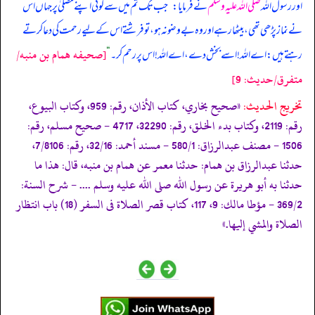
اور رسول اللہ
صلی اللہ علیہ وسلم
نے فرمایا:
”
جب تک تم میں سے کوئی اپنے مصلیٰ پر جہاں اس
نے نماز پڑھی تھی، بیٹھا رہے اور وہ بے وضو نہ ہو، تو فرشتے اس کے لیے رحمت کی دعا کرتے
[صحيفه همام بن منبه/
رہتے ہیں: اے اللہ! اسے بخش دے، اے اللہ! اس پر رحم کر۔
“
متفرق/حدیث: 9]
تخریج الحدیث:
«صحيح بخاري، كتاب الأذان، رقم: 959، وكتاب البيوع،
رقم: 2119، وكتاب بدء الخلق، رقم: 32290، 4717 - صحيح مسلم، رقم:
1506 - مصنف عبدالرزاق: 580/1 - مسند أحمد: 32/16، رقم: 7/8106،
حدثنا عبدالرزاق بن همام: حدثنا معمر عن همام بن منبه، قال: هذا ما
حدثنا به أبو هريرة عن رسول الله صلى الله عليه وسلم .... - شرح السنة:
369/2 - مؤطا مالك: 9، 117، كتاب قصر الصلاة فى السفر (18) باب انتظار
الصلاة والمشي إليها.»