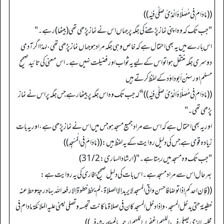
((مَا دَامَ فِي مُصَلَّاہُ الَّذِیْ صَلَّی فِیْهِ))
"جب تک کہ وہ اپنی نماز پڑھنے کی جگہ پر جہاں اس نے نماز پڑھی تھی (بیٹھا) رہے۔ "
اس بارے میں یہ بھی احتمال ہے کہ خاص وہی جگہ مراد ہو جہاں نماز پڑھی تھی، لہذا اگر آدمی
دوسری جگہ منتقل ہوا تو اس کے لیے یہ ثواب اور فضیلت نہیں ہے۔ اس معنی کی تائید صحیح
مسلم اور سنن أبو داؤد کے لفظ کرتے ہیں
((مَا دَامَ فِي مُصَلَّاہُ الَّذِیْ صَلَّی فِیْهِ)) "کہ جب تک وہ اس جگہ پر بیٹھا رہے جس جگہ پر اس نے نماز
پڑھی تھی۔ "
اور یہ بھی احتمال ہے کہ اس سے مراد جمیع مسجد ہو جس میں اس نے نماز پڑھی ہے، اور یہ بات
زیادہ قوی ہے جس کی دلیل روایت کے یہ لفظ ہیں: ((مَا دَامَ فِي الْمَسْجِدِ))
"جب تک وہ مسجد میں رہتا ہے۔ " (ارشاد الساری: 31/2)
بہرحال اس سے مراد مسجد ہے۔ اس بات کی دلیل صحیح بخاری کی یہ روایت ہے:
((فإن احدكم إذا توضا فاحسن واتى المسجد لا يريد إلا الصلاة، لم يخط خطوة إلا رفعه الله بها درجة وحط عنه
خطيئة حتى يدخل المسجد، وإذا دخل المسجد كان في صلاة ما كانت تحبسه وتصلي يعني عليه الملائكة ما دام في
مجلسه الذي يصلي فيه، اللهم اغفر له اللهم ارحمه ما لم يحدث فيه))