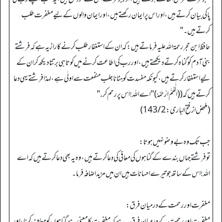
پاکی بیان کرتے ہیں، اور اس پر ایمان رکھتے ہیں، اور ایمان والوں کے لیے مغفرت طلب
کرتے ہیں۔ "
حافظ ابن حجر رحمة الله عليه فرماتے ہیں: کہ ان کے استغفار طلب کرنے کا راز یہ ہے کہ فرشتے
بنی آدم کو گناہ کرتے دیکھتے ہیں، اور رب کی اطاعت کرنے میں کوتاہی برتتا دیکھ کر ان کے
لیے استغفار کرتے ہیں، کیونکہ مفسدت کو ہٹانا جلب منفعت سے اولٰی ہے، لہذا فرشتے یہی دعا
کرتے ہیں کہ ((اَلّٰھُمَّ ارْحَمْهُ) "اے الله! اس پر رحم کر."
(ملحض از فتح الباری: 143/2)
جب تک وہ بے وضو نہیں ہوتا:
تو فرشتے جہاں بندے کے گناہوں کی معافی کی دعا کرتے ہیں، وہ یہ بھی دعا کرتے ہیں کہ اے
الله! اس کے ساتھ جو تیرے احسانات ہیں ان میں مزید اضافہ فرما۔
مغفرت اور رحمت کے درمیان فرق:
مغفرت اور رحمت کے درمیان فرق یہ ہے کہ مغفرت کا معنی ہے گناہوں کو معاف کرنا، اور