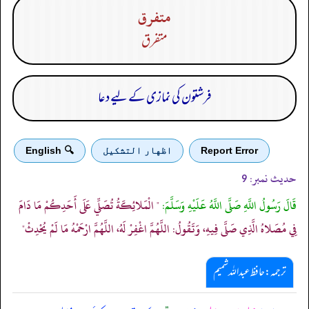
متفرق
متفرق
فرشتون کی نمازی کے لیے دعا
Report Error
اظهار التشكيل
🔍 English
حدیث نمبر:
9
قَالَ رَسُولُ اللَّهِ صَلَّى اللَّهُ عَلَيْهِ وَسَلَّمَ:
" الْمَلائِكَةُ تُصَلِّي عَلَى أَحَدِكُمْ مَا دَامَ
فِي مُصَلاهُ الَّذِي صَلَّى فِيهِ، وَتَقُولُ: اللَّهُمَّ اغْفِرْ لَهُ، اللَّهُمَّ ارْحَمْهُ مَا لَمْ يُحْدِثْ"
ترجمہ:حافظ عبداللہ شمیم