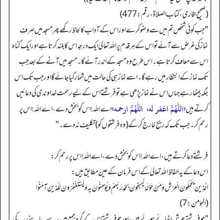
(صحیح بخاری، کتاب الصلاة، رقم: 477)
"جب کوئی شخص تم میں سے وضو کرے اور اس کے آداب کا لحاظ رکھے پھر مسجد میں صرف
نماز کی غرض سے آئے تو اس کے ہر قدم پر اللہ تعالیٰ ایک درجہ اس کا بلند کرتا ہے اور ایک گناہ
اس سے معاف کرتا ہے۔ اس طرح وہ مسجد کے اندر آئے گا۔ مسجد میں آنے کے بعد جب
تک نماز کے انتظار میں رہے گا۔ اسے نماز ہی کی حالت میں شمار کیا جائے گا اور جب تک اس
جگہ بیٹھا رہے جہاں اس نے نماز پڑھی ہے تو فرشتے اس کے لیے رحمت خداوندی کی دعائیں
«اللهم اغفر له، ‏‏‏‏ ‏‏‏‏اللهم ارحمه»
کرتے ہیں
اے اللہ! اس کو بخش دے، اے اللہ! اس پر
رحم کر۔ جب تک کہ ریح خارج کر کے (وہ فرشتوں کو) تکلیف نہ دے۔ "
فرشتے دعا کرتے ہیں، اے الله! اس کو بخش دے، اے الله! اس پر رحم کر:
اس دعا کے یہ الفاظ الله تعالیٰ کے اس فرمان کے عین مطابق ہیں:
الَّذِينَ يَحْمِلُونَ الْعَرْشَ وَمَنْ حَوْلَهُ يُسَبِّحُونَ بِحَمْدِ رَبِّهِمْ وَيُؤْمِنُونَ بِهِ وَيَسْتَغْفِرُونَ لِلَّذِينَ آمَنُوا
(المؤمن: 7)
"جو فرشتے عرش اٹھائے ہوئے ہیں، اور جو فرشتے اس کے گرد جمع ہیں، یہ سب اپنے رب کی