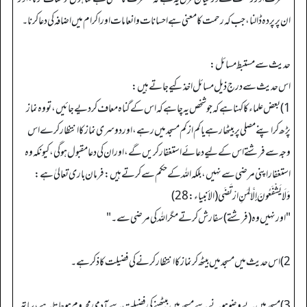
ان پر پردہ ڈالنا، جب کہ رحمت کا معنی ہے احسانات و انعامات اور اکرام میں اضافہ کی دعا کرنا۔
حدیث سے مستبط مسائل:
اس حدیث سے درج ذیل مسائل اخذ کیے جاتے ہیں:
1) بعض علماء کا کہنا ہے کہ جو شخص یہ چاہے کہ اس کے گناہ معاف کر دیے جائیں، تو وہ نماز
پڑھ کر اپنے مصلی پر بیٹھا رہے یا کم از کم مسجد میں رہے، اور دوسری نماز کا انتظار کرے اس
وجہ سے فرشتے اس کے لیے دعائے استغفار کریں گے، اور ان کی دعا مقبول ہوگی، کیونکہ وہ
استغفار اپنی مرضی سے نہیں، بلکہ الله کے حکم سے کرتے ہیں: فرمان باری تعالیٰ ہے:
وَلَا يَشْفَعُونَ إِلَّا لِمَنِ ارْتَضَى (الأنبیاء: 28)
"اور نہیں وہ (فرشتے) سفارش کرتے مگر الله کی مرضی سے۔ "
2) اس حدیث میں مسجد میں بیٹھ کر نماز کا انتظار کرنے کی فضیلت کا ذکر ہے۔
3) مسجد میں بے وضو ہونے سے مسجد میں بیٹھنے کی فضیلت سے آدمی محروم ہو جاتا ہے، ساتھ