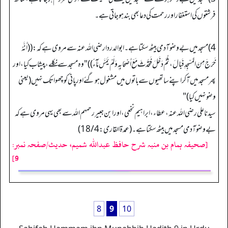
فرشتوں کی استغفار اور رحمت کی دعا بھی بند ہو جاتی ہے۔
4) مسجد میں بے وضو آدمی بیٹھ سکتا ہے۔ ابو الدردا رضی الله عنہ سے مروی ہے کہ: ((أَنَّهُ
خَرَجَ مِنَ المَسْجِدِ فَبَالَ، ثُمَّ دَخَلَ فَتَحَدَّثَ مَعَ أَصْحَابِهٖ وَلَمْ يَمَسَّ مَآءً)) "وہ مسجد سے نکلے، پیشاب کیا، اور
پھر مسجد میں آکر اپنے ساتھیوں سے باتوں میں مشغول ہوگئے اور پانی کو چھوا تک نہیں (یعنی
وضو نہیں کیا)"
سیدنا علی رضی الله عنہ، عطاء، ابراہیم نخعی، اور ابن جبیر رحمہم الله سے بھی یہی مروی ہے کہ
بے وضو آدمی مسجد میں بیٹھ سکتا ہے۔ (عمدة القاری: 18/4)
[صحیفہ ہمام بن منبہ شرح حافظ عبداللہ شمیم، حدیث/صفحہ نمبر:
9]
8
9
10