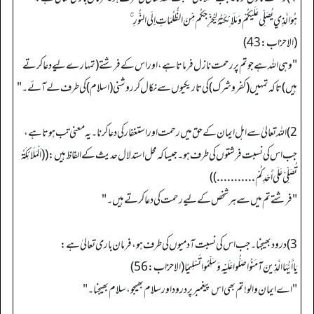
هُوَ الَّذِي يُصَلِّي عَلَيْكُمْ وَمَلَائِكَتُهُ لِيُخْرِجَكُم مِّنَ الظُّلُمَاتِ إِلَى النُّورِ ۚ
(الاحزاب: 43)
"وہی الله ہے جو تم پر رحمت نازل فرماتا ہے، اور اس کے فرشتے (تمہارے لیے دعا کرتے
ہیں) تاکہ تمہیں (کفر و شرک) کی تاریکیوں سے نکال کر روشنی (اسلام) کی طرف لے آئے۔ "
2) الله تعالیٰ سے اہل ایمان کے حق میں رحمت اور استغفار کی دعا کرنا۔ یہ معنی تب ہوتا ہے،
جب اس کی نسبت فرشتوں کی طرف ہو۔ جیسا کہ محل استدلال حدیث کے الفاظ ہیں: ((اَلْمَلَائِکَةُ
تُصَلِّیْ عَلَی أَحَدِکُمْ...........))
"فرشتے تم میں سے ہر شخص کے لیے رحمت کی دعا کرتے ہیں۔ "
3) درود بھیجنا۔ جب اس کی نسبت آدمیوں کی طرف ہو، فرمان باری تعالیٰ ہے:
يَا أَيُّهَا الَّذِينَ آمَنُوا صَلُّوا عَلَيْهِ وَسَلِّمُوا تَسْلِيمًا (الاحزاب: 56)
"اے ایمان والو! تم بھی اس پیغمبر پر درود اور سلام بھیجو، سلام بھیجنا۔ "