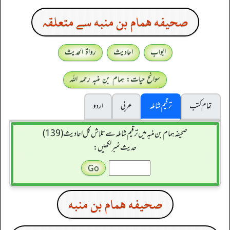
صحيفه همام بن منبه سے متعلقہ
ابواب
احادیث
رواۃ الحدیث
سوانح حیات: ہمام بن منبہ رحمہ اللہ
تمام کتب
ترقیم شاملہ
عربی
اردو
صحیفہ ہمام بن منبہ میں ترقیم شاملہ سے تلاش کل احادیث (139)
حدیث نمبر لکھیں:
صحيفه همام بن منبه