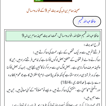
صحیفہ ہمام بن منبہ کی حدیث نمبر 9 کے فوائد و مسائل
حافظ عبداللہ شمیم
حافظ عبدالله شميم حفظ الله، فوائد و مسائل، تحت الحديث صحيفه همام بن منبه 9
شرح الحدیث:
فرشتے تم میں سے ہر ایک شخص کے لیے رحمت کی دعا کرتے ہیں:
دعا کرنے والے فرشتوں کے متعلق بعض لوگوں کا کہنا ہے کہ خاص فرشتے مراد ہیں، جن کا
وظیفہ صرف دعا کرنا ہی ہے۔ بعض لوگ ان سے مراد کراماً کاتبین لیتے ہیں۔ جب کہ بعض کا کہنا
ہے کہ ہر فرشتہ ہی مراد ہو سکتا ہے کیونکہ ملائکہ پر (الف، لام) استغراق کا ہے جو عموم کا فائدہ
دے رہا ہے. (عمدة القاری: 18/4)
اور "تُصَلِّیْ" کا معنی ہے، بخشش کی دعا کرتے ہیں، ویسے تو "صَلَاةٌ" کے کئی معانی ہیں۔ جن میں
سے اہم یہ ہیں:
1) رحمت نازل کرنا۔ جب صلاة کی نسبت الله تعالیٰ کی طرف ہو۔ فرمان باری تعالیٰ ہے: