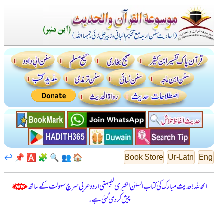
↩️
📌
🅰️
🧩
🔍
👥
🏠
Book Store
Ur-Latn
Eng
الحمدللہ! حدیث مبارک کی کتاب السنن الكبرى للبيهقي اردو عربی سرچ سہولت کے ساتھ
پیش کر دی گئی ہے۔