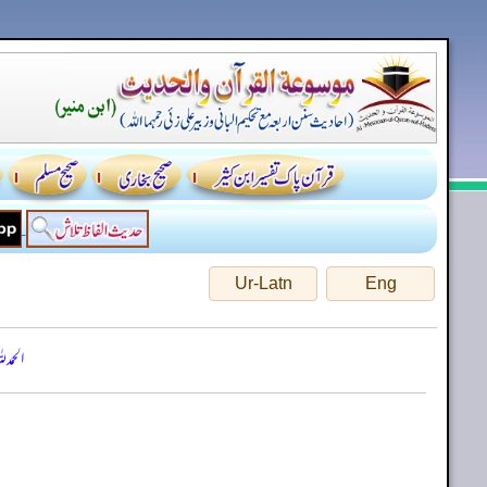
Ur-Latn
Eng
الحمد