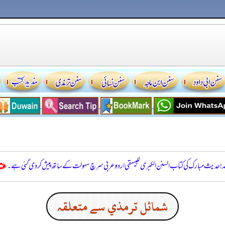
للہ! حدیث مبارک کی کتاب السنن الكبرى للبيهقي اردو عربی سرچ سہولت کے ساتھ پیش کر دی گئی ہے۔
شمائل ترمذي سے متعلقہ