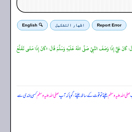
Report Error
اظهار التشكيل
🔍 English
: كَانَ عَلِيٌّ إِذَا وَصَفَ النَّبِيَّ صَلَّى اللهُ عَلَيْهِ وَسَلَّمَ قَالَ: «كَانَ إِذَا مَشَى تَقَلَّعَ
پ
صلی اللہ علیہ وسلم
چلتے تو قوت کے ساتھ چلتے، گویا کہ آپ
صلی اللہ علیہ وسلم
کسی بلندی سے