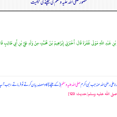
حضور صلی اللہ علیہ وسلم کی چلنے کی کیفیت
َبْدِ اللَّهِ مَوْلَى غُفْرَةَ قَالَ: أَخْبَرَنِي إِبْرَاهِيمُ بْنُ مُحَمَّدٍ، مِنْ وَلَدِ عَلِيِّ بْنِ أَبِي طَالِبٍ قَالَ
دنا علی رضی اللہ عنہ جب نبی اکرم
صلی اللہ علیہ وسلم
(کے چلنے) کا وصف بیان کرتے تو فرماتے: جب آ
ى الله عليه وسلم/حدیث: 123]