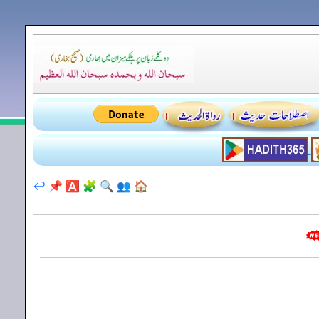
↩️
📌
🅰️
🧩
🔍
👥
🏠