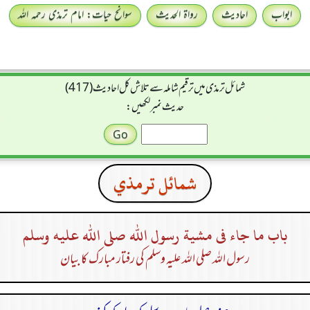
ابواب
احادیث
رواۃ الحدیث
سوانح حیات: امام ترمذی رحمہ اللہ
شمائل ترمذی میں ترقیم شاملہ سے تلاش کل احادیث (417)
حدیث نمبر لکھیں:
شمائل ترمذي
باب ما جاء فى مشية رسول الله صلى الله عليه وسلم
رسول اللہ صلی اللہ علیہ وسلم کی رفتار مبارک کا بیان