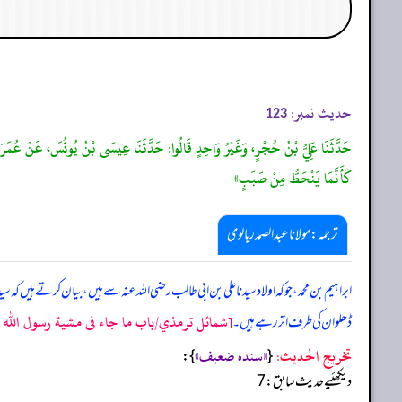
حدیث نمبر:
123
حَدَّثَنَا عَلِيُّ بْنُ حُجْرٍ، وَغَيْرُ وَاحِدٍ قَالُوا: حَدَّثَنَا عِيسَى بْنُ يُونُسَ، عَنْ عُمَرَ بْنِ ع
كَأَنَّمَا يَنْحَطُّ مِنْ صَبَبٍ»
ترجمہ:مولانا عبدالصمد ریالوی
ابراہیم بن محمد، جو کہ اولاد سیدنا علی بن ابی طالب رضی اللہ عنہ سے ہیں، بیان کرتے ہیں کہ سی
[شمائل ترمذي/باب ما جاء فى مشية رسول الله صل
ڈھلوان کی طرف اتر رہے ہیں۔
تخریج الحدیث:
«سنده ضعيف»
}:
{
دیکھئیے حدیث سابق: 7