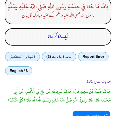
بَابُ مَا جَاءَ فِي جِلْسَةِ رَسُولِ اللَّهِ صَلَّى اللهُ عَلَيْهِ وَسَلَّمَ
رسول اللہ صلی اللہ علیہ وسلم کے تکیہ مبارک کا بیان
ٹیک لگا کر کھانا
Report Error
باب احادیث (2)
اظهار التشكيل
🔍 English
حدیث نمبر:
131
حَدَّثَنَا قُتَيْبَةُ بْنُ سَعِيدٍ قَالَ: حَدَّثَنَا شَرِيكٌ، عَنْ عَلِيِّ بْنِ الْأَقْمَرِ، عَنْ أَبِي
جُحَيْفَةَ قَالَ: قَالَ رَسُولُ اللَّهِ صَلَّى اللهُ عَلَيْهِ وَسَلَّمَ: «أَمَّا أَنَا فَلَا آكُلُ مُتَّكِئًا»