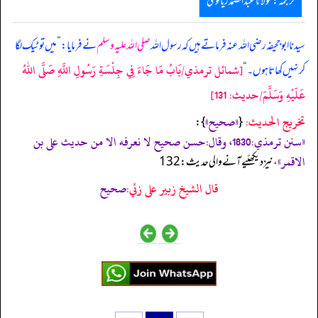
ترجمہ:مولانا عبدالصمد ریالوی
سیدنا ابوجحیفہ رضی اللہ عنہ فرماتے ہیں کہ رسول اللہ
صلی اللہ علیہ وسلم
نے فرمایا:
”
میں تو ٹیک لگا
[شمائل ترمذي/بَابُ مَا جَاءَ فِي جِلْسَةِ رَسُولِ اللَّهِ صَلَّى اللهُ
کر نہیں کھاتا ہوں۔
“
عَلَيْهِ وَسَلَّمَ/حدیث: 131]
تخریج الحدیث:
«صحيح»
}:
{
«سنن ترمذي:1830، وقال:حسن صحيح لا نعرفه الا من حديث على بن
الاقمر»
، نیز دیکھئیے آنے والی حدیث:132
قال الشيخ زبير على زئي:
صحيح