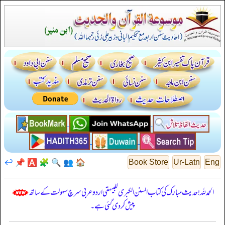
↩️
📌
🅰️
🧩
🔍
👥
🏠
Book Store
Ur-Latn
Eng
الحمدللہ! حدیث مبارک کی کتاب السنن الكبرى للبيهقي اردو عربی سرچ سہولت کے ساتھ
پیش کر دی گئی ہے۔