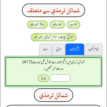
شمائل ترمذي سے متعلقہ
ابواب
احادیث
رواۃ الحدیث
سوانح حیات: امام ترمذی رحمہ اللہ
تمام کتب
ترقیم شاملہ
عربی
اردو
شمائل ترمذی میں ترقیم شاملہ سے تلاش کل احادیث (417)
حدیث نمبر لکھیں:
شمائل ترمذي