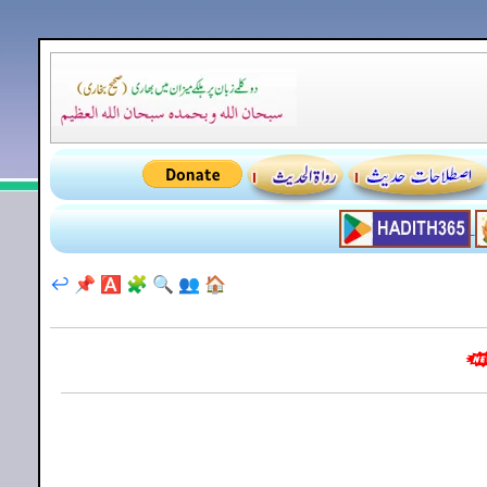
↩️
📌
🅰️
🧩
🔍
👥
🏠