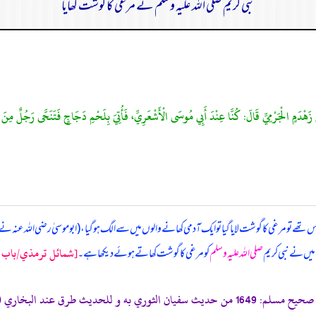
نبی کریم صلی اللہ علیہ وسلم نے مرغی کا گوشت کھایا
َهْدَمٍ الْجَرْمِيِّ قَالَ: كُنَّا عِنْدَ أَبِي مُوسَى الْأَشْعَرِيِّ، فَأُتِيَ بِلَحْمِ دَجَاجٍ فَتَنَحَّى رَجُلٌ مِنَ ال
ے تو مرغی کا گوشت لایا گیا تو ایک آدمی کھانے والوں میں سے الگ ہو گیا، (ابوموسیٰ رضی اللہ عنہ نے) کہ
[شمائل ترمذي/باب ما
، میں نے نبی کریم
صلی اللہ علیہ وسلم
کو مرغی کا گوشت کھاتے ہوئے دیکھا ہے۔