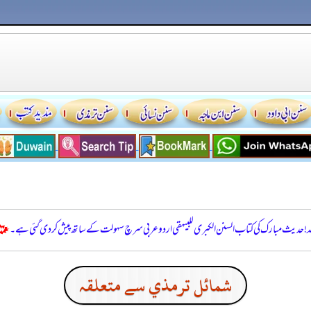
للہ! حدیث مبارک کی کتاب السنن الكبرى للبيهقي اردو عربی سرچ سہولت کے ساتھ پیش کر دی گئی ہے۔
شمائل ترمذي سے متعلقہ