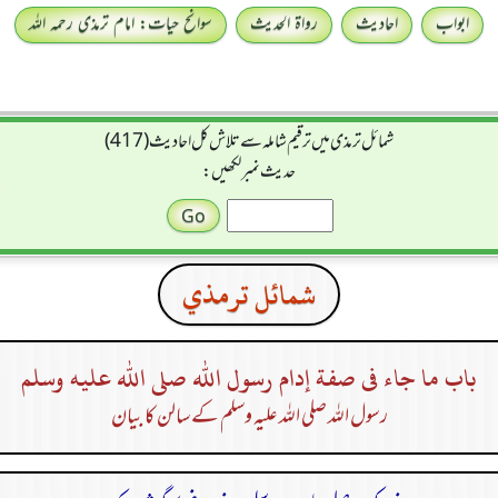
ابواب
احادیث
رواۃ الحدیث
سوانح حیات: امام ترمذی رحمہ اللہ
شمائل ترمذی میں ترقیم شاملہ سے تلاش کل احادیث (417)
حدیث نمبر لکھیں:
شمائل ترمذي
باب ما جاء فى صفة إدام رسول الله صلى الله عليه وسلم
رسول اللہ صلی اللہ علیہ وسلم کے سالن کا بیان