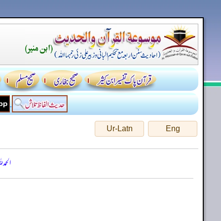
Ur-Latn
Eng
الحمد