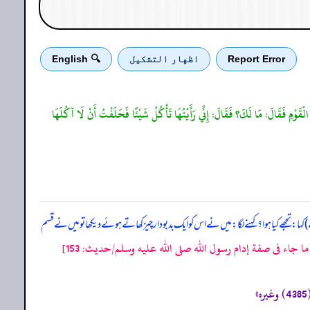
Report Error
اظهار التشكيل
🔍 English
ْقَوْمِ فَقَالَ: مَا لَكَ؟ فَقَالَ: إِنِّي رَأَيْتُهَا تَأْكُلُ شَيْئًا فَحَلَفْتُ أَنْ لَا آكُلَهَا
ا: تجھے کیا ہوا؟ کہنے لگا: میں نے اس کو ایک بدبودار چیز کھاتے ہوئے دیکھا تو میں نے قسم
 جاء فى صفة إدام رسول الله صلى الله عليه وسلم/حدیث: 153]