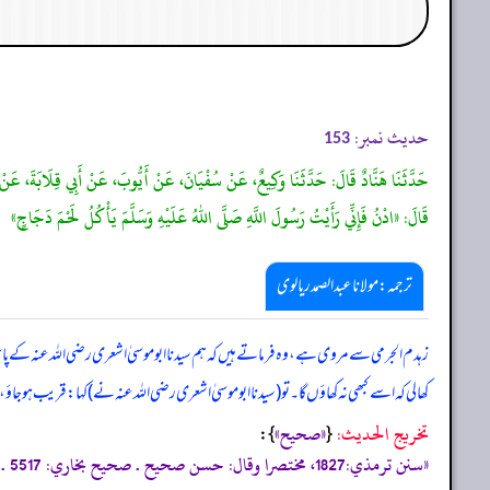
حدیث نمبر:
153
حَدَّثَنَا هَنَّادٌ قَالَ: حَدَّثَنَا وَكِيعٌ، عَنْ سُفْيَانَ، عَنْ أَيُّوبَ، عَنْ أَبِي قِلَابَةَ، عَنْ ز
قَالَ: «ادْنُ فَإِنِّي رَأَيْتُ رَسُولَ اللَّهِ صَلَّى اللهُ عَلَيْهِ وَسَلَّمَ يَأْكُلُ لَحْمَ دَجَاجٍ»
ترجمہ:مولانا عبدالصمد ریالوی
زہدم الجرمی سے مروی ہے، وہ فرماتے ہیں کہ ہم سیدنا ابوموسیٰ اشعری رضی اللہ عنہ کے پاس تھ
کھا لی کہ اسے کبھی نہ کھاؤں گا۔ تو (سیدنا ابوموسیٰ اشعری رضی اللہ عنہ نے) کہا: قریب ہو جاؤ
تخریج الحدیث:
«صحيح»
}:
{
«سنن ترمذي:1827، مختصرا وقال: حسن صحيح . صحيح بخاري: 5517 . صحيح مسلم: 1649 من حديث سفيان الثوري به و للحديث طرق عند البخاري (4385) وغيره»