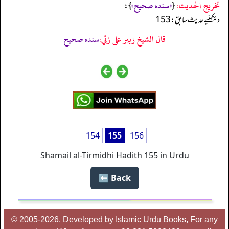
تخریج الحدیث:
«سنده صحيح»
}:
{
ديكهئيے حديث سابق:153
قال الشيخ زبير على زئي:
سنده صحيح
154
155
156
Shamail al-Tirmidhi Hadith 155 in Urdu
Back ⬅️
© 2005-2026, Developed by Islamic Urdu Books, For any