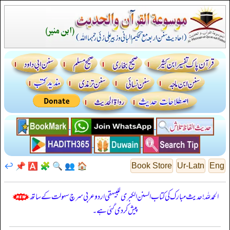
↩️
📌
🅰️
🧩
🔍
👥
🏠
Book Store
Ur-Latn
Eng
الحمدللہ! حدیث مبارک کی کتاب السنن الكبرى للبيهقي اردو عربی سرچ سہولت کے ساتھ
پیش کر دی گئی ہے۔