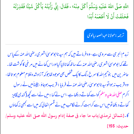
اللَّهِ صَلَّى اللهُ عَلَيْهِ وَسَلَّمَ أَكَلَ مِنْهُ» ، فَقَالَ: إِنِّي رَأَيْتُهُ يَأْكُلُ شَيْئًا فَقَذِرْتُهُ
فَحَلَفْتُ أَنْ لَا أَطْعَمَهُ أَبَدًا
ترجمہ:مولانا عبدالصمد ریالوی
زہدم الجرمی سے مروی ہے، وہ فرماتے ہیں کہ ہم سیدنا ابوموسیٰ اشعری رضی اللہ عنہ کے پاس
تھے کہ ابوموسیٰ اشعری رضی اللہ عنہ کے ساتھ کھانا لایا گیا اور اس کھانے میں مرغی کا گوشت تھا۔
حاضرین میں بنو تیم اللہ کا سرخ رنگ کا ایک شخص بھی موجود تھا جو کہ آزاد شدہ غلام معلوم ہوتا تھا،
وہ قریب نہ ہوا تو سیدنا ابوموسیٰ رضی اللہ عنہ نے فرمایا: قریب ہو جاؤ، یقیناً میں نے رسول
اکرم
صلی اللہ علیہ وسلم
کو اسے کھاتے دیکھا ہے، اس نے کہا: میں نے اسے کچھ (گندی) چیز
کھاتے دیکھا تو میں اس سے کراہت کرنے لگا تب میں نے قسم اٹھا لی کہ میں اسے کبھی نہ کھاؤں
[شمائل ترمذي/باب ما جاء فى صفة إدام رسول الله صلى الله عليه وسلم/
گا۔
حدیث: 155]