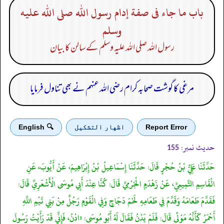
باب ما جاء فى صفة إدام رسول الله صلى الله عليه
وسلم
رسول اللہ صلی اللہ علیہ وسلم کے سالن کا بیان
مرغی کا گوشت صحابہ کرام رضی اللہ عنہم نے بھی تناول فرمایا
Report Error
اظهار التشكيل
🔍 English
حدیث نمبر:
155
حَدَّثَنَا عَلِيُّ بْنُ حُجْرٍ قَالَ: حَدَّثَنَا إِسْمَاعِيلُ بْنُ إِبْرَاهِيمَ، عَنْ أَيُّوبَ، عَنِ
الْقَاسِمِ التَّمِيمِيِّ، عَنْ زَهْدَمٍ الْجَرْمِيِّ قَالَ: كُنَّا عِنْدَ أَبِي مُوسَى الْأَشْعَرِيِّ قَالَ:
فَقَدَّمَ طَعَامَهُ وَقَدَّمَ فِي طَعَامِهِ لَحْمَ دَجَاجٍ وَفِي الْقَوْمِ رَجُلٌ مِنْ بَنِي تَيْمِ اللَّهِ
أَحْمَرُ كَأَنَّهُ مَوْلًى قَالَ: فَلَمْ يَدْنُ فَقَالَ لَهُ أَبُو مُوسَى: «ادْنُ، فَإِنِّي قَدْ رَأَيْتُ رَسُولَ