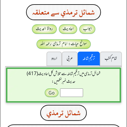
شمائل ترمذي سے متعلقہ
ابواب
احادیث
رواۃ الحدیث
سوانح حیات: امام ترمذی رحمہ اللہ
تمام کتب
ترقیم شاملہ
عربی
اردو
شمائل ترمذی میں ترقیم شاملہ سے تلاش کل احادیث (417)
حدیث نمبر لکھیں:
شمائل ترمذي