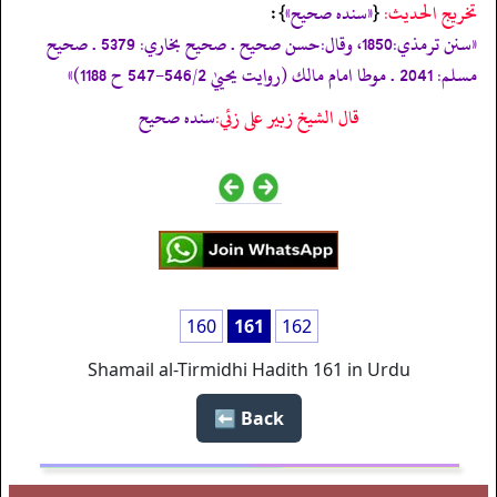
تخریج الحدیث:
«سنده صحيح»
}:
{
«سنن ترمذي:1850، وقال:حسن صحيح . صحيح بخاري: 5379 . صحيح
مسلم: 2041 . موطا امام مالك (روايت يحييٰ 546/2-547 ح 1188)»
قال الشيخ زبير على زئي:
سنده صحيح
160
161
162
Shamail al-Tirmidhi Hadith 161 in Urdu
Back ⬅️