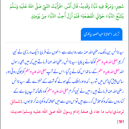
شَعِيرٍ، وَمَرَقًا فِيهِ دُبَّاءٌ وَقَدِيدٌ، قَالَ أَنَسُ: «فَرَأَيْتُ النَّبِيَّ صَلَّى اللهُ عَلَيْهِ وَسَلَّمَ
يَتَتَبَّعُ الدُّبَّاءَ حَوَالَيِ الْقَصْعَةِ» فَلَمْ أَزَلْ أُحِبُّ الدُّبَّاءَ مِنْ يَوْمِئِذٍ
ترجمہ:مولانا عبدالصمد ریالوی
سیدنا انس بن مالک رضی اللہ عنہ سے روایت ہے، انہوں نے فرمایا: ایک درزی نے نبی
کریم
صلی اللہ علیہ وسلم
کو کھانے پر بلایا، سیدنا انس رضی اللہ عنہ فرماتے ہیں کہ میں بھی رسول
اللہ
صلی اللہ علیہ وسلم
کے ساتھ اس کھانے پر گیا، اس نے آپ
صلی اللہ علیہ وسلم
کو جو کی روٹی اور
سالن پیش کیا جس میں شوربہ، کدو اور خشک کیے ہوئے گوشت کے ٹکڑے تھے، سیدنا انس
رضی اللہ عنہ فرماتے ہیں: میں نے نبی اکرم
صلی اللہ علیہ وسلم
کو دیکھا کہ آپ پیالے کے
[شمائل
کناروں سے کدو کو تلاش کر رہے ہیں تو اس دن سے میں ہمیشہ کدو کو پسند کرتا ہوں۔
ترمذي/باب ما جاء فى صفة إدام رسول الله صلى الله عليه وسلم/حدیث:
161]