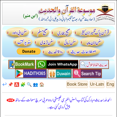
↩️
📌
🅰️
🧩
🔍
👥
🏠
Book Store
Ur-Latn
Eng
الحمدللہ! حدیث مبارک کی کتاب السنن الكبرى للبيهقي اردو عربی سرچ سہولت کے ساتھ
پیش کر دی گئی ہے۔