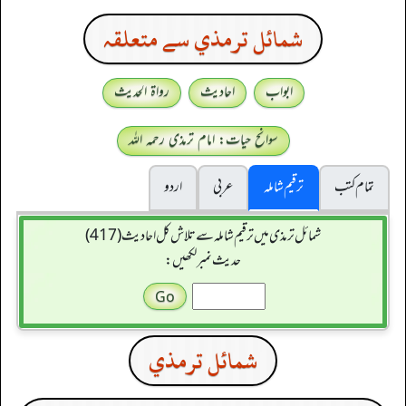
شمائل ترمذي سے متعلقہ
ابواب
احادیث
رواۃ الحدیث
سوانح حیات: امام ترمذی رحمہ اللہ
تمام کتب
ترقیم شاملہ
عربی
اردو
شمائل ترمذی میں ترقیم شاملہ سے تلاش کل احادیث (417)
حدیث نمبر لکھیں:
شمائل ترمذي