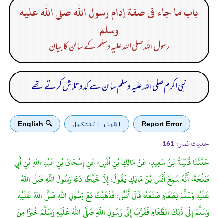
باب ما جاء فى صفة إدام رسول الله صلى الله عليه
وسلم
رسول اللہ صلی اللہ علیہ وسلم کے سالن کا بیان
نبی اکرم صلی اللہ علیہ وسلم سالن سے کدو تلاش کرتے تھے
Report Error
اظهار التشكيل
🔍 English
حدیث نمبر:
161
حَدَّثَنَا قُتَيْبَةُ بْنُ سَعِيدٍ، عَنْ مَالِكِ بْنِ أَنَسٍ، عَنِ إِسْحَاقَ بْنِ عَبْدِ اللَّهِ بْنِ أَبِي
طَلْحَةَ، أَنَّهُ سَمِعَ أَنَسَ بْنَ مَالِكٍ يَقُولُ: إِنَّ خَيَّاطًا دَعَا رَسُولَ اللَّهِ صَلَّى اللهُ
عَلَيْهِ وَسَلَّمَ لِطَعَامٍ صَنَعَهُ، قَالَ أَنَسٌ: فَذَهَبْتُ مَعَ رَسُولِ اللَّهِ صَلَّى اللهُ عَلَيْهِ
وَسَلَّمَ إِلَى ذَلِكَ الطَّعَامِ فَقَرَّبَ إِلَى رَسُولِ اللَّهِ صَلَّى اللهُ عَلَيْهِ وَسَلَّمَ خُبْزًا مِنْ