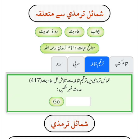
شمائل ترمذي سے متعلقہ
ابواب
احادیث
رواۃ الحدیث
سوانح حیات: امام ترمذی رحمہ اللہ
تمام کتب
ترقیم شاملہ
عربی
اردو
شمائل ترمذی میں ترقیم شاملہ سے تلاش کل احادیث (417)
حدیث نمبر لکھیں:
شمائل ترمذي