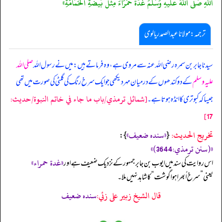
اللَّهِ صَلَّى اللهُ عَلَيْهِ وَسَلَّمَ غُدَّةً حَمْرَاءَ مِثْلَ بَيْضَةِ الْحَمَامَةِ»
ترجمہ:مولانا عبدالصمد ریالوی
سیدنا جابر بن سمرہ رضی اللہ عنہ سے مروی ہے، وہ فرماتے ہیں: میں نے رسول اللہ
صلی اللہ
علیہ وسلم
کے دو کندھوں کے درمیان مہر دیکھی جو ایک سرخ رنگ کی گلٹی کی صورت میں تھی
[شمائل ترمذي/باب ما جاء في خاتم النبوة/حدیث:
جیسا کہ کبوتری کا انڈہ ہوتا ہے۔
17]
تخریج الحدیث:
«سنده ضعيف»
}:
{
«(سنن ترمذي:3644)»
«غدة حمراء»
اس روایت کی سند میں ایوب بن جابر جمہور کے نزدیک ضعیف ہے اور
یعنی”سرخ اُبھرا ہوا گوشت“ کا شاہد نہیں ملا۔
قال الشيخ زبير على زئي:
سنده ضعيف