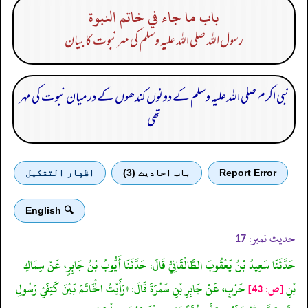
باب ما جاء في خاتم النبوة
رسول اللہ صلی اللہ علیہ وسلم کی مہر نبوت کا بیان
نبی اکرم صلی اللہ علیہ وسلم کے دونوں کندھوں کے درمیان نبوت کی مہر
تھی
Report Error
باب احادیث (3)
اظهار التشكيل
🔍 English
حدیث نمبر:
17
حَدَّثَنَا سَعِيدُ بْنُ يَعْقُوبَ الطَّالْقَانِيُّ قَالَ: حَدَّثَنَا أَيُّوبُ بْنُ جَابِرٍ، عَنْ سِمَاكِ
بْنِ
[ص: 43]
حَرْبٍ، عَنْ جَابِرِ بْنِ سَمُرَةَ قَالَ: «رَأَيْتُ الْخَاتَمَ بَيْنَ كَتِفَيْ رَسُولِ