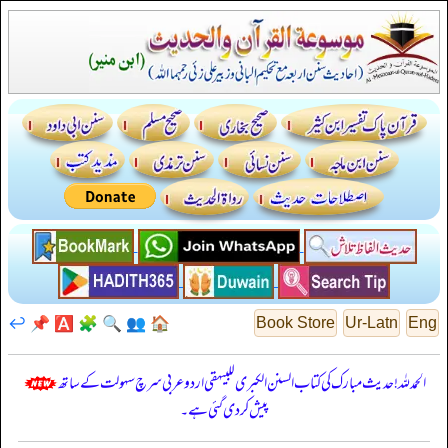
↩️
📌
🅰️
🧩
🔍
👥
🏠
Book Store
Ur-Latn
Eng
الحمدللہ! حدیث مبارک کی کتاب السنن الكبرى للبيهقي اردو عربی سرچ سہولت کے ساتھ
پیش کر دی گئی ہے۔