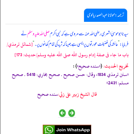
ترجمہ:مولانا عبدالصمد ریالوی
سیدنا ابوموسیٰ اشعری رضی اللہ عنہ سے مروی ہے کہ نبی اکرم
صلی اللہ علیہ وسلم
نے
[شمائل ترمذي/
فرمایا:
”
عائشہ کی فضیلت عورتوں پر ایسی ہے جیسا کہ ثرید کی تمام کھانوں پر۔
“
باب ما جاء فى صفة إدام رسول الله صلى الله عليه وسلم/حدیث: 173]
تخریج الحدیث:
«سندہ صحیح»
{
‏‏‏‏ }:
«سنن ترمذي 1834، وقال: حسن صحيح . صحيح بخاري: 5418 . صحيح
مسلم: 2431»
قال الشيخ زبير على زئي:
سنده صحيح