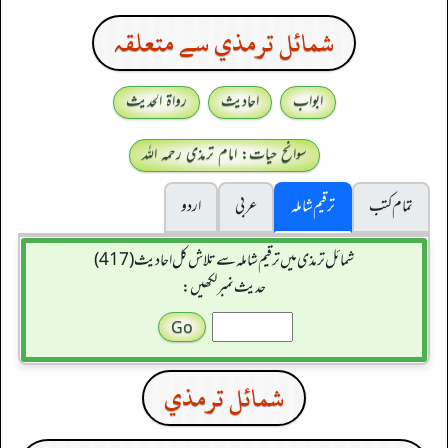
شمائل ترمذي سے متعلقہ
ابواب
احادیث
رواۃ الحدیث
سوانح حیات: امام ترمذی رحمہ اللہ
تمام کتب
ترقیم شاملہ
عربی
اردو
شمائل ترمذی میں ترقیم شاملہ سے تلاش کل احادیث (417)
حدیث نمبر لکھیں:
شمائل ترمذي