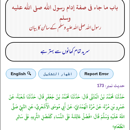
باب ما جاء فى صفة إدام رسول الله صلى الله عليه
وسلم
رسول اللہ صلی اللہ علیہ وسلم کے سالن کا بیان
سرید تمام کھانوں سے بہتر ہے
Report Error
اظهار التشكيل
🔍 English
حدیث نمبر:
173
حَدَّثَنَا مُحَمَّدُ بْنُ الْمُثَنَّى قَالَ: حَدَّثَنَا مُحَمَّدُ بْنُ جَعْفَرٍ قَالَ: حَدَّثَنَا شُعْبَةُ، عَنْ
عَمْرِو بْنِ مُرَّةَ، عَنْ مُرَّةَ الْهَمْدَانِيِّ، عَنْ أَبِي مُوسَى الْأَشْعَرِيِّ، عَنِ النَّبِيِّ صَلَّى
اللهُ عَلَيْهِ وَسَلَّمَ قَالَ: «فَضْلُ عَائِشَةَ عَلَى النِّسَاءِ كَفَضْلِ الثَّرِيدِ عَلَى سَائِرِ
الطَّعَامِ»