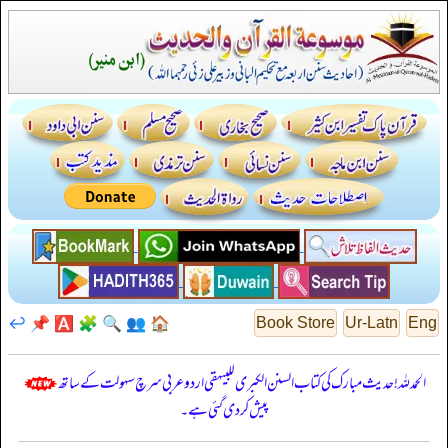
↩️
📌
🅰️
🧩
🔍
👥
🏠
Book Store
Ur-Latn
Eng
الحمدللہ! حدیث مبارک کی کتاب السنن الكبرى للبيهقي اردو عربی سرچ سہولت کے ساتھ
پیش کر دی گئی ہے۔