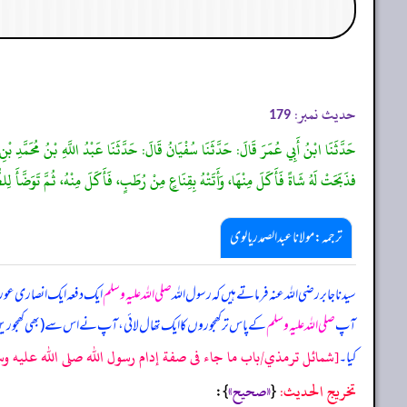
حدیث نمبر:
179
حَدَّثَنَا ابْنُ أَبِي عُمَرَ قَالَ: حَدَّثَنَا سُفْيَانُ قَالَ: حَدَّثَنَا عَبْدُ اللَّهِ بْنُ مُحَمَّدِ بْ
فذَبَحَتْ لَهُ شَاةً فَأَكَلَ مِنْهَا، وَأَتَتْهُ بِقِنَاعٍ مِنْ رُطَبٍ، فَأَكَلَ مِنْهُ، ثُمَّ تَوَضَّأَ لِلظ
ترجمہ:مولانا عبدالصمد ریالوی
سیدنا جابر رضی اللہ عنہ فرماتے ہیں کہ رسول اللہ
صلی اللہ علیہ وسلم
ایک دفعہ ایک انصاری ع
آپ
صلی اللہ علیہ وسلم
کے پاس تر کھجوروں کا ایک تھال لائی، آپ نے اس سے (بھی کھجوریں) ت
[شمائل ترمذي/باب ما جاء فى صفة إدام رسول الله صلى الله عليه وسلم
کیا۔
تخریج الحدیث:
«صحيح»
}:
{