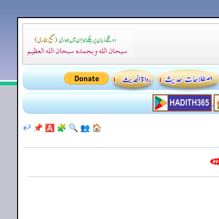
↩️
📌
🅰️
🧩
🔍
👥
🏠