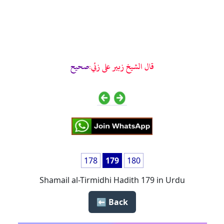
قال الشيخ زبير على زئي:
صحيح
178
179
180
Shamail al-Tirmidhi Hadith 179 in Urdu
Back ⬅️