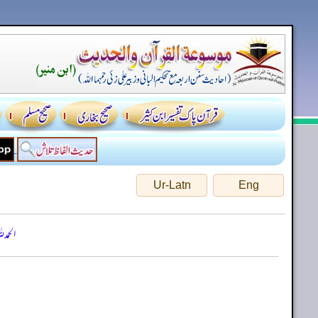
Ur-Latn
Eng
الحمد