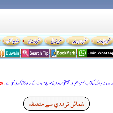
للہ! حدیث مبارک کی کتاب السنن الكبرى للبيهقي اردو عربی سرچ سہولت کے ساتھ پیش کر دی گئی ہے۔
شمائل ترمذي سے متعلقہ