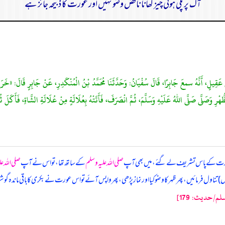
آگ پر پکی ہوئی چیز کھانا ناقض وضو نہیں اور عورت کا ذبیحہ جائز ہے
نِ عَقِيلٍ، أَنَّهُ سمعَ جَابِرًا، قَالَ سُفْيَانُ: وَحَدَّثَنَا مُحَمَّدُ بْنُ الْمُنْكَدِرِ، عَنْ جَابِرٍ قَالَ: «خَرَجَ 
ُّهْرِ وَصَلَّى صَلَّى اللهُ عَلَيْهِ وَسَلَّمَ، ثُمَّ انْصَرَفَ، فَأَتَتْهُ بِعُلَالَةٍ مِنْ عُلَالَةِ الشَّاةِ، فَأَكَلَ ثُم
ورت کے پاس تشریف لے گئے، میں بھی آپ
صلی اللہ علیہ وسلم
کے ساتھ تھا، تو اس نے آپ
صلی اللہ ع
ناول فرمائیں، پھر ظہر کا وضو کیا اور نماز پڑھی، پھر واپس آئے تو اس عورت نے بکری کا باقی ماندہ گ
/حدیث: 179]