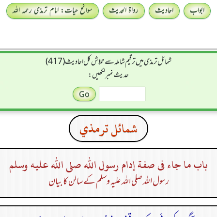
ابواب
احادیث
رواۃ الحدیث
سوانح حیات: امام ترمذی رحمہ اللہ
شمائل ترمذی میں ترقیم شاملہ سے تلاش کل احادیث (417)
حدیث نمبر لکھیں:
شمائل ترمذي
باب ما جاء فى صفة إدام رسول الله صلى الله عليه وسلم
رسول اللہ صلی اللہ علیہ وسلم کے سالن کا بیان