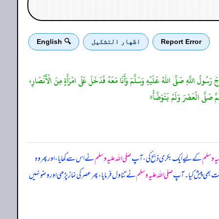
Report Error
اظهار التشكيل
🔍 English
رَسُولُ اللَّهِ صَلَّى اللهُ عَلَيْهِ وَسَلَّمَ وَأَنَا مَعَهُ فَدَخَلَ عَلَى امْرَأَةٍ مِنَ الْأَنْصَارِ،
َّ صَلَّى الْعَصْرَ وَلَمْ يَتَوَضَّأْ»
لیہ وسلم
کے لیے ایک بکری ذبح کی، آپ
صلی اللہ علیہ وسلم
نے اس سے کھایا، اور پھر وہ
وشت بھی پیش کیا۔ آپ
صلی اللہ علیہ وسلم
نے تناول فرمایا، پھر عصر کی نماز پڑھی اور وضو نہیں