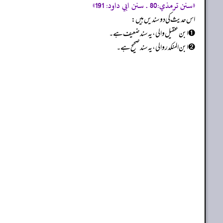
«سنن ترمذي:80 . سنن ابي داود: 191»
اس حدیث کی دو سندیں ہیں:
➊ ابن عقیل والی، یہ سند ضعیف ہے۔
➋ ابن المنکدر والی، یہ سند صحیح ہے۔