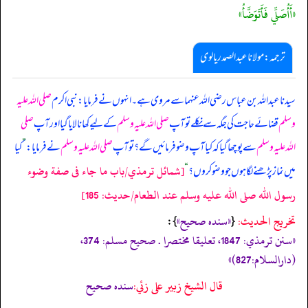
«أَأُصَلِّي فَأَتَوَضَّأُ»
ترجمہ:مولانا عبدالصمد ریالوی
سیدنا عبداللہ بن عباس رضی اللہ عنہما سے مروی ہے۔ انہوں نے فرمایا: نبی اکرم
صلی اللہ علیہ
وسلم
قضائے حاجت کی جگہ سے نکلے تو آپ
صلی اللہ علیہ وسلم
کے لیے کھانا لایا گیا اور آپ
صلی
اللہ علیہ وسلم
سے پوچھا گیا کہ کیا آپ وضو فرمائیں گے؟ تو آپ
صلی اللہ علیہ وسلم
نے فرمایا:
”
کیا
[شمائل ترمذي/باب ما جاء فى صفة وضوء
میں نماز پڑھنے لگا ہوں جو وضو کروں؟
“
رسول الله صلى الله عليه وسلم عند الطعام/حدیث: 185]
تخریج الحدیث:
«سنده صحيح»
}:
{
«سنن ترمذي: 1847، تعليقا مختصرا . صحيح مسلم: 374،
(دارالسلام:827)»
قال الشيخ زبير على زئي:
سنده صحيح