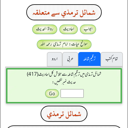
شمائل ترمذي سے متعلقہ
ابواب
احادیث
رواۃ الحدیث
سوانح حیات: امام ترمذی رحمہ اللہ
تمام کتب
ترقیم شاملہ
عربی
اردو
شمائل ترمذی میں ترقیم شاملہ سے تلاش کل احادیث (417)
حدیث نمبر لکھیں:
شمائل ترمذي