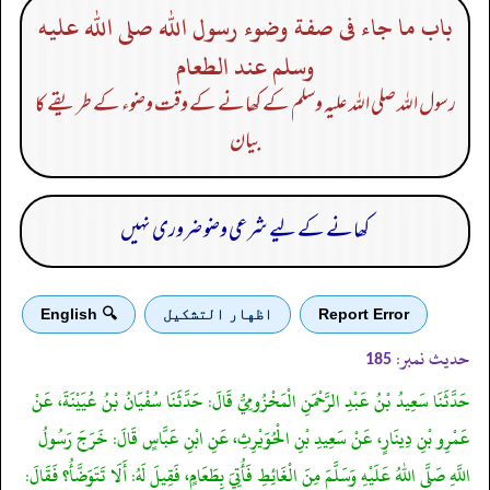
باب ما جاء فى صفة وضوء رسول الله صلى الله عليه
وسلم عند الطعام
رسول اللہ صلی اللہ علیہ وسلم کے کھانے کے وقت وضوء کے طریقے کا
بیان
کھانے کے لیے شرعی وضو ضروری نہیں
Report Error
اظهار التشكيل
🔍 English
حدیث نمبر:
185
حَدَّثَنَا سَعِيدُ بْنُ عَبْدِ الرَّحْمَنِ الْمَخْزُومِيُّ قَالَ: حَدَّثَنَا سُفْيَانُ بْنُ عُيَيْنَةَ، عَنْ
عَمْرِو بْنِ دِينَارٍ، عَنْ سَعِيدِ بْنِ الْحُوَيْرِثِ، عَنِ ابْنِ عَبَّاسٍ قَالَ: خَرَجَ رَسُولُ
اللَّهِ صَلَّى اللهُ عَلَيْهِ وَسَلَّمَ مِنَ الْغَائِطِ فَأُتِيَ بِطَعَامٍ، فَقِيلَ لَهُ: أَلَا تَتَوَضَّأُ؟ فَقَالَ: