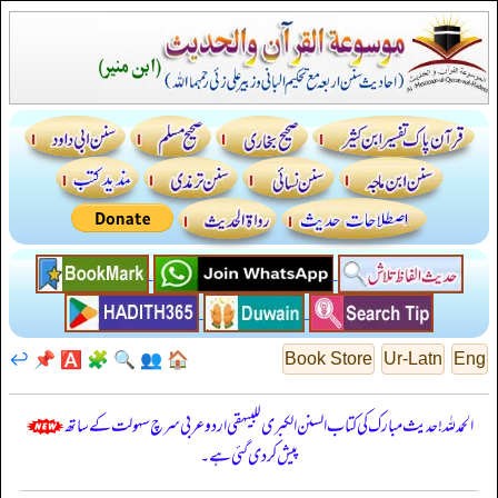
↩️
📌
🅰️
🧩
🔍
👥
🏠
Book Store
Ur-Latn
Eng
الحمدللہ! حدیث مبارک کی کتاب السنن الكبرى للبيهقي اردو عربی سرچ سہولت کے ساتھ
پیش کر دی گئی ہے۔