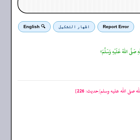
Report Error
اظهار التشكيل
🔍 English
هِ صَلَّى اللهُ عَلَيْهِ وَسَلَّمَ»
صلى الله عليه وسلم/حدیث: 226]