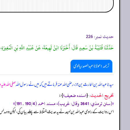
حدیث نمبر:
226
حَدَّثَنَا قُتَيْبَةُ بْنُ سَعِيدٍ قَالَ: أَخْبَرَنَا ابْنُ لَهِيعَةَ، عَنْ عُبَيْدِ اللَّهِ بْنِ الْمُغِيرَةِ
ترجمہ:مولانا عبدالصمد ریالوی
سیدنا عبداللہ بن الحارث بن جزء رضی اللہ عنہ فرماتے ہیں کہ میں نے رسول اللہ
صلی اللہ علیہ
تخریج الحدیث:
«‏‏‏‏سنده ضعيف»
{
‏‏‏‏ }:
«(سنن ترمذي: 3641 وقال: غريب)، مسند احمد (190/4 . 191)»
اس روایت کے راوی عبداللہ بن لہیعہ نے یہ حدیث اختلاط سے پہلے بیان کی، لیکن وہ مدلس تھ