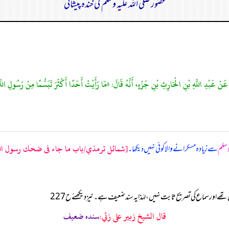
حضور صلی اللہ علیہ وسلم کی خندہ پیشانی
، عَنْ عَبْدِ اللَّهِ بْنِ الْحَارِثِ بْنِ جَزْءٍ، أَنَّهُ قَالَ: «مَا رَأَيْتُ أَحَدًا أَكْثَرَ تَبَسُّمًا مِنْ رَسُولِ اللَّ
[شمائل ترمذي/باب ما جاء فى ضحك رسول الله 
 وسلم
سے زیادہ مسکرانے والا کوئی نہیں دیکھا۔
ے اور سماع کی تصریح ثابت نہیں، لہٰذا یہ سند ضعیف ہے۔ نیز دیکھئے ح227
قال الشيخ زبير على زئي:
سنده ضعيف