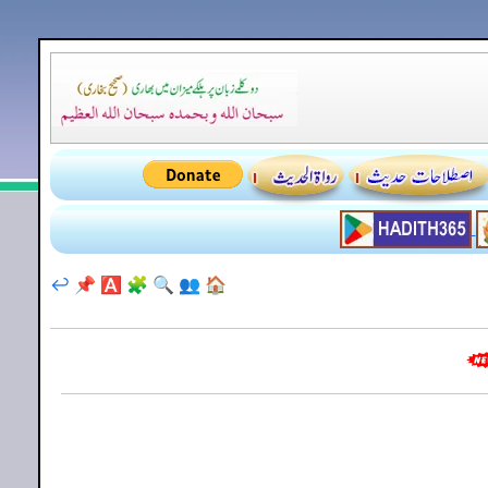
↩️
📌
🅰️
🧩
🔍
👥
🏠