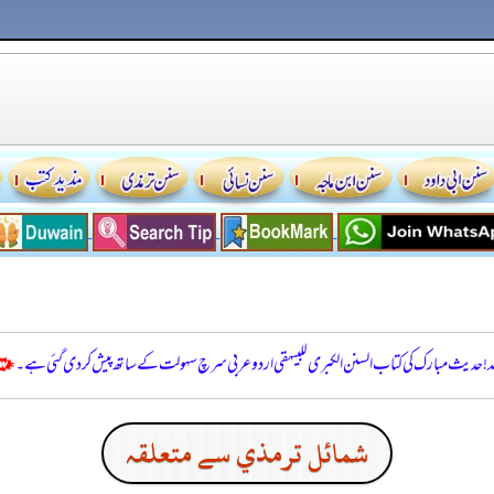
للہ! حدیث مبارک کی کتاب السنن الكبرى للبيهقي اردو عربی سرچ سہولت کے ساتھ پیش کر دی گئی ہے۔
شمائل ترمذي سے متعلقہ