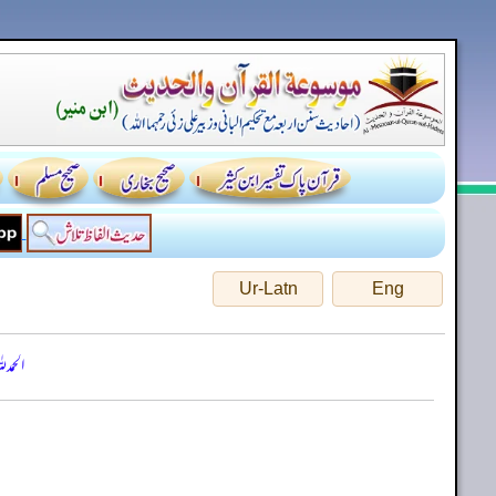
Ur-Latn
Eng
الحمد