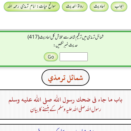
ابواب
احادیث
رواۃ الحدیث
سوانح حیات: امام ترمذی رحمہ اللہ
شمائل ترمذی میں ترقیم شاملہ سے تلاش کل احادیث (417)
حدیث نمبر لکھیں:
شمائل ترمذي
باب ما جاء فى ضحك رسول الله صلى الله عليه وسلم
رسول اللہ صلی اللہ علیہ وسلم کے ہنسنے کا بیان