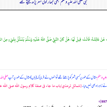
نبی صلی اللہ علیہ وسلم کبھی کبھار کوئی شعر پڑھ لیتے تھے
نْ عَائِشَةَ، قَالَتْ: قِيلَ لَهَا: هَلْ كَانَ النَّبِيُّ صَلَّى اللهُ عَلَيْهِ وَسَلَّمَ يَتَمَثَّلُ بِشَيْءٍ مِنَ الشِّعْ
 علیہ وسلم
مثال کے طور پر کسی شعر کو پڑھتے تھے تو انہوں نے فرمایا کہ (ہاں) مثال کے طور پر آپ
صلی اللہ 
[شمائل ترمذي/باب ما جاء فى صفة كلام رسول الله صلى الله علي
 زادِ راہ بھی نہیں دیا۔