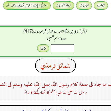
ابواب
احادیث
رواۃ الحدیث
سوانح حیات: امام ترمذی رحمہ اللہ
شمائل ترمذی میں ترقیم شاملہ سے تلاش کل احادیث (417)
حدیث نمبر لکھیں:
شمائل ترمذي
ب ما جاء فى صفة كلام رسول الله صلى الله عليه وسلم فى الش
رسول اللہ صلی اللہ علیہ وسلم کا اشعار کہنے کا انداز