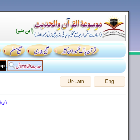
Ur-Latn
Eng
الحمد