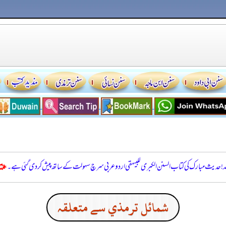
للہ! حدیث مبارک کی کتاب السنن الكبرى للبيهقي اردو عربی سرچ سہولت کے ساتھ پیش کر دی گئی ہے۔
شمائل ترمذي سے متعلقہ