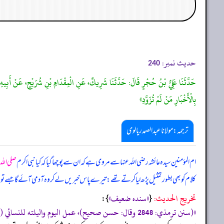
حدیث نمبر:
240
حَدَّثَنَا عَلِيُّ بْنُ حُجْرٍ قَالَ: حَدَّثَنَا شَرِيكٌ، عَنِ الْمِقْدَامِ بْنِ شُرَيْحٍ، عَنْ أَبِيهِ، عَ
بِالْأَخْبَارِ مَنْ لَمْ تُزَوَّدِ»
ترجمہ:مولانا عبدالصمد ریالوی
ام المؤمنین سیدہ عائشہ رضی اللہ عنہا سے مروی ہے کہ ان سے پوچھا گیا کہ کیا نبی اکرم
صلی اللہ
کلام کو بھی بطور تمثیل پڑھ لیا کرتے تھے: تیرے پاس خبریں لے کر وہ آدمی آئے گا جسے تو نے
تخریج الحدیث:
«‏‏‏‏سنده ضعيف»
{
‏‏‏‏ }:
«(سنن ترمذي: 2848 وقال: حسن صحيح)، عمل اليوم واليلته للنسائي (997)»