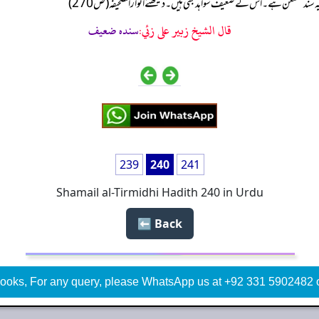
معنعن ہے۔ اس کے ضعیف شواہد بھی ہیں۔ دیکھئے انوار الصحیفہ (ص270)
قال الشيخ زبير على زئي:
سنده ضعيف
239
240
241
Shamail al-Tirmidhi Hadith 240 in Urdu
Back ⬅️
ooks, For any query, please WhatsApp us at +92 331 5902482 