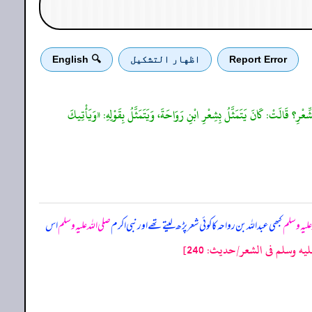
Report Error
اظهار التشكيل
🔍 English
رِ؟ قَالَتْ: كَانَ يَتَمَثَّلُ بِشِعْرِ ابْنِ رَوَاحَةَ، وَيَتَمَثَّلُ بِقَوْلِهِ: «وَيَأْتِيكَ
علیہ وسلم
کبھی عبداللہ بن رواحہ کا کوئی شعر پڑھ لیتے تھے اور نبی اکرم
صلی اللہ علیہ وسلم
اس
ه وسلم فى الشعر/حدیث: 240]