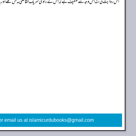
اس روایت کی سند اس وجہ سے ضعیف ہے کہ اس کے راوی شریک القاضی مدلس تھے اور یہ سند 
or email us at islamicurdubooks@gmail.com