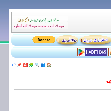
↩️
📌
🅰️
🧩
🔍
👥
🏠