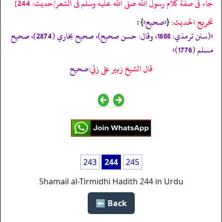
جاء فى صفة كلام رسول الله صلى الله عليه وسلم فى الشعر/حدیث: 244]
تخریج الحدیث:
«‏‏‏‏صحيح»
{
‏‏‏‏ }:
«(سنن ترمذي: 1688، وقال: حسن صحيح)، صحيح بخاري (2874)، صحيح
مسلم (1776)»
قال الشيخ زبير على زئي:
صحيح
243
244
245
Shamail al-Tirmidhi Hadith 244 in Urdu
Back ⬅️