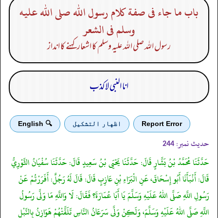
باب ما جاء فى صفة كلام رسول الله صلى الله عليه
وسلم فى الشعر
رسول اللہ صلی اللہ علیہ وسلم کا اشعار کہنے کا انداز
انا النبی لاکذب
Report Error
اظهار التشكيل
🔍 English
حدیث نمبر:
244
حَدَّثَنَا مُحَمَّدُ بْنُ بَشَّارٍ قَالَ: حَدَّثَنَا يَحْيَى بْنُ سَعِيدٍ قَالَ: حَدَّثَنَا سُفْيَانُ الثَّوْرِيُّ
قَالَ: أَنْبَأَنَا أَبُو إِسْحَاقَ، عَنِ الْبَرَاءِ بْنِ عَازِبٍ قَالَ: قَالَ لَهُ رَجُلٌ: أَفَرَرْتُمْ عَنْ
رَسُولِ اللَّهِ صَلَّى اللهُ عَلَيْهِ وَسَلَّمَ يَا أَبَا عُمَارَةَ؟ فَقَالَ: لَا وَاللَّهِ مَا وَلَّى رَسُولُ
اللَّهِ صَلَّى اللهُ عَلَيْهِ وَسَلَّمَ، وَلَكِنْ وَلَّى سَرَعَانُ النَّاسِ تَلَقَّتْهُمْ هَوَازِنُ بِالنَّبْلِ