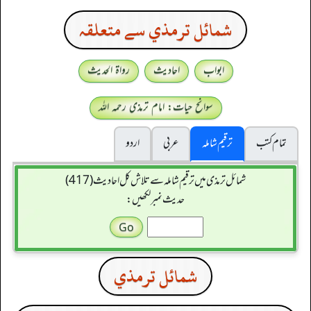
شمائل ترمذي سے متعلقہ
ابواب
احادیث
رواۃ الحدیث
سوانح حیات: امام ترمذی رحمہ اللہ
تمام کتب
ترقیم شاملہ
عربی
اردو
شمائل ترمذی میں ترقیم شاملہ سے تلاش کل احادیث (417)
حدیث نمبر لکھیں:
شمائل ترمذي