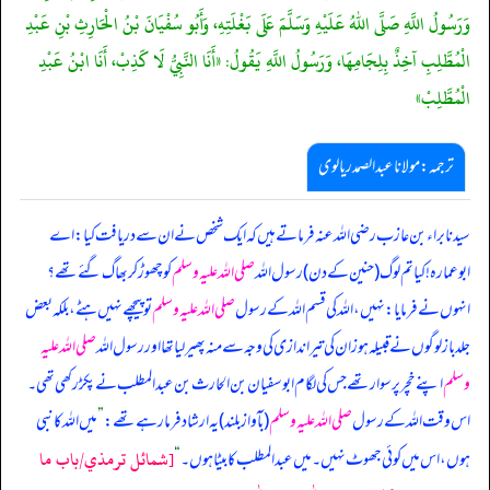
وَرَسُولُ اللَّهِ صَلَّى اللهُ عَلَيْهِ وَسَلَّمَ عَلَى بَغْلَتِهِ، وَأَبُو سُفْيَانَ بْنُ الْحَارِثِ بْنِ عَبْدِ
الْمُطَّلِبِ آخِذٌ بِلِجَامِهَا، وَرَسُولُ اللَّهِ يَقُولُ: «أَنَا النَّبِيُّ لَا كَذِبْ، أَنَا ابْنُ عَبْدِ
الْمُطَّلِبْ»
ترجمہ:مولانا عبدالصمد ریالوی
سیدنا براء بن عازب رضی اللہ عنہ فرماتے ہیں کہ ایک شخص نے ان سے دریافت کیا: اے
ابوعمارہ! کیا تم لوگ (حنین کے دن) رسول اللہ
صلی اللہ علیہ وسلم
کو چھوڑ کر بھاگ گئے تھے؟
انہوں نے فرمایا: نہیں، اللہ کی قسم اللہ کے رسول
صلی اللہ علیہ وسلم
تو پیچھے نہیں ہٹے، بلکہ بعض
جلد باز لوگوں نے قبیلہ ہوزان کی تیر اندازی کی وجہ سے منہ پھیر لیا تھا اور رسول اللہ
صلی اللہ علیہ
وسلم
اپنے خچر پر سوار تھے جس کی لگام ابوسفیان بن الحارث بن عبدالمطلب نے پکڑ رکھی تھی۔
اس وقت اللہ کے رسول
صلی اللہ علیہ وسلم
(بآواز بلند) یہ ارشاد فرما رہے تھے:
”
میں اللہ کا نبی
[شمائل ترمذي/باب ما
ہوں، اس میں کوئی جھوٹ نہیں۔ میں عبدالمطلب کا بیٹا ہوں۔
“