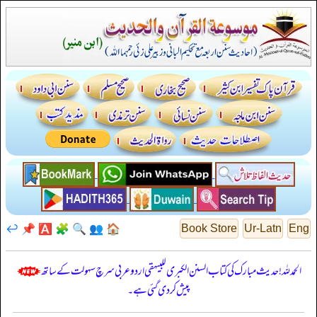
↩️
📌
🅰️
🧩
🔍
👥
🏠
Book Store
Ur-Latn
Eng
الحمدللہ! حدیث مبارک کی کتاب السنن الكبرى للبيهقي اردو عربی سرچ سہولت کے ساتھ
پیش کر دی گئی ہے۔