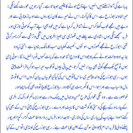
یہ باجے کی آواز سنتے ہیں انہیں اپنے ذبح ہونے کا یقین ہو جاتا ہے۔ گیارہویں عورت کہنے لگی:
میرا خاوند ابوزرع ہے، اس کا کیا کہنا۔ اس نے میرے کان زیوروں سے اور بازو چربی سے بھر
دیے ہیں، مجھے خوب کھلا کر اس نے اتنا فربہ کر دیا ہے کہ میں خود بھی اپنے آپ کو موٹی تازی اور
فربہ سمجھنے لگی ہوں، شادی سے پہلے میں تھوڑی سی بھیڑ بکریوں میں تنگی و ترشی سے گزر بسر کرتی
تھی، ابوزرع نے مجھے گھوڑوں، اونٹوں، کھیت کھلیان سب کا مالک بنا دیا ہے، اتنی زیادہ
جائیداد و دولت ہونے کے باوجود اس کا مزاج اتنا عمدہ ہے کہ بات کہوں تو برا نہیں مانتا، سوئی پڑی
ہوں تو صبح تک مجھے کوئی بھی بیدار نہیں کرتا، میں پانی پیوں تو خوب سیراب ہو کر بافراغت پیتی
ہوں۔ رہی ابوزرع کی والدہ (میری ساس) تو میں اس کی کیا کیا خوبیاں بیان کروں؟ اس کا توشہ
مال و اسباب سے بھرا ہوا، اس کا گھر بہت ہی کشادہ۔ رہا ابوزرع کا بیٹا تو وہ بھی کیسا اچھا اور
خوبصورت ہے۔ وہ ننگی تلوار کی طرح حسن و جمال میں چمک دار ہے اور ایسا کم خوراک کہ بکری
کے چار ماہ کے بچے کی دستی کا گوشت اس کا پیٹ بھر دے۔ رہی ابوزرع کی بیٹی! اس کے بھی کیا
کہنے؟ وہ اپنے باپ کی پیاری، ماں کی دلاری، تابعدار اور فرماں بردار و اطاعت گزار، کپڑا بھرپور
پہننے والی (فربہ اندام) جو اپنی سوتن کے جلن کا باعث بنے۔ رہی ابوزرع کی لونڈی! تو اس کے کیا