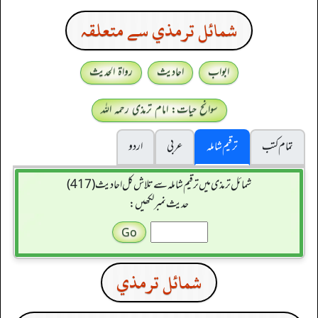
شمائل ترمذي سے متعلقہ
ابواب
احادیث
رواۃ الحدیث
سوانح حیات: امام ترمذی رحمہ اللہ
تمام کتب
ترقیم شاملہ
عربی
اردو
شمائل ترمذی میں ترقیم شاملہ سے تلاش کل احادیث (417)
حدیث نمبر لکھیں:
شمائل ترمذي