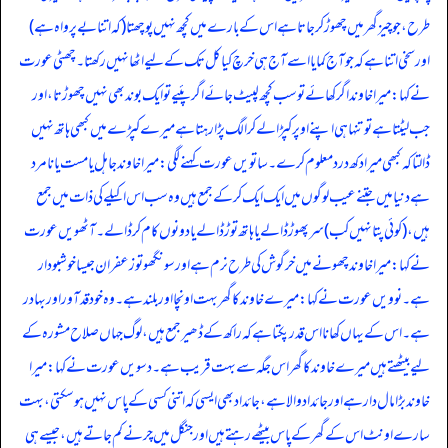
طرح، جو چیز گھر میں چھوڑ کر جاتا ہے اس کے بارے میں کچھ نہیں پوچھتا (کہ اتنا بے پرواہ ہے)
اور سخی اتنا ہے کہ جو آج کمایا اسے آج ہی خرچ کیا کل تک کے لیے اٹھا نہیں رکھتا۔ چھٹی عورت
نے کہا: میرا خاوند اگر کھائے تو سب کچھ لپیٹ جائے اگر پئیے تو ایک بوند بھی نہیں چھوڑتا، اور
جب لیٹتا ہے تو تنہا ہی اپنے اوپر کپڑا لے کر الگ پڑا رہتا ہے میرے کپڑے میں کبھی ہاتھ نہیں
ڈالتا کہ کبھی میرا دکھ درد معلوم کرے۔ ساتویں عورت کہنے لگی: میرا خاوند جاہل یا مست یا نامرد
ہے دنیا میں جتنے عیب لوگوں میں ایک ایک کر کے جمع ہیں وہ سب اس اکیلے کی ذات میں جمع
ہیں، (کوئی پتا نہیں کب) سر پھوڑ ڈالے یا ہاتھ توڑ ڈالے یا دونوں کام کر ڈالے۔ آٹھویں عورت
نے کہا: میرا خاوند چھونے میں خرگوش کی طرح نرم ہے اور سونگھو تو زعفران جیسا خوشبودار
ہے۔ نوویں عورت نے کہا: میرے خاوند کا گھر بہت اونچا اور بلند ہے۔ وہ خود قد آور اور بہادر
ہے۔ اس کے یہاں کھانا اس قدر پکتا ہے کہ راکھ کے ڈھیر جمع ہیں، لوگ جہاں صلاح مشورہ کے
لیے بیٹھتے ہیں میرے خاوند کا گھر اس جگہ سے بہت قریب ہے۔ دسویں عورت نے کہا: میرا
خاوند بڑا مال دار ہے اور جائداد والا ہے، جائداد بھی ایسی کہ اتنی کسی کے پاس نہیں ہو سکتی، بہت
سارے اونٹ اس کے گھر کے پاس بیٹھے رہتے ہیں اور جنگل میں چرنے کم جاتے ہیں، جیسے ہی