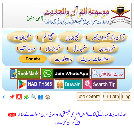
↩️
📌
🅰️
🧩
🔍
👥
🏠
Book Store
Ur-Latn
Eng
الحمدللہ! حدیث مبارک کی کتاب السنن الكبرى للبيهقي اردو عربی سرچ سہولت کے ساتھ
پیش کر دی گئی ہے۔