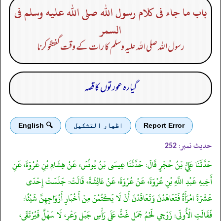
باب ما جاء فى كلام رسول الله صلى الله عليه وسلم فى
السمر
رسول اللہ صلی اللہ علیہ وسلم کا رات کے وقت گفتگو کرنا
گیارہ عورتوں کا قصہ
Report Error
اظهار التشكيل
🔍 English
حدیث نمبر:
252
حَدَّثَنَا عَلِيُّ بْنُ حُجْرٍ قَالَ: حَدَّثَنَا عِيسَى بْنُ يُونُسَ، عَنْ هِشَامِ بْنِ عُرْوَةَ، عَنِ
أَخِيهِ عَبْدِ اللَّهِ بْنِ عُرْوَةَ، عَنْ عُرْوَةَ، عَنْ عَائِشَةَ، قَالَتْ: جَلَسَتْ إِحْدَى
عَشْرَةَ امْرَأَةً فَتَعَاهَدْنَ وَتَعَاقَدْنَ أَنْ لَا يَكْتُمْنَ مِنْ أَخْبَارِ أَزْوَاجِهِنَّ شَيْئًا:
فَقَالَتِ الْأُولَى: زَوْجِي لَحْمُ جَمَلٍ غَثٍّ عَلَى رَأْسِ جَبَلٍ وَعْرٍ، لَا سَهْلٌ فَيُرْتَقَى،