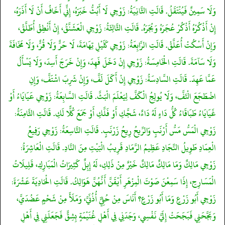
وَلَا سَمِينٌ فَيُنْتَقَلُ. قَالَتِ الثَّانِيَةُ: زَوْجِي لَا أَبُثُّ خَبَرَهُ، إِنِّي أَخَافُ أَنْ لَا أَذَرَهُ،
إِنْ أَذْكُرْهُ أَذْكُرْ عُجَرَهُ وَبُجَرَهُ. قَالَتِ الثَّالِثَةُ: زَوْجِي الْعَشَنَّقُ، إِنْ أَنْطِقْ أُطَلَّقْ،
وَإِنْ أَسْكُتْ أُعَلَّقْ. قَالَتِ الرَّابِعَةُ: زَوْجِي كَلَيْلِ تِهَامَةَ، لَا حَرٌّ وَلَا قُرٌّ، وَلَا مَخَافَةَ
وَلَا سَآمَةَ. قَالَتِ الْخَامِسَةُ: زَوْجِي إِنْ دَخَلَ فَهِدَ، وَإِنْ خَرَجَ أَسِدَ، وَلَا يَسْأَلُ
عَمَّا عَهِدَ. قَالَتِ السَّادِسَةُ: زَوْجِي إِنْ أَكَلَ لَفَّ، وَإِنْ شَرِبَ اشْتَفَّ، وَإِنِ
اضْطَجَعَ الْتَفَّ، وَلَا يُولِجُ الْكَفَّ لِيَعْلَمَ الْبَثَّ. قَالَتِ السَّابِعَةُ: زَوْجِي عَيَايَاءُ أَوْ
غَيَايَاءُ طَبَاقَاءُ كُلُّ دَاءٍ لَهُ دَاءٌ، شَجَّكِ أَوْ فَلَّكِ أَوْ جَمَعَ كُلًّا لَكِ. قَالَتِ الثَّامِنَةُ:
زَوْجِي الْمَسُّ مَسُّ أَرْنَبٍ وَالرِّيحُ رِيحُ زَرْنَبٍ. قَالَتِ التَّاسِعَةُ: زَوْجِي رَفِيعُ
الْعِمَادِ طَوِيلُ النِّجَادِ عَظِيمُ الرَّمَادِ قَرِيبُ الْبَيْتِ مِنَ النَّادِ. قَالَتِ الْعَاشِرَةُ:
زَوْجِي مَالِكٌ وَمَا مَالِكٌ مَالِكٌ خَيْرٌ مِنْ ذَلِكِ، لَهُ إِبِلٌ كَثِيرَاتُ الْمَبَارِكِ، قَلِيلَاتُ
الْمَسَارِحِ، إِذَا سَمِعْنَ صَوْتَ الْمِزْهَرِ أَيْقَنَّ أَنَّهُنَّ هَوَالِكُ. قَالَتِ الْحَادِيَةَ عَشْرَةَ:
زَوْجِي أَبُو زَرْعٍ وَمَا أَبُو زَرْعٍ؟ أَنَاسَ مِنْ حُلِيٍّ أُذُنَيَّ، وَمَلَأَ مِنْ شَحْمٍ عَضُدَيَّ،
وَبَجَّحَنِي فَبَجَحَتْ إِلَيَّ نَفْسِي، وَجَدَنِي فِي أَهْلِ غُنَيْمَةٍ بِشِقٍّ فَجَعَلَنِي فِي أَهْلِ