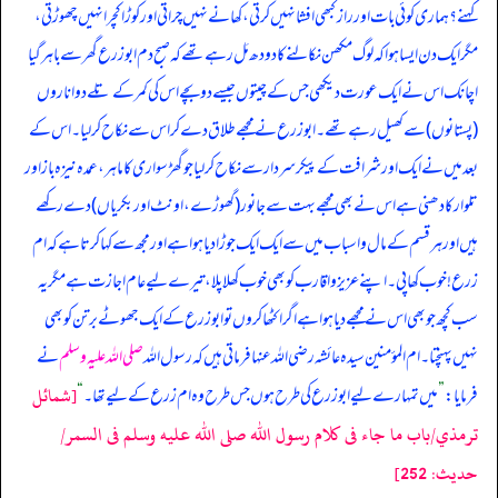
کہنے؟ ہماری کوئی بات اور راز کبھی افشا نہیں کرتی، کھانے نہیں چراتی اور کوڑا کچرا نہیں چھوڑتی،
مگر ایک دن ایسا ہوا کہ لوگ مکھن نکالنے کا دودھ مَل رہے تھے کہ صبح دم ابوزرع گھر سے باہر گیا
اچانک اس نے ایک عورت دیکھی جس کے چیتوں جیسے دو بچے اس کی کمر کے تلے دو اناروں
(پستانوں) سے کھیل رہے تھے۔ ابوزرع نے مجھے طلاق دے کر اس سے نکاح کر لیا۔ اس کے
بعد میں نے ایک اور شرافت کے پیکر سردار سے نکاح کر لیا جو گھڑ سواری کا ماہر، عمدہ نیزہ باز اور
تلوار کا دھنی ہے اس نے بھی مجھے بہت سے جانور (گھوڑے، اونٹ اور بکریاں) دے رکھے
ہیں اور ہر قسم کے مال و اسباب میں سے ایک ایک جوڑا دیا ہوا ہے اور مجھ سے کہا کرتا ہے کہ ام
زرع! خوب کھا پی۔ اپنے عزیز و اقارب کو بھی خوب کھلا پلا، تیرے لیے عام اجازت ہے مگر یہ
سب کچھ جو بھی اس نے مجھے دیا ہوا ہے اگر اکٹھا کروں تو ابوزرع کے ایک جھوٹے برتن کو بھی
نہیں پہنچتا۔ ام المؤمنین سیدہ عائشہ رضی اللہ عنہا فرماتی ہیں کہ رسول اللہ
صلی اللہ علیہ وسلم
نے
[شمائل
فرمایا:
”
میں تمہارے لیے ابوزرع کی طرح ہوں جس طرح وہ ام زرع کے لیے تھا۔
“
ترمذي/باب ما جاء فى كلام رسول الله صلى الله عليه وسلم فى السمر/
حدیث: 252]