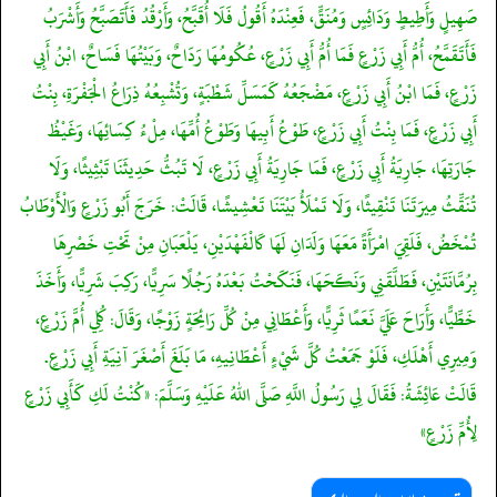
صَهِيلٍ وَأَطِيطٍ وَدَائِسٍ وَمُنَقٍّ، فَعِنْدَهُ أَقُولُ فَلَا أُقَبَّحُ، وَأَرْقُدُ فَأَتَصَبَّحُ وَأَشْرَبُ
فَأَتَقَمَّحُ، أُمُّ أَبِي زَرْعٍ فَمَا أُمُّ أَبِي زَرْعٍ، عُكُومُهَا رَدَاحٌ، وَبَيْتُهَا فَسَاحٌ، ابْنُ أَبِي
زَرْعٍ، فَمَا ابْنُ أَبِي زَرْعٍ، مَضْجَعُهُ كَمَسَلِّ شَطْبَةٍ، وَتُشْبِعُهُ ذِرَاعُ الْجَفْرَةِ، بِنْتُ
أَبِي زَرْعٍ، فَمَا بِنْتُ أَبِي زَرْعٍ، طَوْعُ أَبِيهَا وَطَوْعُ أُمِّهَا، مِلْءُ كِسَائِهَا، وَغَيْظُ
جَارَتِهَا، جَارِيَةُ أَبِي زَرْعٍ، فَمَا جَارِيَةُ أَبِي زَرْعٍ، لَا تَبُثُّ حَدِيثَنَا تَبْثِيثًا، وَلَا
تُنَقِّثُ مِيرَتَنَا تَنْقِيثًا، وَلَا تَمْلَأُ بَيْتَنَا تَعْشِيشًا، قَالَتْ: خَرَجَ أَبُو زَرْعٍ وَالْأَوْطَابُ
تُمْخَضُ، فَلَقِيَ امْرَأَةً مَعَهَا وَلَدَانِ لَهَا كَالْفَهْدَيْنِ، يَلْعَبَانِ مِنْ تَحْتِ خَصْرِهَا
بِرُمَّانَتَيْنِ، فَطَلَّقَنِي وَنَكَحَهَا، فَنَكَحْتُ بَعْدَهُ رَجُلًا سَرِيًّا، رَكِبَ شَرِيًّا، وَأَخَذَ
خَطِّيًّا، وَأَرَاحَ عَلَيَّ نَعَمًا ثَرِيًّا، وَأَعْطَانِي مِنْ كُلِّ رَائِحَةٍ زَوْجًا، وَقَالَ: كُلِي أُمَّ زَرْعٍ،
وَمِيرِي أَهْلَكِ، فَلَوْ جَمَعْتُ كُلَّ شَيْءٍ أَعْطَانِيهِ، مَا بَلَغَ أَصْغَرَ آنِيَةِ أَبِي زَرْعٍ.
قَالَتْ عَائِشَةُ: فَقَالَ لِي رَسُولُ اللَّهِ صَلَّى اللهُ عَلَيْهِ وَسَلَّمَ: «كُنْتُ لَكِ كَأَبِي زَرْعٍ
لِأُمِّ زَرْعٍ»