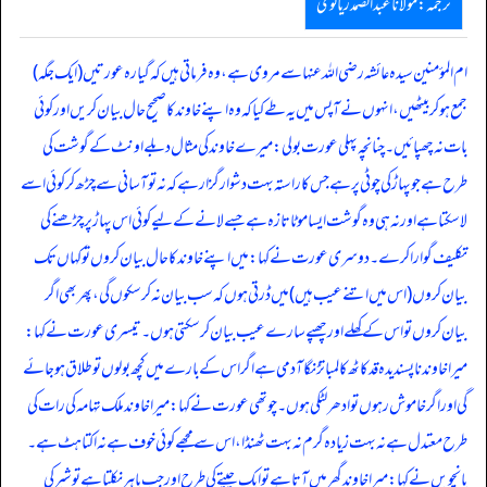
ترجمہ:مولانا عبدالصمد ریالوی
ام المؤمنین سیدہ عائشہ رضی اللہ عنہا سے مروی ہے، وہ فرماتی ہیں کہ گیارہ عورتیں (ایک جگہ)
جمع ہو کر بیٹھیں، انہوں نے آپس میں یہ طے کیا کہ وہ اپنے خاوند کا صحیح حال بیان کریں اور کوئی
بات نہ چھپائیں۔ چنانچہ پہلی عورت بولی: میرے خاوند کی مثال دبلے اونٹ کے گوشت کی
طرح ہے جو پہاڑ کی چوٹی پر ہے جس کا راستہ بہت دشوار گزار ہے کہ نہ تو آسانی سے چڑھ کر کوئی اسے
لا سکتا ہے اور نہ ہی وہ گوشت ایسا موٹا تازہ ہے جسے لانے کے لیے کوئی اس پہاڑ پر چڑھنے کی
تکلیف گوارا کرے۔ دوسری عورت نے کہا: میں اپنے خاوند کا حال بیان کروں تو کہاں تک
بیان کروں (اس میں اتنے عیب ہیں) میں ڈرتی ہوں کہ سب بیان نہ کر سکوں گی، پھر بھی اگر
بیان کروں تو اس کے کھلے اور چھپے سارے عیب بیان کر سکتی ہوں۔ تیسری عورت نے کہا:
میرا خاوند ناپسندیدہ قد کاٹھ کا لمبا تڑنگا آدمی ہے اگر اس کے بارے میں کچھ بولوں تو طلاق ہو جائے
گی اور اگر خاموش رہوں تو ادھر لٹکی ہوں۔ چوتھی عورت نے کہا: میرا خاوند ملک تہامہ کی رات کی
طرح معتدل ہے نہ بہت زیادہ گرم نہ بہت ٹھنڈا، اس سے مجھے کوئی خوف ہے نہ اکتاہٹ ہے۔
پانچویں نے کہا: میرا خاوند گھر میں آتا ہے تو ایک چیتے کی طرح اور جب باہر نکلتا ہے تو شیر کی