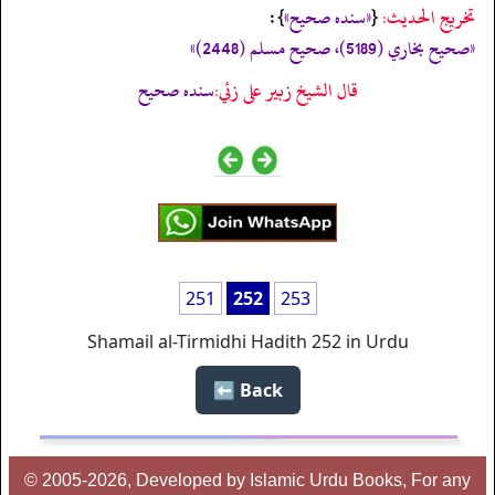
تخریج الحدیث:
«‏‏‏‏سنده صحيح»
{
‏‏‏‏ }:
«صحيح بخاري (5189)، صحيح مسلم (2448)»
قال الشيخ زبير على زئي:
سنده صحيح
251
252
253
Shamail al-Tirmidhi Hadith 252 in Urdu
Back ⬅️
© 2005-2026, Developed by Islamic Urdu Books, For any