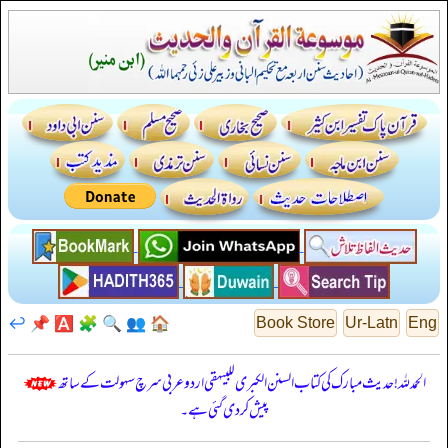
↩️
📌
🅰️
🧩
🔍
👥
🏠
Book Store
Ur-Latn
Eng
الحمدللہ! حدیث مبارک کی کتاب السنن الكبرى للبيهقي اردو عربی سرچ سہولت کے ساتھ
پیش کر دی گئی ہے۔