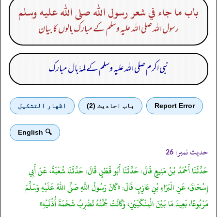
باب ما جاء في شعر رسول الله صلى الله عليه وسلم
رسول اللہ صلی اللہ علیہ وسلم کے مبارک بالوں کا بیان
نبی اکرم صلی اللہ علیہ وسلم کے لِمہَّ بال مبارک
Report Error
باب احادیث (2)
اظهار التشكيل
🔍 English
حدیث نمبر:
26
حَدَّثَنَا أَحْمَدُ بْنُ مَنِيعٍ قَالَ: حَدَّثَنَا أَبُو قَطَنٍ قَالَ: حَدَّثَنَا شُعْبَةُ، عَنْ أَبِي
إِسْحَاقَ، عَنِ الْبَرَاءِ بْنِ عَازِبٍ قَالَ: «كَانَ رَسُولُ اللَّهِ صَلَّى اللهُ عَلَيْهِ وَسَلَّمَ
مَرْبُوعًا، بَعِيدَ مَا بَيْنَ الْمِنْكَبَيْنِ، وَكَانَتْ جُمَّتُهُ تَضْرِبُ شَحْمَةَ أُذُنَيْهِ»