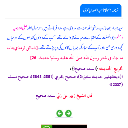
ترجمہ:مولانا عبدالصمد ریالوی
سیدنا براء بن عازب رضی اللہ عنہ سے مروی ہے، وہ فرماتے ہیں: رسول اللہ
صلی اللہ علیہ
وسلم
وجود خلقت کے اعتبار سے میانے قد والے تھے، آپ کے دونوں کندھوں کے درمیان
[شمائل ترمذي/باب
کچھ دوری تہی، اور آپ کے مبارک جمہ بال کانوں کی لو پر پڑتے تھے۔
ما جاء في شعر رسول الله صلى الله عليه وسلم/حدیث: 26]
تخریج الحدیث:
«سنده صحيح»
}:
{
«‏‏‏‏(ديكهئيے حديث سابق:3)، صحيح بخاري (3551، 5848)، صحيح مسلم
(2337)»
قال الشيخ زبير على زئي:
سنده صحيح