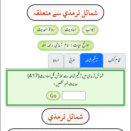
شمائل ترمذي سے متعلقہ
ابواب
احادیث
رواۃ الحدیث
سوانح حیات: امام ترمذی رحمہ اللہ
تمام کتب
ترقیم شاملہ
عربی
اردو
شمائل ترمذی میں ترقیم شاملہ سے تلاش کل احادیث (417)
حدیث نمبر لکھیں:
شمائل ترمذي