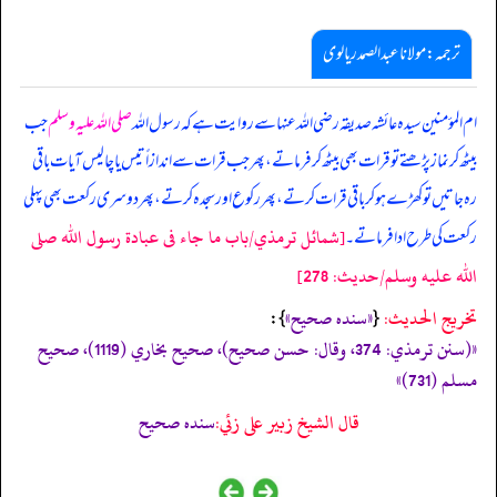
ترجمہ:مولانا عبدالصمد ریالوی
ام المؤمنین سیدہ عائشہ صدیقہ رضی اللہ عنہا سے روایت ہے کہ رسول اللہ
صلی اللہ علیہ وسلم
جب
بیٹھ کر نماز پڑھتے تو قرات بھی بیٹھ کر فرماتے، پھر جب قرات سے اندازاً تیس یا چالیس آیات باقی
رہ جاتیں تو کھڑے ہو کر باقی قرات کرتے، پھر رکوع اور سجدہ کرتے، پھر دوسری رکعت بھی پہلی
[شمائل ترمذي/باب ما جاء فى عبادة رسول الله صلى
رکعت کی طرح ادا فرماتے۔
الله عليه وسلم/حدیث: 278]
تخریج الحدیث:
«‏‏‏‏سنده صحيح»
{
‏‏‏‏ }:
«(سنن ترمذي: 374، وقال: حسن صحيح)، صحيح بخاري (1119)، صحيح
مسلم (731)»
قال الشيخ زبير على زئي:
سنده صحيح