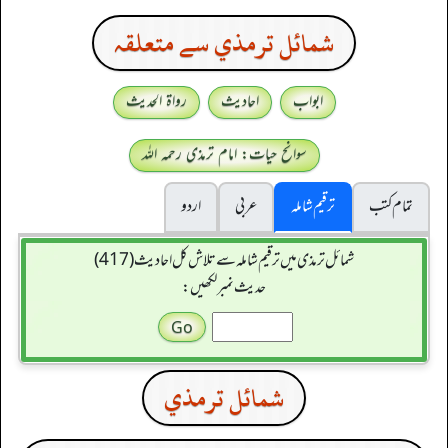
شمائل ترمذي سے متعلقہ
ابواب
احادیث
رواۃ الحدیث
سوانح حیات: امام ترمذی رحمہ اللہ
تمام کتب
ترقیم شاملہ
عربی
اردو
شمائل ترمذی میں ترقیم شاملہ سے تلاش کل احادیث (417)
حدیث نمبر لکھیں:
شمائل ترمذي