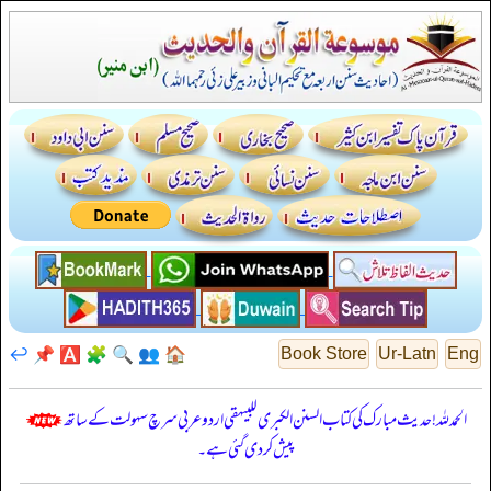
↩️
📌
🅰️
🧩
🔍
👥
🏠
Book Store
Ur-Latn
Eng
الحمدللہ! حدیث مبارک کی کتاب السنن الكبرى للبيهقي اردو عربی سرچ سہولت کے ساتھ
پیش کر دی گئی ہے۔