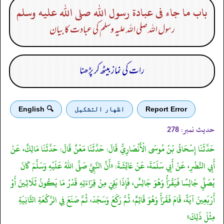
باب ما جاء فى عبادة رسول الله صلى الله عليه وسلم
رسول اللہ صلی اللہ علیہ وسلم کی عبادت کا بیان
رات کی نماز بیٹھ کر پڑھنا
Report Error
اظهار التشكيل
🔍 English
حدیث نمبر:
278
حَدَّثَنَا إِسْحَاقُ بْنُ مُوسَى الْأَنْصَارِيُّ قَالَ: حَدَّثَنَا مَعْنٌ قَالَ: حَدَّثَنَا مَالِكٌ، عَنْ
أَبِي النَّضْرِ، عَنْ أَبِي سَلَمَةَ، عَنْ عَائِشَةَ: «أَنَّ النَّبِيَّ صَلَّى اللهُ عَلَيْهِ وَسَلَّمَ كَانَ
يُصَلِّي جَالِسًا فَيَقْرَأُ وَهُوَ جَالِسٌ، فَإِذَا بَقِيَ مِنْ قِرَاءَتِهِ قَدْرُ مَا يَكُونُ ثَلَاثِينَ أَوْ
أَرْبَعِينَ آيَةً، قَامَ فَقَرَأَ وَهُوَ قَائِمٌ، ثُمَّ رَكَعَ وَسَجَدَ، ثُمَّ صَنَعَ فِي الرَّكْعَةِ الثَّانِيَةِ
مِثْلَ ذَلِكَ»