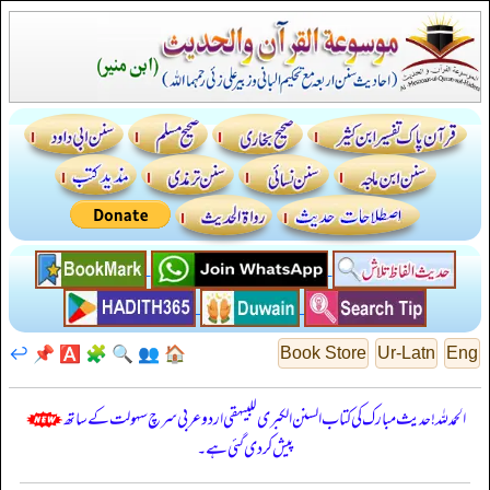
↩️
📌
🅰️
🧩
🔍
👥
🏠
Book Store
Ur-Latn
Eng
الحمدللہ! حدیث مبارک کی کتاب السنن الكبرى للبيهقي اردو عربی سرچ سہولت کے ساتھ
پیش کر دی گئی ہے۔