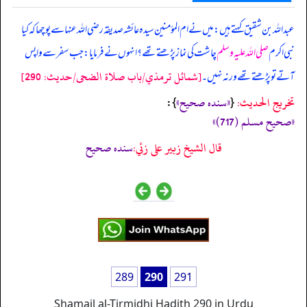
عبداللہ بن شقیق کہتے ہیں: میں نے ام المؤمنین سیدہ عائشہ صدیقہ رضی اللہ عنہا سے پوچھا کہ کیا
نبی اکرم
صلی اللہ علیہ وسلم
چاشت کی نماز پڑھتے تھے؟ انہوں نے فرمایا: جب سفر سے واپس
[شمائل ترمذي/باب صلاة الضحى/حدیث: 290]
آتے تو پڑھتے تھے ورنہ نہیں۔
تخریج الحدیث:
«‏‏‏‏سنده صحيح»
{
‏‏‏‏ }:
«صحيح مسلم (717)»
قال الشيخ زبير على زئي:
سنده صحيح
289
290
291
Shamail al-Tirmidhi Hadith 290 in Urdu