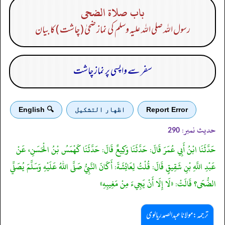
باب صلاة الضحى
رسول اللہ صلی اللہ علیہ وسلم کی نماز ضحیٰ ( چاشت ) کا بیان
سفر سے واپسی پر نماز چاشت
Report Error
اظهار التشكيل
🔍 English
حدیث نمبر:
290
حَدَّثَنَا ابْنُ أَبِي عُمَرَ قَالَ: حَدَّثَنَا وَكِيعٌ قَالَ: حَدَّثَنَا كَهْمَسُ بْنُ الْحَسَنِ، عَنْ
عَبْدِ اللَّهِ بْنِ شَقِيقٍ قَالَ: قُلْتُ لِعَائِشَةَ: أَكَانَ النَّبِيُّ صَلَّى اللهُ عَلَيْهِ وَسَلَّمَ يُصَلِّي
الضُّحَى؟ قَالَتْ: «لَا إِلَا أَنْ يَجِيءَ مِنْ مَغِيبِهِ»
ترجمہ:مولانا عبدالصمد ریالوی