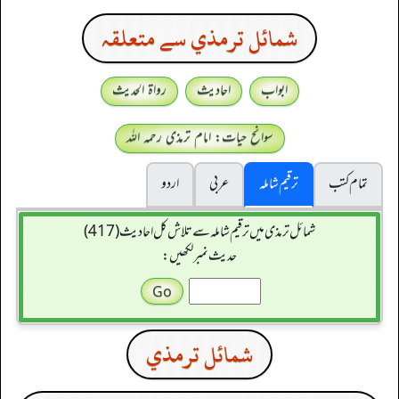
شمائل ترمذي سے متعلقہ
ابواب
احادیث
رواۃ الحدیث
سوانح حیات: امام ترمذی رحمہ اللہ
تمام کتب
ترقیم شاملہ
عربی
اردو
شمائل ترمذی میں ترقیم شاملہ سے تلاش کل احادیث (417)
حدیث نمبر لکھیں:
شمائل ترمذي