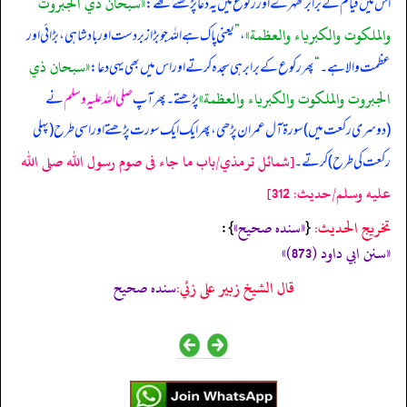
«سبحان ذي الجبروت
اس میں قیام کے برابر ٹھہرے اور رکوع میں یہ دعا پڑھتے تھے:
والملكوت والكبرياء والعظمة»
،
”
یعنی پاک ہے اللہ جو بڑا زبردست اور بادشاہی، بڑائی اور
«سبحان ذي
عظمت والا ہے۔
“
پھر رکوع کے برابر ہی سجدہ کرتے اور اس میں بھی یہی دعا:
الجبروت والملكوت والكبرياء والعظمة»
پڑھتے۔ پھر آپ
صلی اللہ علیہ وسلم
نے
(دوسری رکعت میں) سورۃ آل عمران پڑھی، پھر ایک ایک سورت پڑھتے اور اسی طرح (پہلی
[شمائل ترمذي/باب ما جاء فى صوم رسول الله صلى الله
رکعت کی طرح) کرتے۔
عليه وسلم/حدیث: 312]
تخریج الحدیث:
«‏‏‏‏سنده صحيح»
{
‏‏‏‏ }:
«سنن ابي داود (873)»
قال الشيخ زبير على زئي:
سنده صحيح