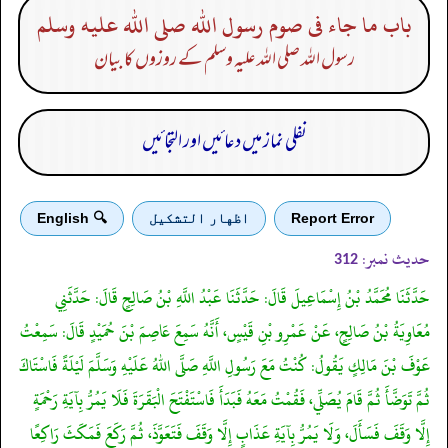
باب ما جاء فى صوم رسول الله صلى الله عليه وسلم
رسول اللہ صلی اللہ علیہ وسلم کے روزوں کا بیان
نفلی نماز میں دعائیں اور التجائیں
Report Error
اظهار التشكيل
🔍 English
حدیث نمبر:
312
حَدَّثَنَا مُحَمَّدُ بْنُ إِسْمَاعِيلَ قَالَ: حَدَّثَنَا عَبْدُ اللَّهِ بْنُ صَالِحٍ قَالَ: حَدَّثَنِي
مُعَاوِيَةُ بْنُ صَالِحٍ، عَنْ عَمْرِو بْنِ قَيْسٍ، أَنَّهُ سَمِعَ عَاصِمَ بْنَ حُمَيْدٍ قَالَ: سَمِعْتُ
عَوْفَ بْنَ مَالِكٍ يَقُولُ: كُنْتُ مَعَ رَسُولِ اللَّهِ صَلَّى اللهُ عَلَيْهِ وَسَلَّمَ لَيْلَةً فَاسْتَاكَ
ثُمَّ تَوَضَّأَ ثُمَّ قَامَ يُصَلِّي، فَقُمْتُ مَعَهُ فَبَدَأَ فَاسْتَفْتَحَ الْبَقَرَةَ فَلَا يَمُرُّ بِآيَةِ رَحْمَةٍ
إِلَّا وَقَفَ فَسَأَلَ، وَلَا يَمُرُّ بِآيَةِ عَذَابٍ إِلَّا وَقَفَ فَتَعَوَّذَ، ثُمَّ رَكَعَ فَمَكَثَ رَاكِعًا