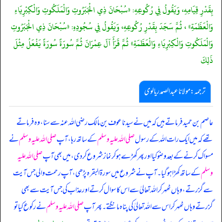
بِقَدْرِ قِيَامِهِ، وَيَقُولُ فِي رُكُوعِهِ: «سُبْحَانَ ذِي الْجَبَرُوتِ وَالْمَلَكُوتِ وَالْكِبْرِيَاءِ
وَالْعَظَمَةِ» ، ثُمَّ سَجَدَ بِقَدْرِ رُكُوعِهِ، وَيَقُولُ فِي سُجُودِهِ: «سُبْحَانَ ذِي الْجَبَرُوتِ
وَالْمَلَكُوتِ وَالْكِبْرِيَاءِ وَالْعَظَمَةِ» ثُمَّ قَرَأَ آلَ عِمْرَانَ ثُمَّ سُورَةً سُورَةً يَفْعَلُ مِثْلَ
ذَلِكَ
ترجمہ:مولانا عبدالصمد ریالوی
عاصم بن حمید فرماتے ہیں کہ میں نے سیدنا عوف بن مالک رضی اللہ عنہ سے سنا، وہ فرماتے
تھے کہ میں ایک رات اللہ کے رسول
صلی اللہ علیہ وسلم
کے ساتھ رہا، آپ
صلی اللہ علیہ وسلم
نے
مسواک کرنے کے بعد وضو کیا اور پھر کھڑے ہو کر نماز شروع کر دی، میں بھی آپ
صلی اللہ علیہ
وسلم
کے ساتھ کھڑا ہو گیا۔ آپ نے شروع میں سورۃ البقرہ پڑھی، آپ رحمت والی جس آیت
سے گزرتے، وہاں ٹھہر کر اللہ تعالیٰ سے اس کا سوال کرتے اور عذاب کی جس آیت سے بھی
گزرتے وہاں ٹھہر کر اس سے اللہ تعالیٰ کی پناہ مانگتے۔ پھر آپ
صلی اللہ علیہ وسلم
نے رکوع کیا تو