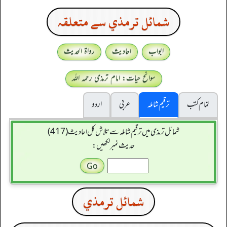
شمائل ترمذي سے متعلقہ
ابواب
احادیث
رواۃ الحدیث
سوانح حیات: امام ترمذی رحمہ اللہ
تمام کتب
ترقیم شاملہ
عربی
اردو
شمائل ترمذی میں ترقیم شاملہ سے تلاش کل احادیث (417)
حدیث نمبر لکھیں:
شمائل ترمذي