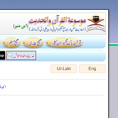
Ur-Latn
Eng
الحمد