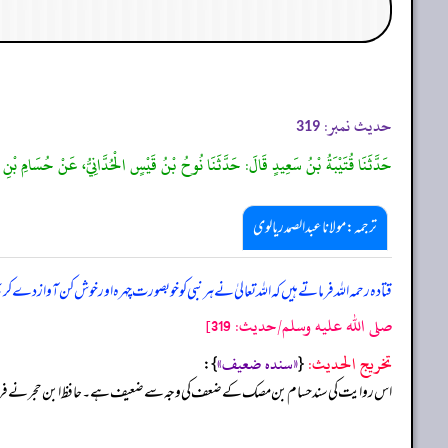
حدیث نمبر:
319
حَدَّثَنَا قُتَيْبَةُ بْنُ سَعِيدٍ قَالَ: حَدَّثَنَا نُوحُ بْنُ قَيْسٍ الْحُدَّانِيُّ، عَنْ حُسَامِ بْنِ
ترجمہ:مولانا عبدالصمد ریالوی
قتادہ رحمہ اللہ فرماتے ہیں کہ اللہ تعالیٰ نے ہر نبی کو خوبصورت چہرہ اور خوش کن آوا
صلى الله عليه وسلم/حدیث: 319]
تخریج الحدیث:
«‏‏‏‏سنده ضعيف»
{
‏‏‏‏ }:
اس روایت کی سند حسام بن مصک کے ضعف کی وجہ سے ضعیف ہے۔ حافظ ابن حجر نے فرم