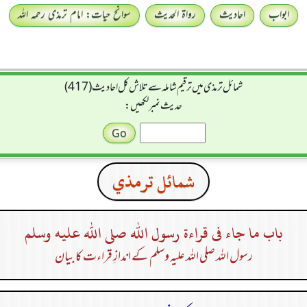
ابواب
احادیث
رواۃ الحدیث
سوانح حیات: امام ترمذی رحمہ اللہ
شمائل ترمذی میں ترقیم شاملہ سے تلاش کل احادیث (417)
حدیث نمبر لکھیں:
شمائل ترمذي
باب ما جاء فى قراءة رسول الله صلى الله عليه وسلم
رسول اللہ صلی اللہ علیہ وسلم کے اندازِ قراءت کا بیان