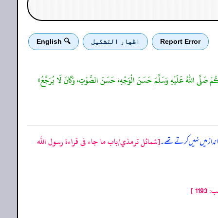
Report Error
اظهار التشكيل
🔍 English
ُّكُمْ صَلَّى اللهُ عَلَيْهِ وَسَلَّمَ حَسَنَ الْوَجْهِ، حَسَنَ الصَّوْتِ، وَكَانَ لَا يُرَجِّعُ»
[شمائل ترمذي/باب ما جاء فى قراءة رسول الله
انداز میں نہیں کرتے تھے۔
11 ]