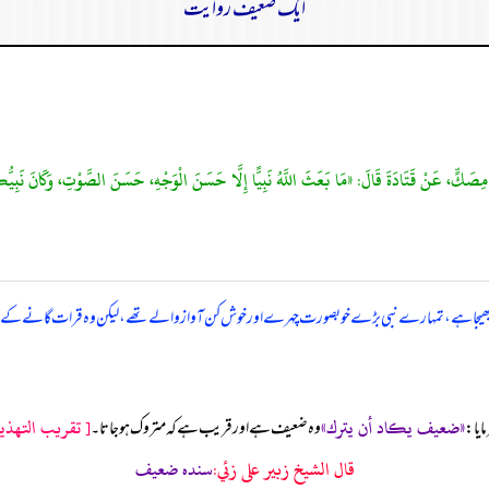
ایک ضعیف روایت
 مِصَكٍّ، عَنْ قَتَادَةَ قَالَ: «مَا بَعَثَ اللَّهُ نَبِيًّا إِلَّا حَسَنَ الْوَجْهِ، حَسَنَ الصَّوْتِ، وَكَانَ نَبِي
ز دے کر بھیجا ہے، تمہارے نبی بڑے خوبصورت چہرے اور خوش کن آواز والے تھے، لیکن وہ قرات گانے کے 
«ضعيف يكاد أن يترك»
[ تقريب التهذيب: 93
ایا:
وہ ضعیف ہے اور قریب ہے کہ متروک ہو جاتا۔
قال الشيخ زبير على زئي:
سنده ضعيف