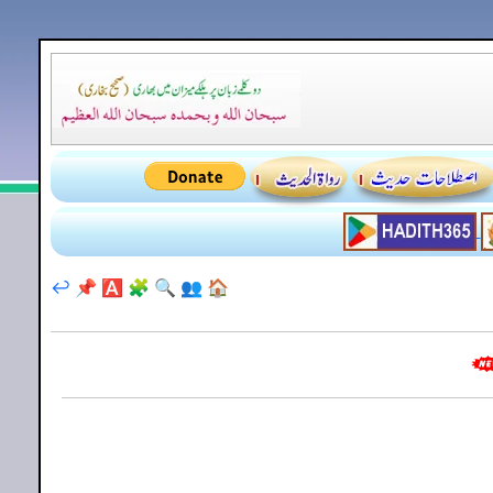
↩️
📌
🅰️
🧩
🔍
👥
🏠