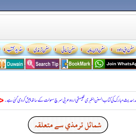
للہ! حدیث مبارک کی کتاب السنن الكبرى للبيهقي اردو عربی سرچ سہولت کے ساتھ پیش کر دی گئی ہے۔
شمائل ترمذي سے متعلقہ