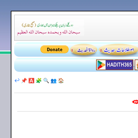
↩️
📌
🅰️
🧩
🔍
👥
🏠