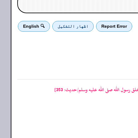
Report Error
اظهار التشكيل
🔍 English
 رسول الله صلى الله عليه وسلم/حدیث: 353]