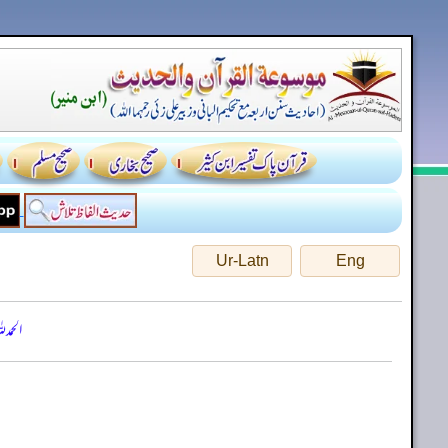
Ur-Latn
Eng
الحمد