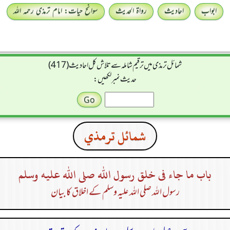
ابواب
احادیث
رواۃ الحدیث
سوانح حیات: امام ترمذی رحمہ اللہ
شمائل ترمذی میں ترقیم شاملہ سے تلاش کل احادیث (417)
حدیث نمبر لکھیں:
شمائل ترمذي
باب ما جاء فى خلق رسول الله صلى الله عليه وسلم
رسول اللہ صلی اللہ علیہ وسلم کے اخلاق کا بیان