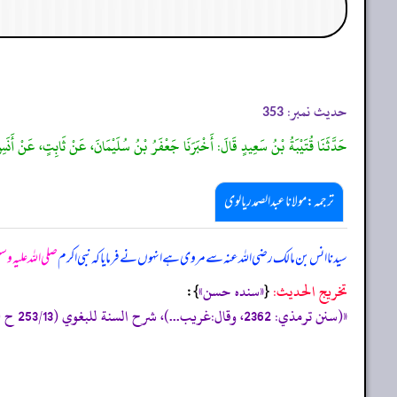
حدیث نمبر:
353
حَدَّثَنَا قُتَيْبَةُ بْنُ سَعِيدٍ قَالَ: أَخْبَرَنَا جَعْفَرُ بْنُ سُلَيْمَانَ، عَنْ ثَابِتٍ، عَنْ أَنَسِ 
ترجمہ:مولانا عبدالصمد ریالوی
سیدنا انس بن مالک رضی اللہ عنہ سے مروی ہے انہوں نے فرمایا کہ نبی اکرم
صلی اللہ علیہ وس
تخریج الحدیث:
«‏‏‏‏سنده حسن»
{
‏‏‏‏ }:
«(سنن ترمذي: 2362، وقال:غريب...)، شرح السنة للبغوي (253/13 ح 3690)، صحيح ابن حبان (2139)»