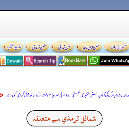
للہ! حدیث مبارک کی کتاب السنن الكبرى للبيهقي اردو عربی سرچ سہولت کے ساتھ پیش کر دی گئی ہے۔
شمائل ترمذي سے متعلقہ