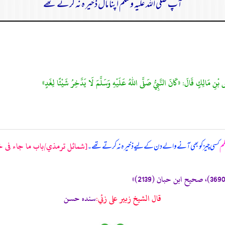
آپ صلی اللہ علیہ وسلم اپنا مال ذخیر ہ نہ کرتے تھے
بْنِ مَالِكٍ قَالَ: «كَانَ النَّبِيُّ صَلَّى اللهُ عَلَيْهِ وَسَلَّمَ لَا يَدَّخِرُ شَيْئًا لِغَدٍ»
[شمائل ترمذي/باب ما جاء فى خلق
لم
کسی چیز کو بھی آنے والے دن کے لیے ذخیرہ نہ کرتے تھے۔
قال الشيخ زبير على زئي:
سنده حسن