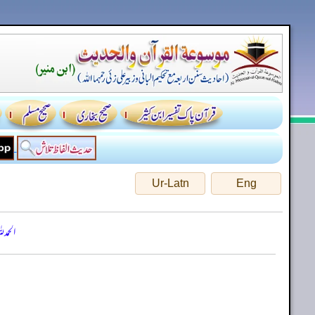
Ur-Latn
Eng
الحمد