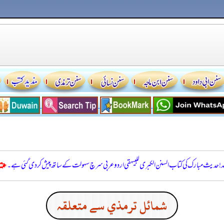
للہ! حدیث مبارک کی کتاب السنن الكبرى للبيهقي اردو عربی سرچ سہولت کے ساتھ پیش کر دی گئی ہے۔
شمائل ترمذي سے متعلقہ