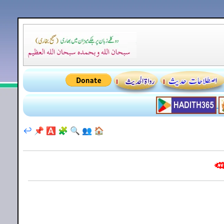
↩️
📌
🅰️
🧩
🔍
👥
🏠