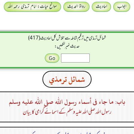
ابواب
احادیث
رواۃ الحدیث
سوانح حیات: امام ترمذی رحمہ اللہ
شمائل ترمذی میں ترقیم شاملہ سے تلاش کل احادیث (417)
حدیث نمبر لکھیں:
شمائل ترمذي
باب: ما جاء فى أسماء رسول الله صلى الله عليه وسلم
رسول اللہ صلی اللہ علیہ وسلم کے اسمائے گرامی کا بیان