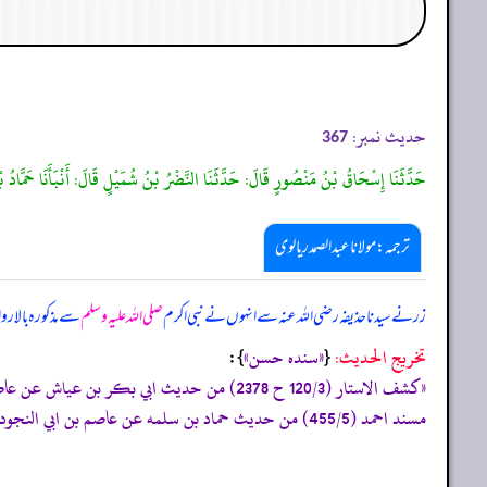
حدیث نمبر:
367
حَدَّثَنَا إِسْحَاقُ بْنُ مَنْصُورٍ قَالَ: حَدَّثَنَا النَّضْرُ بْنُ شُمَيْلٍ قَالَ: أَنْبَأَنَا حَمَّادُ
ترجمہ:مولانا عبدالصمد ریالوی
زر نے سیدنا حذیفہ رضی اللہ عنہ سے انہوں نے نبی اکرم
صلی اللہ علیہ وسلم
سے مذکورہ بالا 
تخریج الحدیث:
«‏‏‏‏سنده حسن»
{
‏‏‏‏ }:
«كشف الاستار (120/3 ح 2378) من حديث ابي بكر بن عياش عن عاصم بن ابي النجود القاري عن ابي وائل عن حذيفه به.
مسند احمد (455/5) من حديث حماد بن سلمه عن عاصم بن ابي النجود عن زر بن حبيش عن حذيفه به وصححه ابن حبان (2095)»