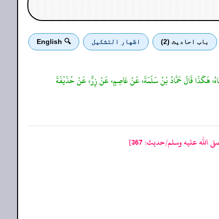
باب احادیث (2)
اظهار التشكيل
🔍 English
َعْنَاهُ، هَكَذَا قَالَ حَمَّادُ بْنُ سَلَمَةَ، عَنْ عَاصِمٍ، عَنْ زِرٍّ، عَنْ حُذَيْفَةَ
 الله عليه وسلم/حدیث: 367]