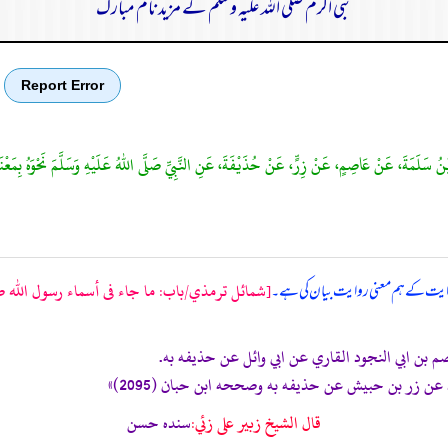
نبی اکرم صلی اللہ علیہ وسلم کے مزید نام مبارک
Report Error
 بْنُ سَلَمَةَ، عَنْ عَاصِمٍ، عَنْ زِرٍّ، عَنْ حُذَيْفَةَ، عَنِ النَّبِيِّ صَلَّى اللهُ عَلَيْهِ وَسَلَّمَ نَحْوَهُ بِم
[شمائل ترمذي/باب: ما جاء فى أسماء رسول الله صلى
روایت کے ہم معنی روایت بیان کی ہے۔
قال الشيخ زبير على زئي:
سنده حسن