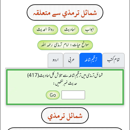
شمائل ترمذي سے متعلقہ
ابواب
احادیث
رواۃ الحدیث
سوانح حیات: امام ترمذی رحمہ اللہ
تمام کتب
ترقیم شاملہ
عربی
اردو
شمائل ترمذی میں ترقیم شاملہ سے تلاش کل احادیث (417)
حدیث نمبر لکھیں:
شمائل ترمذي