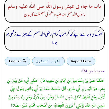
باب ما جاء فى عيش رسول الله صلى الله عليه وسلم
رسول اللہ صلی اللہ علیہ وسلم کی معیشت کا بیان
بھوک کی وجہ سے پتے کھا کر صحابہ کرام رضی اللہ عنہم کے جبڑے زخمی ہو
جانا
Report Error
اظهار التشكيل
🔍 English
حدیث نمبر:
374
حَدَّثَنَا عُمَرُ بْنُ إِسْمَاعِيلَ بْنِ مُجَالِدِ بْنِ سَعِيدٍ، قَالَ: حَدَّثَنِي أَبِي، عَنْ بَيَانِ بْنِ
بِشْرٍ، عَنْ قَيْسِ بْنِ أَبِي حَازِمٍ، قَالَ: سَمِعْتُ سَعْدَ بْنَ أَبِي وَقَّاصٍ يَقُولُ: «إِنِّي
لَأَوَّلُ رَجُلٍ أَهْرَاقَ دَمًا فِي سَبِيلِ اللَّهِ عَزَّ وَجَلَّ، وَإِنِّي لَأَوَّلُ رَجُلٍ رَمَى بِسَهْمٍ فِي
سَبِيلِ اللَّهِ، لَقَدْ رَأَيْتُنِي أَغْزُو فِي الْعِصَابَةِ مِنْ أَصْحَابِ مُحَمَّدٍ عَلَيْهِ الصَّلَاةُ