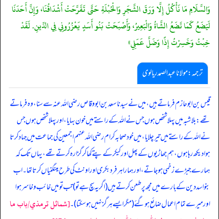
وَالسَّلَامِ مَا نَأْكُلُ إِلَّا وَرَقَ الشَّجَرِ وَالْحُبْلَةِ حَتَّى تَقَرَّحَتْ أَشْدَاقُنَا، وَإِنَّ أَحَدَنَا
لَيَضَعُ كَمَا تَضَعُ الشَّاةُ وَالْبَعِيرُ، وَأَصْبَحَتْ بَنُو أَسَدٍ يَعْزُرُونِي فِي الدِّينِ. لَقَدْ
خِبْتُ وَخَسِرْتُ إِذًا وَضَلَّ عَمَلِي»
ترجمہ:مولانا عبدالصمد ریالوی
قیس بن ابوحازم فرماتے ہیں، میں نے سیدنا سعد بن ابووقاص رضی اللہ عنہ سے سنا، وہ فرماتے
تھے: بلاشبہ میں پہلا شخص ہوں جس نے اللہ کے راستے میں خون بہایا، اور پہلا شخص ہوں جس
نے اللہ کے راستے میں تیر چلایا، میں خود صحابہ کرام رضی اللہ عنہم اجمعین کی جماعت میں جہاد کرتا
ہوا دیکھ رہا ہوں، ہم جھاڑیوں کے پھل اور کیکر کے پتے کھا کر گزارہ کرتے تھے، یہاں تک کہ
ہمارے جبڑے زخمی ہو جاتے، اور ہمارا ہر فرد بکری اور اونٹ کی طرح مینگنیاں کرتا تھا۔ اب
بنواسد دین کے بارے میں مجھ پر طعن کرتے ہیں (اگر یہ سچ ہے تو) تب تو میں خائب و خاسر ہوا
[شمائل ترمذي/باب ما
اور میرے تمام اعمال ضائع ہو گئے (مگر ایسے ہر گز نہیں ہو سکتا)۔