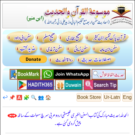
↩️
📌
🅰️
🧩
🔍
👥
🏠
Book Store
Ur-Latn
Eng
الحمدللہ! حدیث مبارک کی کتاب السنن الكبرى للبيهقي اردو عربی سرچ سہولت کے ساتھ
پیش کر دی گئی ہے۔