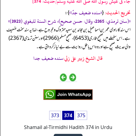
جاء فى عيش رسول الله صلى الله عليه وسلم/حدیث: 374]
تخریج الحدیث:
«‏‏‏‏سنده ضعيف جدًا»
{
‏‏‏‏ }:
«(سنن ترمذي: 2365، وقال: حسن صحيح)، شرح السنة للبغوي (3923)»
اس سند کا راوی عمر بن اسماعیل بن مجالد بن سعید متروک ومجروح ہے، لہٰذا یہ سند سخت ضعیف
ہے۔ اس سلسلے میں صحیح بخاری (6453)، صحیح مسلم (2966) اور سنن ترمذی (2367)
والی حدیث صحیح ہے اور وہ اس باطل روایت سے بے نیاز کر دیتی ہے۔
قال الشيخ زبير على زئي:
سنده ضعيف جدا
373
374
375
Shamail al-Tirmidhi Hadith 374 in Urdu