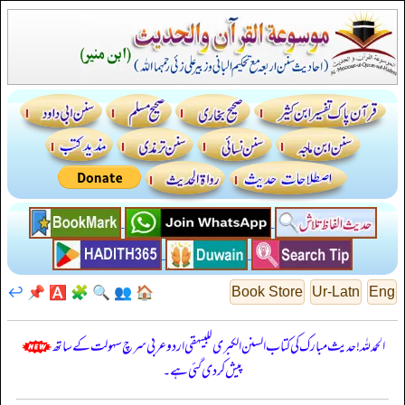
↩️
📌
🅰️
🧩
🔍
👥
🏠
Book Store
Ur-Latn
Eng
الحمدللہ! حدیث مبارک کی کتاب السنن الكبرى للبيهقي اردو عربی سرچ سہولت کے ساتھ
پیش کر دی گئی ہے۔