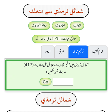
شمائل ترمذي سے متعلقہ
ابواب
احادیث
رواۃ الحدیث
سوانح حیات: امام ترمذی رحمہ اللہ
تمام کتب
ترقیم شاملہ
عربی
اردو
شمائل ترمذی میں ترقیم شاملہ سے تلاش کل احادیث (417)
حدیث نمبر لکھیں:
شمائل ترمذي