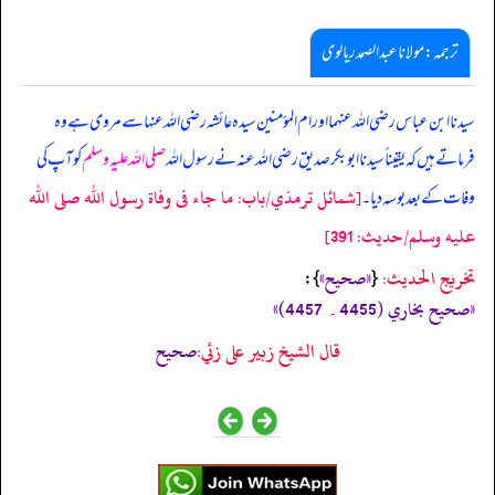
ترجمہ:مولانا عبدالصمد ریالوی
سیدنا ابن عباس رضی اللہ عنہما اور ام المؤمنین سیدہ عائشہ رضی اللہ عنہا سے مروی ہے وہ
فرماتے ہیں کہ یقیناً سیدنا ابوبکر صدیق رضی اللہ عنہ نے رسول اللہ
صلی اللہ علیہ وسلم
کو آپ کی
[شمائل ترمذي/باب: ما جاء فى وفاة رسول الله صلى الله
وفات کے بعد بوسہ دیا۔
عليه وسلم/حدیث: 391]
تخریج الحدیث:
«‏‏‏‏صحيح»
{
‏‏‏‏ }:
«صحيح بخاري (4455۔ 4457)»
قال الشيخ زبير على زئي:
صحيح