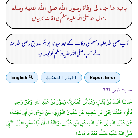
باب: ما جاء فى وفاة رسول الله صلى الله عليه وسلم
رسول اللہ صلی اللہ علیہ وسلم کی وفات کا بیان
آپ صلی اللہ علیہ وسلم کی وفات کے بعد سیدنا ابوبکر صدیق رضی اللہ عنہ
نے آپ صلی اللہ علیہ وسلم کو بوسہ دیا
Report Error
اظهار التشكيل
🔍 English
حدیث نمبر:
391
حَدَّثَنَا مُحَمَّدُ بْنُ بَشَّارٍ، وَعَبَّاسٌ الْعَنْبَرِيُّ، وَسَوَّارُ بْنُ عَبْدِ اللَّهِ، وَغَيْرُ وَاحِدٍ
قَالُوا: حَدَّثَنَا يَحْيَى بْنُ سَعِيدٍ، عَنْ سُفْيَانَ الثَّوْرِيِّ، عَنْ مُوسَى بْنِ أَبِي عَائِشَةَ،
عَنْ عُبَيْدِ اللَّهِ بْنِ عَبْدِ اللَّهِ، عَنِ ابْنِ عَبَّاسٍ، وَعَائِشَةَ، أَنَّ أَبَا بَكْرٍ، «قَبَّلَ النَّبِيَّ
صَلَّى اللهُ عَلَيْهِ وَسَلَّمَ بَعْدَ مَا مَاتَ»