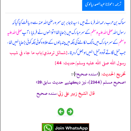
ترجمہ:مولانا عبدالصمد ریالوی
سماک بن حرب رحمہ اللہ فرماتے ہیں: سیدنا جابر بن سمرہ رضی اللہ عنہ سے دریافت کیا گیا کہ
رسول اللہ
صلی اللہ علیہ وسلم
کے سر مبارک میں بڑھاپا تھا؟ تو انہوں نے فرمایا: آپ
صلی اللہ علیہ
وسلم
کے سر مبارک میں مانگ نکالنے کی جگہ میں چند بالوں کے علاوہ کوئی جگہ کوئی بڑھاپا نہیں تھا،
[شمائل ترمذي/باب ما جاء في شيب
جب تیل لگاتے تو وہ تیل انہیں اوجھل کر دیتا۔
رسول الله صلى الله عليه وسلم/حدیث: 44]
تخریج الحدیث:
«سندہ صحیح»
}:
{
«‏‏‏‏صحيح مسلم (2344)، نيز ديكهئيے حديث سابق:39»
قال الشيخ زبير على زئي:
سنده صحيح