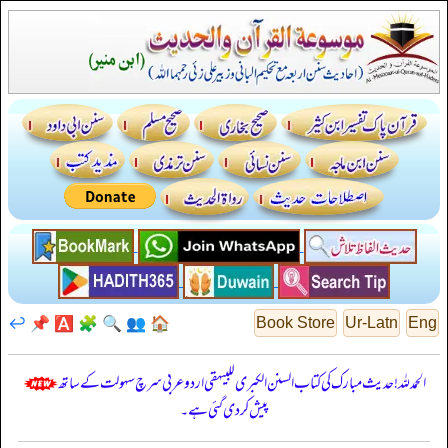
↩️
📌
🅰️
🧩
🔍
👥
🏠
Book Store
Ur-Latn
Eng
الحمدللہ! حدیث مبارک کی کتاب السنن الكبرى للبيهقي اردو عربی سرچ سہولت کے ساتھ
پیش کر دی گئی ہے۔