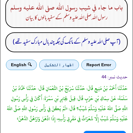
باب ما جاء في شيب رسول الله صلى الله عليه وسلم
رسول اللہ صلی اللہ علیہ وسلم کے سفید بالوں کا بیان
(آپ صلی اللہ علیہ وسلم کے مانگ کی جگہ چند بال مبارک سفید تھے)
Report Error
اظهار التشكيل
🔍 English
حدیث نمبر:
44
حَدَّثَنَا أَحْمَدُ بْنُ مَنِيعٍ قَالَ: حَدَّثَنَا سُرَيْجُ بْنُ النُّعْمَانِ قَالَ: حَدَّثَنَا حَمَّادُ بْنُ
سَلَمَةَ، عَنْ سِمَاكِ بْنِ حَرْبٍ قَالَ: قِيلَ لِجَابِرِ بْنِ سَمُرَةَ: أَكَانَ فِي رَأْسِ رَسُولِ
اللَّهِ صَلَّى اللهُ عَلَيْهِ وَسَلَّمَ شَيْبٌ؟ قَالَ: «لَمْ يَكُنْ فِي رَأْسِ رَسُولِ اللَّهِ صَلَّى اللهُ
عَلَيْهِ وَسَلَّمَ شَيْبٌ إِلَّا شَعَرَاتٌ فِي مَفْرِقِ رَأْسِهِ، إِذَا ادَّهَنَ وَارَاهُنَّ الدُّهْنُ»