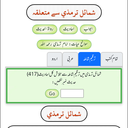
شمائل ترمذي سے متعلقہ
ابواب
احادیث
رواۃ الحدیث
سوانح حیات: امام ترمذی رحمہ اللہ
تمام کتب
ترقیم شاملہ
عربی
اردو
شمائل ترمذی میں ترقیم شاملہ سے تلاش کل احادیث (417)
حدیث نمبر لکھیں:
شمائل ترمذي