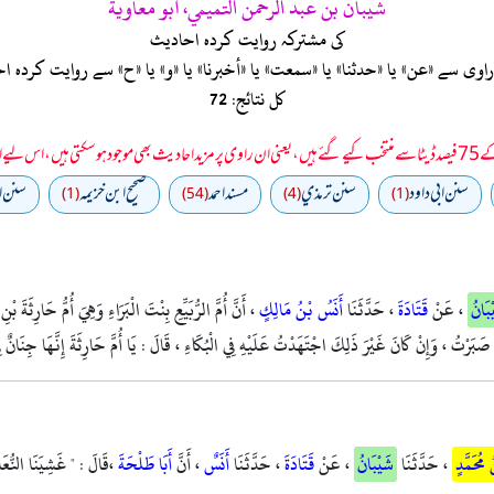
شيبان بن عبد الرحمن التميمي، أبو معاوية
کی مشترکہ روایت کردہ احادیث
ی سے «عن» یا «حدثنا» یا «سمعت» یا «أخبرنا» یا «و» یا «ح» سے روایت کرد
کل نتائج: 72
 سمجھا جائے۔
سنن ابي داود
سنن ترمذي
مسند احمد
صحيح ابن خزيمه
سنن ا
(1)
(54)
(4)
(1)
بَانُ
، عَنْ
قَتَادَةَ
، حَدَّثَنَا
أَنَسُ بْنُ مَالِكٍ
، أَنَّ أُمَّ الرُّبَيِّعِ بِنْتَ الْبَرَاءِ وَهِيَ أُمُّ حَارِثَةَ بْنِ
ِ صَبَرْتُ ، وَإِنْ كَانَ غَيْرَ ذَلِكَ اجْتَهَدْتُ عَلَيْهِ فِي الْبُكَاءِ ، قَالَ : يَا أُمَّ حَارِثَةَ إِنَّهَا جِنَانٌ 
مُحَمَّدٍ
، حَدَّثَنَا
شَيْبَانُ
، عَنْ
قَتَادَةَ
، حَدَّثَنَا
أَنَسٌ
، أَنَّ
أَبَا طَلْحَةَ
،قَالَ : " غَشِيَنَا النُّعَ