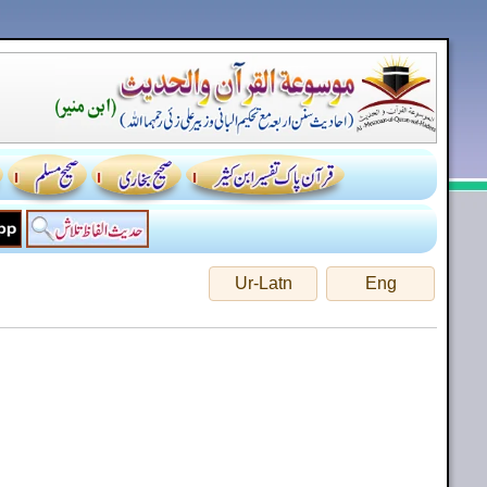
Ur-Latn
Eng