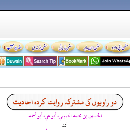
دو راویوں کی مشترکہ روایت کردہ احادیث
الحسين بن محمد التميمي، أبو علي، أبو أحمد
اور