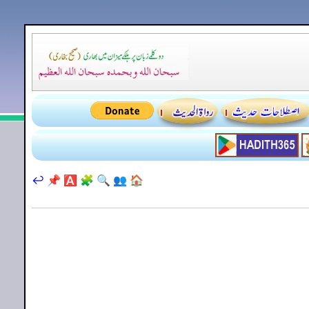
↩️
📌
🅰️
🧩
🔍
👥
🏠