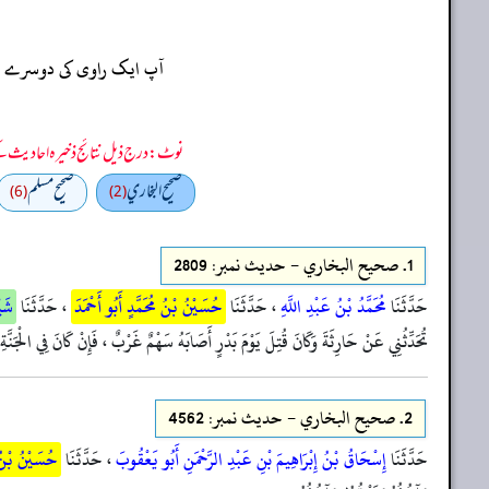
آپ ایک راوی کی دوسرے راو
نوٹ: درج ذیل نتائج ذخیرہ احادیث کے 75 فیصد ڈیٹا سے منتخب کیے گئے ہیں، یعنی ان راوی پر مزید احادیث بھی موجود ہو سکتی ہیں، اس لیے ان نتائج کو ابتدائی (اندازاً)
صحيح البخاري
صحيح مسلم
(6)
(2)
1.
صحيح البخاري - حدیث نمبر: 2809
حَدَّثَنَا
مُحَمَّدُ بْنُ عَبْدِ اللَّهِ
، حَدَّثَنَا
حُسَيْنُ بْنُ مُحَمَّدٍ أَبُو أَحْمَدَ
، حَدَّثَنَا
شَيْ
تُحَدِّثُنِي عَنْ حَارِثَةَ وَكَانَ قُتِلَ يَوْمَ بَدْرٍ أَصَابَهُ سَهْمٌ غَرْبٌ ، فَإِنْ كَانَ فِي الْجَنَّة
2.
صحيح البخاري - حدیث نمبر: 4562
حَدَّثَنَا
إِسْحَاقُ بْنُ إِبْرَاهِيمَ بْنِ عَبْدِ الرَّحْمَنِ أَبُو يَعْقُوبَ
، حَدَّثَنَا
حُسَيْنُ بْنُ 