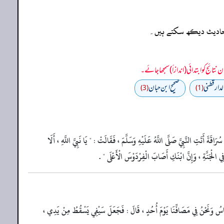
ہ احادیث دیکھ سکتے ہیں۔
لدارقطني
صحیح ابن حبان
(3)
(1)
 سُرَاقَةَ أَتَتِ النَّبِيَّ صَلَّى اللَّهُ عَلَيْهِ وَسَلَّمَ ، فَقَالَتْ : " يَا نَبِيَّ اللَّهِ ، أَلَا
فِي الْجَنَّةِ ، وَإِنَّ ابْنَكِ أَصَابَ الْفِرْدَوْسَ الْأَعْلَى " .
اسُ وَنَحْنُ فِي مَصَافِّنَا يَوْمَ أُحُدٍ ، قَالَ : فَجَعَلَ سَيْفِي يَسْقُطُ مِنْ يَدِي ،