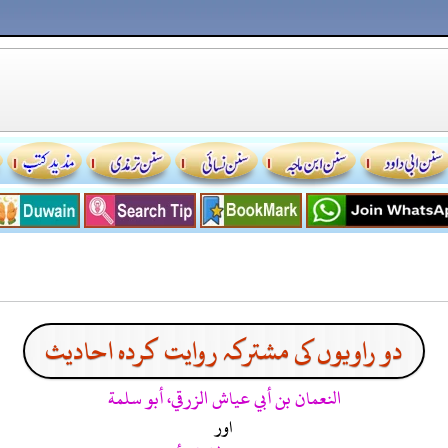
دو راویوں کی مشترکہ روایت کردہ احادیث
النعمان بن أبي عياش الزرقي، أبو سلمة
اور