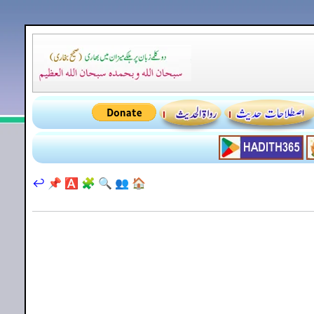
↩️
📌
🅰️
🧩
🔍
👥
🏠