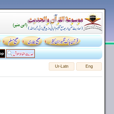
Ur-Latn
Eng