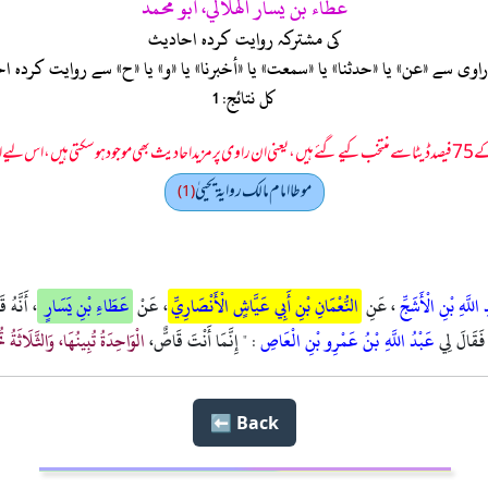
عطاء بن يسار الهلالي، أبو محمد
کی مشترکہ روایت کردہ احادیث
ی سے «عن» یا «حدثنا» یا «سمعت» یا «أخبرنا» یا «و» یا «ح» سے روایت کرد
کل نتائج: 1
 سمجھا جائے۔
موطا امام مالك رواية يحييٰ
(1)
اللَّهِ بْنِ الْأَشَجِّ
، عَنِ
النُّعْمَانِ بْنِ أَبِي عَيَّاشٍ الْأَنْصَارِيِّ
، عَنْ
عَطَاءِ بْنِ يَسَارٍ
، أَنَّهُ
، فَقَالَ لِي
عَبْدُ اللَّهِ بْنُ عَمْرِو بْنِ الْعَاصِ
: " إِنَّمَا أَنْتَ قَاصٌّ،
الْوَاحِدَةُ تُبِينُهَا، وَالثَّلَاثَةُ 
Back ⬅️