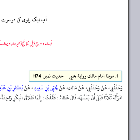
آپ ایک راوی کی دوسرے راو
نوٹ: درج ذیل نتائج ذخیرہ احادیث کے 75 فیصد ڈیٹا سے منتخب کیے گئے ہیں، یعنی ان راوی پر مزید احادیث بھی موجود ہو سکتی ہیں، اس لیے ان نتائج کو ابتدائی (اندازاً)
1.
موطا امام مالك رواية يحييٰ - حدیث نمبر: 1174
وَحَدَّثَنِي، عَنْ وَحَدَّثَنِي، عَنْ مَالِك، عَنْ
يَحْيَى بْنِ سَعِيدٍ
، عَنْ
بُكَيْرِ بْنِ عَبْدِ 
امْرَأَتَهُ ثَلَاثًا قَبْلَ أَنْ يَمَسَّهَا، قَالَ عَطَاءٌ : فَقُلْتُ : إِنَّمَا طَلَاقُ الْبِكْرِ وَاحِدَةٌ