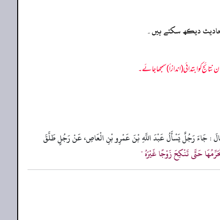
ہ احادیث دیکھ سکتے ہیں۔
 قَالَ : جَاءَ رَجُلٌ يَسْأَلُ عَبْدَ اللَّهِ بْنَ عَمْرِو بْنِ الْعَاصِ، عَنْ رَجُلٍ طَلَّقَ
تُحَرِّمُهَا حَتَّى تَنْكِحَ زَوْجًا غَيْرَهُ "