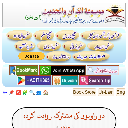
↩️
📌
🅰️
🧩
🔍
👥
🏠
Book Store
Ur-Latn
Eng
دو راویوں کی مشترکہ روایت کردہ
احادیث