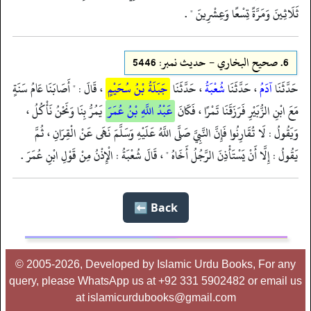
ثَلَاثِينَ وَمَرَّةً تِسْعًا وَعِشْرِينَ " .
6.
صحيح البخاري - حدیث نمبر: 5446
حَدَّثَنَا
آدَمُ
، حَدَّثَنَا
شُعْبَةُ
، حَدَّثَنَا
جَبَلَةُ بْنُ سُحَيْمٍ
، قَالَ : " أَصَابَنَا عَامُ سَنَةٍ
مَعَ ابْنِ الزُّبَيْرِ فَرَزَقَنَا تَمْرًا ، فَكَانَ
عَبْدُ اللَّهِ بْنُ عُمَرَ
يَمُرُّ بِنَا وَنَحْنُ نَأْكُلُ ،
وَيَقُولُ : لَا تُقَارِنُوا فَإِنَّ النَّبِيَّ صَلَّى اللَّهُ عَلَيْهِ وَسَلَّمَ نَهَى عَنْ الْقِرَانِ ، ثُمَّ
يَقُولُ : إِلَّا أَنْ يَسْتَأْذِنَ الرَّجُلُ أَخَاهُ " ، قَالَ شُعْبَةُ : الْإِذْنُ مِنْ قَوْلِ ابْنِ عُمَرَ .
Back ⬅️
© 2005-2026, Developed by Islamic Urdu Books, For any
query, please WhatsApp us at +92 331 5902482 or email us
at islamicurdubooks@gmail.com