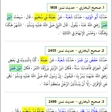
1.
صحيح البخاري - حدیث نمبر: 1908
حَدَّثَنَا
أَبُو الْوَلِيدِ
، حَدَّثَنَا
شُعْبَةُ
، عَنْ
جَبَلَةَ بْنِ سُحَيْمٍ
، قَالَ : سَمِعْتُ
ابْنَ
عُمَرَ
رَضِيَ اللَّهُ عَنْهُ ، يَقُولُ : قَالَ النَّبِيُّ صَلَّى اللَّهُ عَلَيْهِ وَسَلَّمَ : " الشَّهْرُ هَكَذَا
وَهَكَذَا ، وَخَنَسَ الْإِبْهَامَ فِي الثَّالِثَةِ " .
2.
صحيح البخاري - حدیث نمبر: 2455
حَدَّثَنَا
حَفْصُ بْنُ عُمَرَ
، حَدَّثَنَا
شُعْبَةُ
، عَنْ
جَبَلَةَ
، كُنَّا بِالْمَدِينَةِ فِي بَعْضِ
أَهْلِ الْعِرَاقِ فَأَصَابَنَا سَنَةٌ ، فَكَانَ ابْنُ الزُّبَيْرِ يَرْزُقُنَا التَّمْرَ ، فَكَانَ
ابْنُ عُمَرَ
رَضِيَ اللَّهُ عَنْهُمَا يَمُرُّ بِنَا ، فَيَقُولُ : إِنَّ رَسُولَ اللَّهِ صَلَّى اللَّهُ عَلَيْهِ وَسَلَّمَ " نَهَى
عَنِ الْإِقْرَانِ ، إِلَّا أَنْ يَسْتَأْذِنَ الرَّجُلُ مِنْكُمْ أَخَاهُ " .
3.
صحيح البخاري - حدیث نمبر: 2489
حَدَّثَنَا
خَلَّادُ بْنُ يَحْيَى
، حَدَّثَنَا
سُفْيَانُ
، حَدَّثَنَا
جَبَلَةُ بْنُ سُحَيْمٍ
، قَالَ :