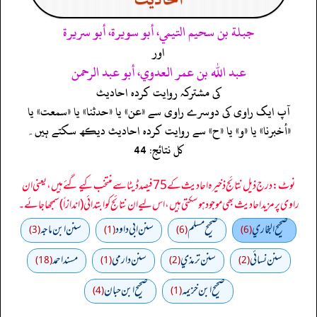
جبلة بن سحيم التيمي، أبو سويرة، أبو سريرة
اور
عبد الله بن عمر العدوي، أبو عبد الرحمن
کی مشترکہ روایت کردہ احادیث
آپ ایک راوی کی دوسرے راوی سے «عن» یا «حدثنا» یا «سمعت» یا
«أخبرنا» یا «و» یا «ح» سے روایت کردہ احادیث دیکھ سکتے ہیں۔
کل نتائج: 44
نوٹ: درج ذیل نتائج ذخیرہ احادیث کے 75 فیصد ڈیٹا سے منتخب کیے گئے ہیں، یعنی ان
راوی پر مزید احادیث بھی موجود ہو سکتی ہیں، اس لیے ان نتائج کو ابتدائی (اندازاً) سمجھا جائے۔
صحيح البخاري
صحيح مسلم
سنن ابي داود
سنن ابن ماجه
(3)
(1)
(6)
(6)
سنن نسائي
سنن ترمذي
سنن دارمي
مسند احمد
(18)
(1)
(2)
(2)
صحيح ابن خزيمه
صحیح ابن حبان
(4)
(1)