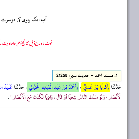
آپ ایک راوی کی دوسرے راو
نوٹ: درج ذیل نتائج ذخیرہ احادیث کے 75 فیصد ڈیٹا سے منتخب کیے گئے ہیں، یعنی ان راوی پر مزید احادیث بھی موجود ہو سکتی ہیں، اس لیے ان نتائج کو ابتدائی (اندازاً)
1.
مسند احمد - حدیث نمبر: 21258
حَدَّثَنَا
زَكَرِيَّا بْنُ عَدِيٍّ
،
وأَحْمَدُ بْنُ عَبْدِ الْمَلِكِ الْحَرَّانِي
، حَدَّثَنَا
عُبَيْدُ ال
الْأَنْصَارِ ، وَلَوْ سَلَكَ النَّاسُ شِعْبًا أَوْ قَالَ : وَادِيًا لَكُنْتُ مَعَ الْأَنْصَارِ "
.