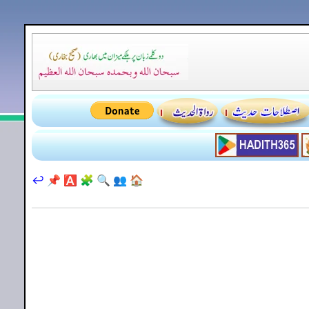
↩️
📌
🅰️
🧩
🔍
👥
🏠