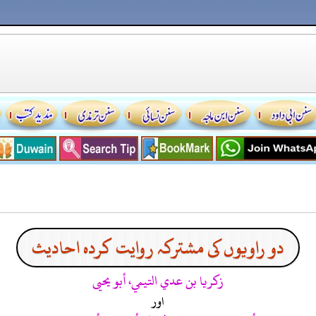
دو راویوں کی مشترکہ روایت کردہ احادیث
زكريا بن عدي التيمي، أبو يحيى
اور