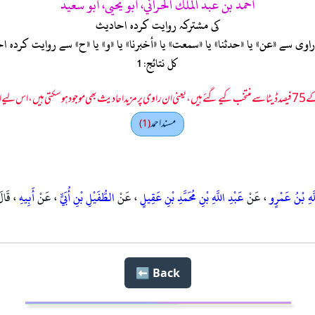
أحمد بن عبد الملك الحراني، أبو يحيى، أبو سعيد
کی مشترکہ روایت کردہ احادیث
ی سے «عن» یا «حدثنا» یا «سمعت» یا «أخبرنا» یا «و» یا «ح» سے روایت کرد
کل نتائج: 1
 سمجھا جائے۔
مسند احمد
(1)
لَّهِ بْنُ عَمْرٍو
، عَنْ
عَبْدِ اللَّهِ بْنِ مُحَمَّدِ بْنِ عَقِيلٍ
، عَنْ
الطُّفَيْلِ بْنِ أُبَيٍّ
، عَنْ
أَبِيهِ
، قَالَ
Back ⬅️