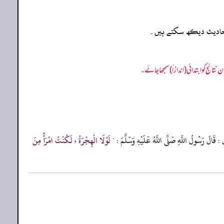
ہ احادیث دیکھ سکتے ہیں۔
 : قَالَ رَسُولُ اللَّهِ صَلَّى اللَّهُ عَلَيْهِ وَسَلَّمَ :
" لَوْلَا الْهِجْرَةُ ، لَكُنْتُ امْرَأً مِنَ