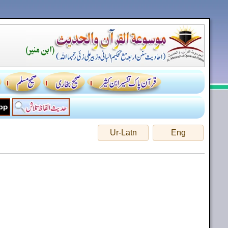
Ur-Latn
Eng