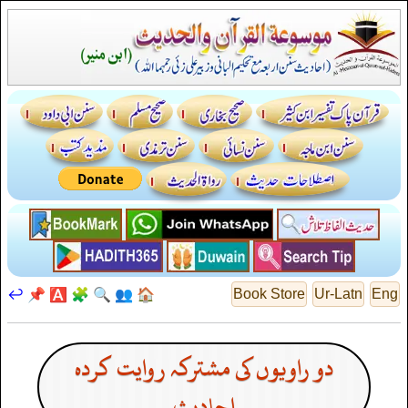
↩️
📌
🅰️
🧩
🔍
👥
🏠
Book Store
Ur-Latn
Eng
دو راویوں کی مشترکہ روایت کردہ
احادیث