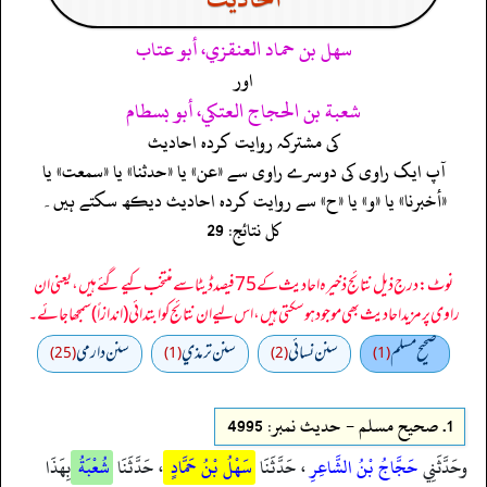
سهل بن حماد العنقزي، أبو عتاب
اور
شعبة بن الحجاج العتكي، أبو بسطام
کی مشترکہ روایت کردہ احادیث
آپ ایک راوی کی دوسرے راوی سے «عن» یا «حدثنا» یا «سمعت» یا
«أخبرنا» یا «و» یا «ح» سے روایت کردہ احادیث دیکھ سکتے ہیں۔
کل نتائج: 29
نوٹ: درج ذیل نتائج ذخیرہ احادیث کے 75 فیصد ڈیٹا سے منتخب کیے گئے ہیں، یعنی ان
راوی پر مزید احادیث بھی موجود ہو سکتی ہیں، اس لیے ان نتائج کو ابتدائی (اندازاً) سمجھا جائے۔
صحيح مسلم
سنن نسائي
سنن ترمذي
سنن دارمي
(25)
(1)
(2)
(1)
1.
صحيح مسلم - حدیث نمبر: 4995
وحَدَّثَنِي
حَجَّاجُ بْنُ الشَّاعِرِ
، حَدَّثَنَا
سَهْلُ بْنُ حَمَّادٍ
، حَدَّثَنَا
شُعْبَةُ
بِهَذَا