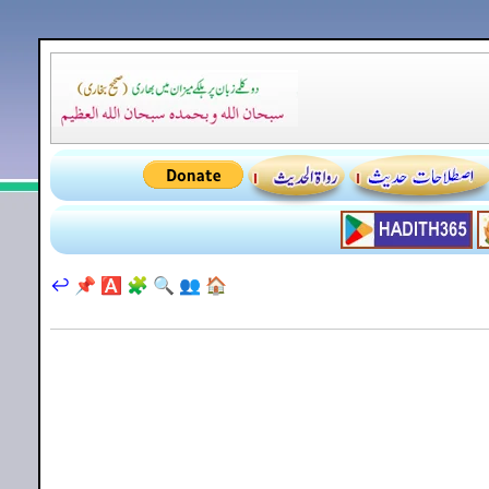
↩️
📌
🅰️
🧩
🔍
👥
🏠