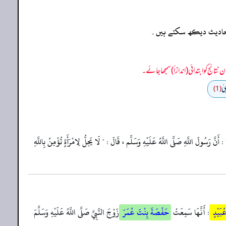
ہ احادیث دیکھ سکتے ہیں۔
يٰ
(1)
 : أَنَّ رَسُولَ اللَّهِ صَلَّى اللَّهُ عَلَيْهِ وَسَلَّم ، قَالَ : " لَا يَحِلُّ لِامْرَأَةٍ تُؤْمِنُ بِاللَّهِ
عُبَيْدٍ
: أَنَّهَا سَمِعَتْ
حَفْصَةَ بِنْتَ عُمَرَ
زَوْجَ النَّبِيِّ صَلَّى اللَّهُ عَلَيْهِ وَسَلَّمَ