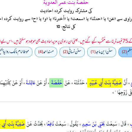
حفصة بنت عمر العدوية
کی مشترکہ روایت کردہ احادیث
ی سے «عن» یا «حدثنا» یا «سمعت» یا «أخبرنا» یا «و» یا «ح» سے روایت کرد
کل نتائج: 10
 سمجھا جائے۔
سلم
سنن ابن ماجه
سنن نسائي
مسند احمد
موطا امام مالك رواية يحي
(4)
(2)
(1)
(2)
عٍ
، أَنَّ
صَفِيَّةَ بِنْتَ أَبِي عُبَيْدٍ
، حَدَّثَتْهُ ، عَنْ
حَفْصَةَ
، أَوْ عَنْ
عَائِشَةَ
، أَوْ عَنْ كِلْتَيْهِمَا
عَلَى زَوْجِهَا " ،
بِ
، قَالَ : سَمِعْتُ
يَحْيَى بْنَ سَعِيدٍ
، يَقُولُ : سَمِعْتُ
نَافِعًا
، يُحَدِّثُ عَنْ
صَفِيَّةَ بِنْتِ أَبِي 