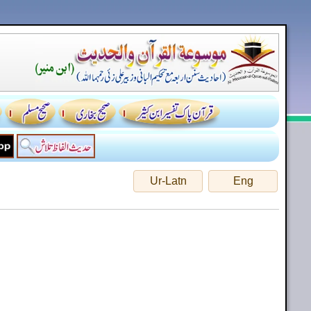
Ur-Latn
Eng