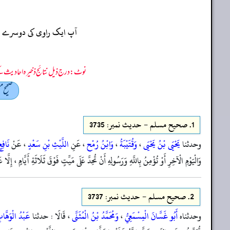
آپ ایک راوی کی دوسرے راو
نوٹ: درج ذیل نتائج ذخیرہ احادیث کے 75 فیصد ڈیٹا سے منتخب کیے گئے ہیں، یعنی ان راوی پر مزید احادیث بھی موجود ہو سکتی ہیں، اس لیے ان نتائج کو ابتدائی (اندازاً)
صحيح م
1.
صحيح مسلم - حدیث نمبر: 3735
وحدثنا
يَحْيَى بْنُ يَحْيَى
،
وَقُتَيْبَةُ
،
وَابْنُ رُمْح
، عَنِ
اللَّيْثِ بْنِ سَعْدٍ
، عَنْ
نَافِ
وَالْيَوْمِ الْآخِرِ أَوْ تُؤْمِنُ بِاللَّهِ وَرَسُولِهِ أَنْ تُحِدَّ عَلَى مَيِّتٍ فَوْقَ ثَلَاثَةِ أَيَّامٍ ، إِلَّا 
2.
صحيح مسلم - حدیث نمبر: 3737
وحدثناه
أَبُو غَسَّانَ الْمِسْمَعِيُّ
،
وَمُحَمَّدُ بْنُ الْمُثَنَّى
، قَالَا : حدثنا
عَبْدُ الْوَهَّا