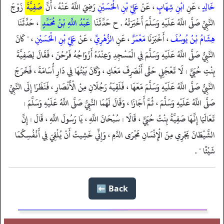
خَالِدٍ
، عَنِ
ابْنِ شِهَابٍ
، عَنْ
عَلِيِّ بْنِ الْحُسَيْنِ
رَضِيَ اللَّهُ عَنْهُ ، أَنَّ
صَفِيَّةَ
زَوْجَ
النَّبِيِّ صَلَّى اللَّهُ عَلَيْهِ وَسَلَّمَ أَخْبَرَتْهُ . ح حَدَّثَنَا
عَبْدُ اللَّهِ بْنُ مُحَمَّدٍ
، حَدَّثَنَا
هِشَامُ بْنُ يُوسُفَ
، أَخْبَرَنَا
مَعْمَرٌ
، عَنِ
الزُّهْرِيِّ
، عَنْ
عَلِيِّ بْنِ الْحُسَيْنِ
، " كَانَ
النَّبِيُّ صَلَّى اللَّهُ عَلَيْهِ وَسَلَّمَ فِي الْمَسْجِدِ وَعِنْدَهُ أَزْوَاجُهُ فَرُحْنَ ، فَقَالَ لِصَفِيَّةَ
بِنْتِ حُيَيٍّ : لَا تَعْجَلِي حَتَّى أَنْصَرِفَ مَعَكِ ، وَكَانَ بَيْتُهَا فِي دَارِ أُسَامَةَ ، فَخَرَجَ
النَّبِيُّ صَلَّى اللَّهُ عَلَيْهِ وَسَلَّمَ مَعَهَا ، فَلَقِيَهُ رَجُلَانِ مِنْ الْأَنْصَارِ ، فَنَظَرَا إِلَى النَّبِيِّ
صَلَّى اللَّهُ عَلَيْهِ وَسَلَّمَ ، ثُمَّ أَجَازَا ، وَقَالَ لَهُمَا النَّبِيُّ صَلَّى اللَّهُ عَلَيْهِ وَسَلَّمَ :
تَعَالَيَا إِنَّهَا صَفِيَّةُ بِنْتُ حُيَيٍّ ، قَالَا : سُبْحَانَ اللَّهِ ، يَا رَسُولَ اللَّهِ ، قَالَ : إِنَّ
الشَّيْطَانَ يَجْرِي مِنَ الْإِنْسَانِ مَجْرَى الدَّمِ ، وَإِنِّي خَشِيتُ أَنْ يُلْقِيَ فِي أَنْفُسِكُمَا
شَيْئًا " .
Back ⬅️