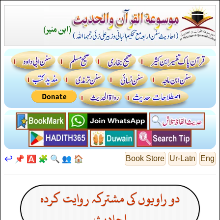
↩️
📌
🅰️
🧩
🔍
👥
🏠
Book Store
Ur-Latn
Eng
دو راویوں کی مشترکہ روایت کردہ
احادیث