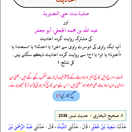
صفية بنت حيي النضيرية
اور
عبد الله بن محمد الجعفي، أبو جعفر
کی مشترکہ روایت کردہ احادیث
آپ ایک راوی کی دوسرے راوی سے «عن» یا «حدثنا» یا «سمعت» یا
«أخبرنا» یا «و» یا «ح» سے روایت کردہ احادیث دیکھ سکتے ہیں۔
کل نتائج: 1
نوٹ: درج ذیل نتائج ذخیرہ احادیث کے 75 فیصد ڈیٹا سے منتخب کیے گئے ہیں، یعنی ان
راوی پر مزید احادیث بھی موجود ہو سکتی ہیں، اس لیے ان نتائج کو ابتدائی (اندازاً) سمجھا جائے۔
صحيح البخاري
(1)
1.
صحيح البخاري - حدیث نمبر: 2038
حَدَّثَنَا
سَعِيدُ بْنُ عُفَيْرٍ
، قَالَ : حَدَّثَنِي
اللَّيْثُ
، قَالَ : حَدَّثَنِي
عَبْدُ الرَّحْمَنِ بْنُ