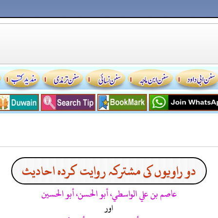
دو راویوں کی مشترکہ روایت کردہ احادیث
عاصم بن علي الواسطي، أبو الحسن، أبو الحسين
اور