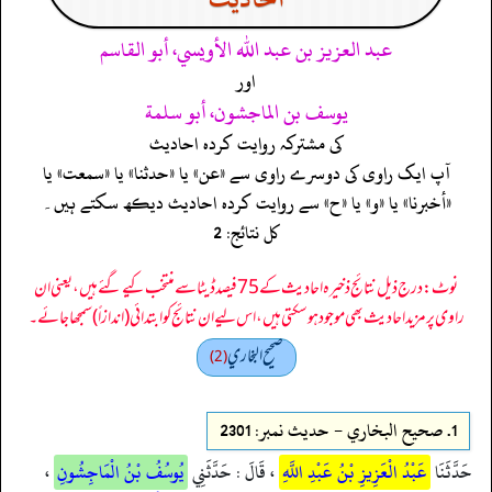
عبد العزيز بن عبد الله الأويسي، أبو القاسم
اور
يوسف بن الماجشون، أبو سلمة
کی مشترکہ روایت کردہ احادیث
آپ ایک راوی کی دوسرے راوی سے «عن» یا «حدثنا» یا «سمعت» یا
«أخبرنا» یا «و» یا «ح» سے روایت کردہ احادیث دیکھ سکتے ہیں۔
کل نتائج: 2
نوٹ: درج ذیل نتائج ذخیرہ احادیث کے 75 فیصد ڈیٹا سے منتخب کیے گئے ہیں، یعنی ان
راوی پر مزید احادیث بھی موجود ہو سکتی ہیں، اس لیے ان نتائج کو ابتدائی (اندازاً) سمجھا جائے۔
صحيح البخاري
(2)
1.
صحيح البخاري - حدیث نمبر: 2301
حَدَّثَنَا
عَبْدُ الْعَزِيزِ بْنُ عَبْدِ اللَّهِ
، قَالَ : حَدَّثَنِي
يُوسُفُ بْنُ الْمَاجِشُونِ
،