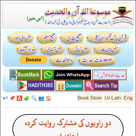
↩️
📌
🅰️
🧩
🔍
👥
🏠
Book Store
Ur-Latn
Eng
دو راویوں کی مشترکہ روایت کردہ
احادیث