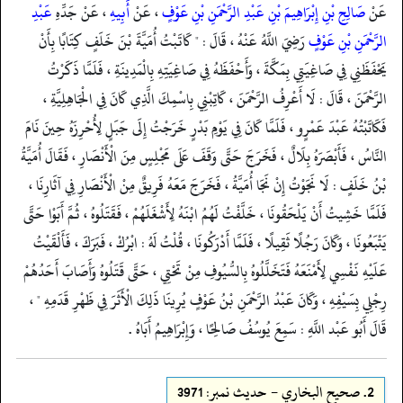
عَنْ
صَالِحِ بْنِ إِبْرَاهِيمَ بْنِ عَبْدِ الرَّحْمَنِ بْنِ عَوْفٍ
، عَنْ
أَبِيهِ
، عَنْ جَدِّهِ
عَبْدِ
الرَّحْمَنِ بْنِ عَوْفٍ
رَضِيَ اللَّهُ عَنْهُ ، قَالَ : " كَاتَبْتُ أُمَيَّةَ بْنَ خَلَفٍ كِتَابًا بِأَنْ
يَحْفَظَنِي فِي صَاغِيَتِي بِمَكَّةَ ، وَأَحْفَظَهُ فِي صَاغِيَتِهِ بِالْمَدِينَةِ ، فَلَمَّا ذَكَرْتُ
الرَّحْمَنَ ، قَالَ : لَا أَعْرِفُ الرَّحْمَنَ ، كَاتِبْنِي بِاسْمِكَ الَّذِي كَانَ فِي الْجَاهِلِيَّةِ ،
فَكَاتَبْتُهُ عَبْدَ عَمْرٍو ، فَلَمَّا كَانَ فِي يَوْمِ بَدْرٍ خَرَجْتُ إِلَى جَبَلٍ لِأُحْرِزَهُ حِينَ نَامَ
النَّاسُ ، فَأَبْصَرَهُ بِلَالٌ ، فَخَرَجَ حَتَّى وَقَفَ عَلَى مَجْلِسٍ مِنَ الْأَنْصَارِ ، فَقَالَ أُمَيَّةُ
بْنُ خَلَفٍ : لَا نَجَوْتُ إِنْ نَجَا أُمَيَّةُ ، فَخَرَجَ مَعَهُ فَرِيقٌ مِنْ الْأَنْصَارِ فِي آثَارِنَا ،
فَلَمَّا خَشِيتُ أَنْ يَلْحَقُونَا ، خَلَّفْتُ لَهُمُ ابْنَهُ لِأَشْغَلَهُمْ ، فَقَتَلُوهُ ، ثُمَّ أَبَوْا حَتَّى
يَتْبَعُونَا ، وَكَانَ رَجُلًا ثَقِيلًا ، فَلَمَّا أَدْرَكُونَا ، قُلْتُ لَهُ : ابْرُكْ ، فَبَرَكَ ، فَأَلْقَيْتُ
عَلَيْهِ نَفْسِي لِأَمْنَعَهُ فَتَخَلَّلُوهُ بِالسُّيُوفِ مِنْ تَحْتِي ، حَتَّى قَتَلُوهُ وَأَصَابَ أَحَدُهُمْ
رِجْلِي بِسَيْفِهِ ، وَكَانَ عَبْدُ الرَّحْمَنِ بْنُ عَوْفٍ يُرِينَا ذَلِكَ الْأَثَرَ فِي ظَهْرِ قَدَمِهِ " ،
قَالَ أَبُو عَبْد اللَّهِ : سَمِعَ يُوسُفُ صَالِحًا ، وَإِبْرَاهِيمُ أَبَاهُ .
2.
صحيح البخاري - حدیث نمبر: 3971