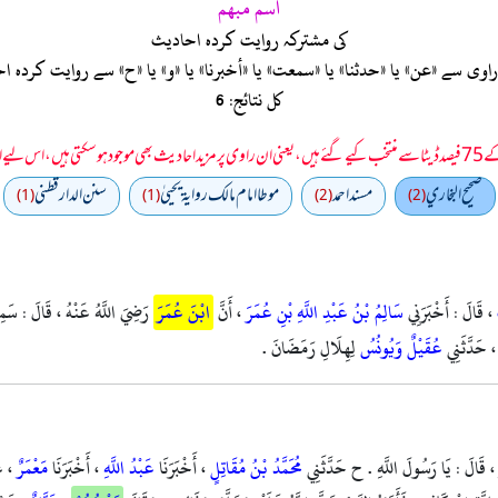
اسم مبهم
کی مشترکہ روایت کردہ احادیث
ی سے «عن» یا «حدثنا» یا «سمعت» یا «أخبرنا» یا «و» یا «ح» سے روایت کرد
کل نتائج: 6
 سمجھا جائے۔
صحيح البخاري
مسند احمد
موطا امام مالك رواية يحييٰ
سنن الدارقطني
(1)
(1)
(2)
(2)
، قَالَ : أَخْبَرَنِي
سَالِمُ بْنُ عَبْدِ اللَّهِ بْنِ عُمَرَ
، أَنَّ
ابْنَ عُمَرَ
رَضِيَ اللَّهُ عَنْهُ ، قَالَ : سَمِعْ
 حَدَّثَنِي
عُقَيْلٌ
وَيُونُسُ
لِهِلَالِ رَمَضَانَ .
 ، قَالَ : يَا رَسُولَ اللَّهِ . ح حَدَّثَنِي
مُحَمَّدُ بْنُ مُقَاتِلٍ
، أَخْبَرَنَا
عَبْدُ اللَّهِ
، أَخْبَرَنَا
مَعْمَرٌ
، ع