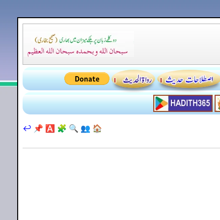
↩️
📌
🅰️
🧩
🔍
👥
🏠