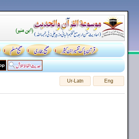
Ur-Latn
Eng