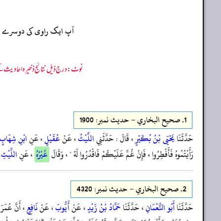
آپ ایک راوی کی دوسرے راو
نوٹ: درج ذیل نتائج ذخیرہ احادیث کے 75 فیصد ڈیٹا سے منتخب کیے گئے ہیں، یعنی ان راوی پر مزید احادیث بھی موجود ہو سکتی ہیں، اس لیے ان نتائج کو ابتدائی (اندازاً)
1.
صحيح البخاري - حدیث نمبر: 1900
حَدَّثَنَا
يَحْيَى بْنُ بُكَيْرٍ
، قَالَ : حَدَّثَنِي
اللَّيْثُ
، عَنْ
عُقَيْلٍ
، عَنِ
ابْنِ شِهَابٍ
رَأَيْتُمُوهُ فَأَفْطِرُوا ، فَإِنْ غُمَّ عَلَيْكُمْ فَاقْدُرُوا لَهُ " ، وَقَالَ
غَيْرُهُ
، عَنِ
اللَّيْثِ
،
2.
صحيح البخاري - حدیث نمبر: 4320
حَدَّثَنَا
أَبُو النُّعْمَانِ
، حَدَّثَنَا
حَمَّادُ بْنُ زَيْدٍ
، عَنْ
أَيُّوبَ
، عَنْ
نَافِعٍ
، أَنَّ عُمَرَ