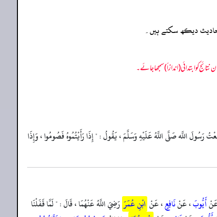
ہ احادیث دیکھ سکتے ہیں۔
تُ رَسُولَ اللَّه صَلَّى اللَّهُ عَلَيْهِ وَسَلَّمَ ، يَقُولُ : " إِذَا رَأَيْتُمُوهُ فَصُومُوا ، وَإِذَا
َنْ
أَيُّوبَ
، عَنْ
نَافِعٍ
، عَنْ
ابْنِ عُمَرَ
رَضِيَ اللَّهُ عَنْهُمَا ، قَالَ : " لَمَّا قَفَلْنَا