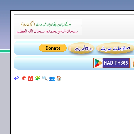
↩️
📌
🅰️
🧩
🔍
👥
🏠