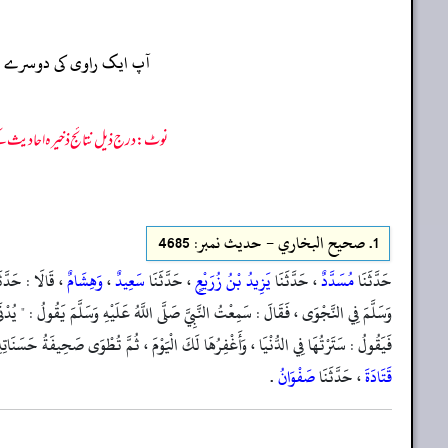
آپ ایک راوی کی دوسرے راو
نوٹ: درج ذیل نتائج ذخیرہ احادیث کے 75 فیصد ڈیٹا سے منتخب کیے گئے ہیں، یعنی ان راوی پر مزید احادیث بھی موجود ہو سکتی ہیں، اس لیے ان نتائج کو ابتدائی (اندازاً)
1.
صحيح البخاري - حدیث نمبر: 4685
حَدَّثَنَا
مُسَدَّدٌ
، حَدَّثَنَا
يَزِيدُ بْنُ زُرَيْعٍ
، حَدَّثَنَا
سَعِيدٌ
،
وَهِشَامٌ
، قَالَا : حَدَّث
وَسَلَّمَ فِي النَّجْوَى ، فَقَالَ : سَمِعْتُ النَّبِيَّ صَلَّى اللَّهُ عَلَيْهِ وَسَلَّمَ يَقُولُ : " يُد
فَيَقُولُ : سَتَرْتُهَا فِي الدُّنْيَا ، وَأَغْفِرُهَا لَكَ الْيَوْمَ ، ثُمَّ تُطْوَى صَحِيفَةُ حَسَنَاتِهِ ، 
قَتَادَةَ
، حَدَّثَنَا
صَفْوَانُ
.