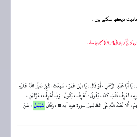
ہ احادیث دیکھ سکتے ہیں۔
أَبَا عَبْدِ الرَّحْمَنِ ، أَوْ قَالَ : يَا ابْنَ عُمَرَ ، سَمِعْتَ النَّبِيَّ صَلَّى اللَّهُ عَلَيْهِ
ذُنُوبِهِ ، تَعْرِفُ ذَنْبَ كَذَا ، يَقُولُ : أَعْرِفُ ، يَقُولُ : رَبِّ أَعْرِفُ ، مَرَّتَيْنِ ،
، أَلا لَعْنَةُ اللَّهِ عَلَى الظَّالِمِينَ سورة هود آية 18 ، وَقَالَ
شَيْبَانُ
: عَنْ