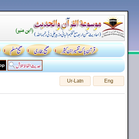
Ur-Latn
Eng