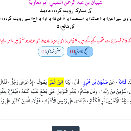
شيبان بن عبد الرحمن التميمي، أبو معاوية
کی مشترکہ روایت کردہ احادیث
ی سے «عن» یا «حدثنا» یا «سمعت» یا «أخبرنا» یا «و» یا «ح» سے روایت کرد
کل نتائج: 2
 سمجھا جائے۔
صحيح البخاري
سنن ترمذي
(1)
(1)
َنَا
قَتَادَةُ
، عَنْ
صَفْوَانَ بْنِ مُحْرِزٍ
، قَالَ : بَيْنَا
ابْنُ عُمَرَ
يَطُوفُ ، إِذْ عَرَضَ رَجُلٌ ، فَقَالَ : يَا 
ْنَى الْمُؤْمِنُ مِنْ رَبِّهِ " ، وَقَالَ هِشَامٌ : يَدْنُو الْمُؤْمِنُ حَتَّى يَضَعَ عَلَيْهِ كَنَفَهُ ، فَيُقَرِّرُهُ بِ
وَأَمَّا الْآخَرُونَ أَوِ الْكُفَّارُ ، فَيُنَادَى عَلَى رُءُوسِ الْأَشْهَادِ ، هَؤُلَاءِ الَّذِينَ كَذَبُوا عَلَى رَبِّهِمْ 