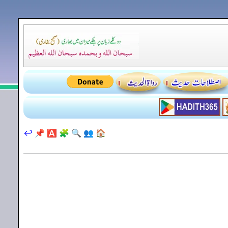
↩️
📌
🅰️
🧩
🔍
👥
🏠