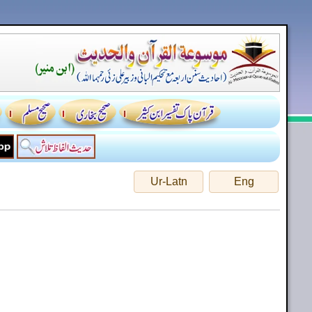
Ur-Latn
Eng