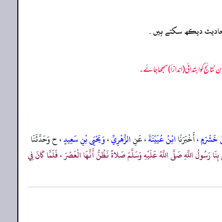
ہ احادیث دیکھ سکتے ہیں۔
ْنُ خَشْرَمٍ
، أَخْبَرَنَا
ابْنُ عُيَيْنَةَ
، عَنِ
الزُّهْرِيِّ
،
وَيَحْيَى بْنِ سَعِيدٍ
، ح وَحَدَّثَنَا
 بِنَا رَسُولُ اللَّهِ صَلَّى اللَّهُ عَلَيْهِ وَسَلَّمَ صَلاةً نَظُنُّ أَنَّهَا الْعَصْرَ ، فَلَمَّا كَانَ فِي