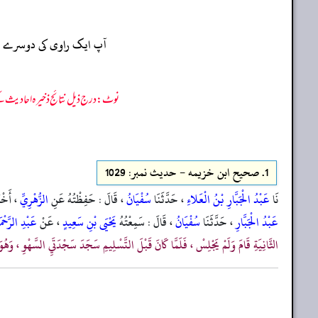
آپ ایک راوی کی دوسرے راو
نوٹ: درج ذیل نتائج ذخیرہ احادیث کے 75 فیصد ڈیٹا سے منتخب کیے گئے ہیں، یعنی ان راوی پر مزید احادیث بھی موجود ہو سکتی ہیں، اس لیے ان نتائج کو ابتدائی (اندازاً)
1.
صحيح ابن خزيمه - حدیث نمبر: 1029
نَا
عَبْدُ الْجَبَّارِ بْنُ الْعَلاءِ
، حَدَّثَنَا
سُفْيَانُ
، قَالَ : حَفِظْتُهُ عَنِ
الزُّهْرِيِّ
، أَخْب
عَبْدُ الْجَبَّارِ
، حَدَّثَنَا
سُفْيَانُ
، قَالَ : سَمِعْتُهُ
يَحْيَى بْنِ سَعِيدٍ
، عَنْ
عَبْدِ الرَّحْ
الثَّانِيَةِ قَامَ وَلَمْ يَجْلِسْ ، فَلَمَّا كَانَ قَبْلَ التَّسْلِيمِ سَجَدَ سَجْدَتَيِ السَّهْوِ ، وَه