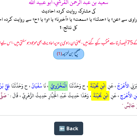
سعيد بن عبد الرحمن القرشي، أبو عبيد الله
کی مشترکہ روایت کردہ احادیث
ی سے «عن» یا «حدثنا» یا «سمعت» یا «أخبرنا» یا «و» یا «ح» سے روایت کرد
کل نتائج: 1
 سمجھا جائے۔
صحيح ابن خزيمه
(1)
َرَنِي
الأَعْرَجُ
، عَنِ
ابْنِ بُحَيْنَةَ
، ح وَحَدَّثَنَا
الْمَخْزُومِيُّ
، نَا
سُفْيَانُ
، ح وَحَدَّثَنَا
عَلِيُّ ب
مَنِ الأَعْرَجِ
، عَنِ
ابْنِ بُحَيْنَةَ
، وَهَذَا حَدِيثُ عَبْدِ الْجَبَّارِ حَدِيثُ الزُّهْرِيِّ ، قَالَ : "
صَلَّى
ُوَ جَالِسٌ "
Back ⬅️