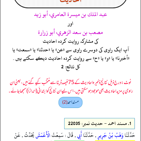
عبد الملك بن ميسرة العامري، أبو زيد
اور
مصعب بن سعد الزهري، أبو زرارة
کی مشترکہ روایت کردہ احادیث
آپ ایک راوی کی دوسرے راوی سے «عن» یا «حدثنا» یا «سمعت» یا
«أخبرنا» یا «و» یا «ح» سے روایت کردہ احادیث دیکھ سکتے ہیں۔
کل نتائج: 2
نوٹ: درج ذیل نتائج ذخیرہ احادیث کے 75 فیصد ڈیٹا سے منتخب کیے گئے ہیں، یعنی ان
راوی پر مزید احادیث بھی موجود ہو سکتی ہیں، اس لیے ان نتائج کو ابتدائی (اندازاً) سمجھا جائے۔
مسند احمد
(2)
1.
مسند احمد - حدیث نمبر: 22035
حَدَّثَنَا
وَهْبُ بْنُ جَرِيرٍ
, حَدَّثَنَا
أَبِي
, قَالَ : سَمِعْتُ
الْأَعْمَشَ
يُحَدِّثُ , عَنْ