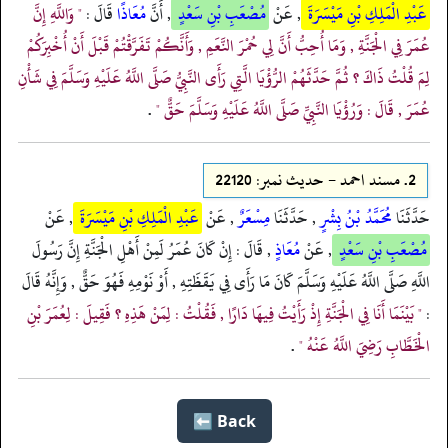
عَبْدِ الْمَلِكِ بْنِ مَيْسَرَةَ
, عَنْ
مُصْعَبِ بْنِ سَعْدٍ
, أَنَّ
مُعَاذًا
قَالَ :
" وَاللَّهِ إِنَّ
عُمَرَ فِي الْجَنَّةِ , وَمَا أُحِبُّ أَنَّ لِي حُمْرَ النَّعَمِ , وَأَنَّكُمْ تَفَرَّقْتُمْ قَبْلَ أَنْ أُخْبِرَكُمْ
لِمَ قُلْتُ ذَاكَ ؟ ثُمَّ حَدَّثَهُمْ الرُّؤْيَا الَّتِي رَأَى النَّبِيُّ صَلَّى اللَّهُ عَلَيْهِ وَسَلَّمَ فِي شَأْنِ
عُمَرَ , قَالَ : وَرُؤْيَا النَّبِيِّ صَلَّى اللَّهُ عَلَيْهِ وَسَلَّمَ حَقٌّ "
.
2.
مسند احمد - حدیث نمبر: 22120
حَدَّثَنَا
مُحَمَّدُ بْنُ بِشْرٍ
, حَدَّثَنَا
مِسْعَرٌ
, عَنْ
عَبْدِ الْمَلِكِ بْنِ مَيْسَرَةَ
, عَنْ
مُصْعَبِ بْنِ سَعْدٍ
, عَنْ
مُعَاذٍ
, قَالَ : إِنْ كَانَ عُمَرُ لَمِنْ أَهْلِ الْجَنَّةِ إِنَّ رَسُولَ
اللَّهِ صَلَّى اللَّهُ عَلَيْهِ وَسَلَّمَ كَانَ مَا رَأَى فِي يَقَظَتِهِ , أَوْ نَوْمِهِ فَهُوَ حَقٌّ , وَإِنَّهُ قَالَ
:
" بَيْنَمَا أَنَا فِي الْجَنَّةِ إِذْ رَأَيْتُ فِيهَا دَارًا , فَقُلْتُ : لِمَنْ هَذِهِ ؟ فَقِيلَ : لِعُمَرَ بْنِ
الْخَطَّابِ رَضِيَ اللَّهُ عَنْهُ "
.
Back ⬅️