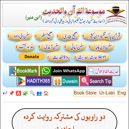
↩️
📌
🅰️
🧩
🔍
👥
🏠
Book Store
Ur-Latn
Eng
دو راویوں کی مشترکہ روایت کردہ
احادیث