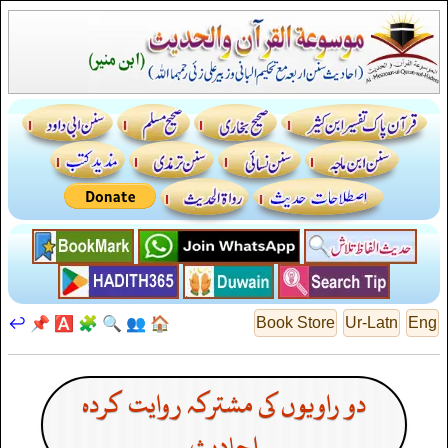
↩️
📌
🅰️
🧩
🔍
👥
🏠
Book Store
Ur-Latn
Eng
دو راویوں کی مشترکہ روایت کردہ
احادیث