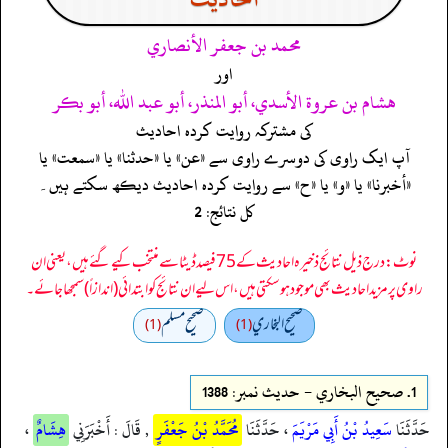
محمد بن جعفر الأنصاري
اور
هشام بن عروة الأسدي، أبو المنذر، أبو عبد الله، أبو بكر
کی مشترکہ روایت کردہ احادیث
آپ ایک راوی کی دوسرے راوی سے «عن» یا «حدثنا» یا «سمعت» یا
«أخبرنا» یا «و» یا «ح» سے روایت کردہ احادیث دیکھ سکتے ہیں۔
کل نتائج: 2
نوٹ: درج ذیل نتائج ذخیرہ احادیث کے 75 فیصد ڈیٹا سے منتخب کیے گئے ہیں، یعنی ان
راوی پر مزید احادیث بھی موجود ہو سکتی ہیں، اس لیے ان نتائج کو ابتدائی (اندازاً) سمجھا جائے۔
صحيح البخاري
صحيح مسلم
(1)
(1)
1.
صحيح البخاري - حدیث نمبر: 1388
حَدَّثَنَا
سَعِيدُ بْنُ أَبِي مَرْيَمَ
، حَدَّثَنَا
مُحَمَّدُ بْنُ جَعْفَرٍ
, قَالَ : أَخْبَرَنِي
هِشَامٌ
،