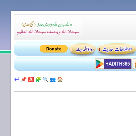
↩️
📌
🅰️
🧩
🔍
👥
🏠