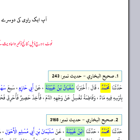
آپ ایک راوی کی دوسرے راو
نوٹ: درج ذیل نتائج ذخیرہ احادیث کے 75 فیصد ڈیٹا سے منتخب کیے گئے ہیں، یعنی ان راوی پر مزید احادیث بھی موجود ہو سکتی ہیں، اس لیے ان نتائج کو ابتدائی (اندازاً)
1.
صحيح البخاري - حدیث نمبر: 243
حَدَّثَنَا
مُحَمَّدٌ
، قَالَ : أَخْبَرَنَا
سُفْيَانُ بْنُ عُيَيْنَةَ
، عَنْ
أَبِي حَازِمٍ
، سَمِعَ
سَهْل
بِتُرْسِهِ فِيهِ مَاءٌ ، وَفَاطِمَةُ تَغْسِلُ عَنْ وَجْهِهِ الدَّمَ ، فَأُخِذَ حَصِيرٌ فَأُحْرِقَ فَحُ
2.
صحيح البخاري - حدیث نمبر: 3168
حَدَّثَنَا
مُحَمَّدٌ
، حَدَّثَنَا
ابْنُ عُيَيْنَةَ
، عَنْ
سُلَيْمَانَ بْنِ أَبِي مُسْلِمٍ الْأَحْوَلِ
، سَ