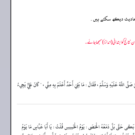
ہ احادیث دیکھ سکتے ہیں۔
 عَلَيْهِ وَسَلَّمَ ، فَقَالَ : مَا بَقِيَ أَحَدٌ أَعْلَمُ بِهِ مِنِّي ، " كَانَ عَلِيٌّ يَجِيءُ
َ بَكَى حَتَّى بَلَّ دَمْعُهُ الْحَصَى : يَوْمُ الْخَمِيسِ قُلْتُ : يَا أَبَا عَبَّاسٍ مَا يَوْمُ