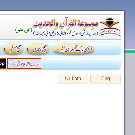
Ur-Latn
Eng