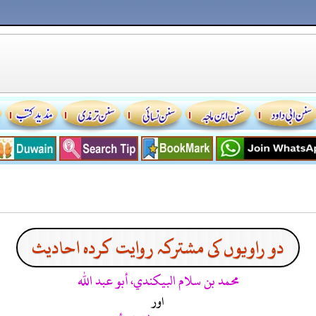
دو راویوں کی مشترکہ روایت کردہ احادیث
محمد بن سلام البيكندي، أبو عبد الله
اور