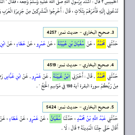
الْخَمِيسِ ؟ قَالَ : اشْتَدَّ بِرَسُولِ اللَّهِ صَلَّى اللَّهُ عَلَيْهِ وَسَلَّمَ وَجَعُهُ ، فَقَالَ " ائْتُو
تَدْعُونِي إِلَيْهِ فَأَمَرَهُمْ بِثَلَاثٍ ، قَالَ : أَخْرِجُوا الْمُشْرِكِينَ مِنْ جَزِيرَةِ الْعَرَبِ وَأ
3.
صحيح البخاري - حدیث نمبر: 4257
حَدَّثَنِي
مُحَمَّدٌ
، عَنْ
سُفْيَانَ بْنِ عُيَيْنَةَ
، عَنْ
عَمْرٍو
، عَنْ
عَطَاءٍ
، عَنْ
ابْنِ
4.
صحيح البخاري - حدیث نمبر: 4519
حَدَّثَنِي
مُحَمَّدٌ
, قَالَ : أَخْبَرَنِي
ابْنُ عُيَيْنَةَ
, عَنْ
عَمْرٍو
, عَنْ
ابْنِ عَبَّاسٍ
رَضِ
مِنْ رَبِّكُمْ سورة البقرة آية 198 فِي مَوَاسِمِ الْحَجِّ " .
5.
صحيح البخاري - حدیث نمبر: 5424
حَدَّثَنِي
عَبْدُ اللَّهِ بْنُ مُحَمَّدٍ
، حَدَّثَنَا
سُفْيَانُ
، عَنْ
عَمْرٍو
، عَنْ
عَطَاءٍ
، عَن
أَقَالَ حَتَّى جِئْنَا الْمَدِينَةَ ؟ قَالَ : لَا .