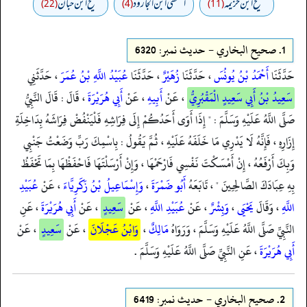
صحيح ابن خزيمه
المنتقى ابن الجارود
صحیح ابن حبان
(22)
(4)
(11)
1.
صحيح البخاري - حدیث نمبر: 6320
حَدَّثَنَا
أَحْمَدُ بْنُ يُونُسَ
، حَدَّثَنَا
زُهَيْرٌ
، حَدَّثَنَا
عُبَيْدُ اللَّهِ بْنُ عُمَرَ
، حَدَّثَنِي
سَعِيدُ بْنُ أَبِي سَعِيدٍ الْمَقْبُرِيُّ
، عَنْ
أَبِيهِ
، عَنْ
أَبِي هُرَيْرَةَ
، قَالَ : قَالَ النَّبِيُّ
صَلَّى اللَّهُ عَلَيْهِ وَسَلَّمَ : " إِذَا أَوَى أَحَدُكُمْ إِلَى فِرَاشِهِ فَلْيَنْفُضْ فِرَاشَهُ بِدَاخِلَةِ
إِزَارِهِ ، فَإِنَّهُ لَا يَدْرِي مَا خَلَفَهُ عَلَيْهِ ، ثُمَّ يَقُولُ : بِاسْمِكَ رَبِّ وَضَعْتُ جَنْبِي
وَبِكَ أَرْفَعُهُ ، إِنْ أَمْسَكْتَ نَفْسِي فَارْحَمْهَا ، وَإِنْ أَرْسَلْتَهَا فَاحْفَظْهَا بِمَا تَحْفَظُ
بِهِ عِبَادَكَ الصَّالِحِينَ " ، تَابَعَهُ
أَبُو ضَمْرَةَ
،
وَإِسْمَاعِيلُ بْنُ زَكَرِيَّاءَ
، عَنْ
عُبَيْدِ
اللَّهِ
، وَقَالَ
يَحْيَى
،
وَبِشْرٌ
، عَنْ
عُبَيْدِ اللَّهِ
، عَنْ
سَعِيدٍ
، عَنْ
أَبِي هُرَيْرَةَ
، عَنِ
النَّبِيِّ صَلَّى اللَّهُ عَلَيْهِ وَسَلَّمَ ، وَرَوَاهُ
مَالِكٌ
،
وَابْنُ عَجْلَانَ
، عَنْ
سَعِيدٍ
، عَنْ
أَبِي هُرَيْرَةَ
، عَنِ النَّبِيِّ صَلَّى اللَّهُ عَلَيْهِ وَسَلَّمَ .
2.
صحيح البخاري - حدیث نمبر: 6419