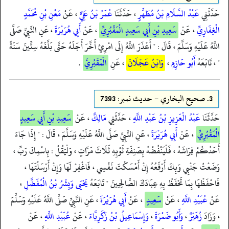
حَدَّثَنِي
عَبْدُ السَّلَامِ بْنُ مُطَهَّرٍ
، حَدَّثَنَا
عُمَرُ بْنُ عَلِيٍّ
، عَنْ
مَعْنِ بْنِ مُحَمَّدٍ
الْغِفَارِيِّ
، عَنْ
سَعِيدِ بْنِ أَبِي سَعِيدٍ الْمَقْبُرِيِّ
، عَنْ
أَبِي هُرَيْرَةَ
، عَنِ النَّبِيِّ صَلَّى
اللَّهُ عَلَيْهِ وَسَلَّمَ ، قَالَ : " أَعْذَرَ اللَّهُ إِلَى امْرِئٍ أَخَّرَ أَجَلَهُ حَتَّى بَلَّغَهُ سِتِّينَ سَنَةً
" ، تَابَعَهُ
أَبُو حَازِمٍ
،
وَابْنُ عَجْلَانَ
، عَنِ
الْمَقْبُرِيِّ
.
3.
صحيح البخاري - حدیث نمبر: 7393
حَدَّثَنَا
عَبْدُ الْعَزِيزِ بْنُ عَبْدِ اللَّهِ
، حَدَّثَنِي
مَالِكٌ
، عَنْ
سَعِيدِ بْنِ أَبِي سَعِيدٍ
الْمَقْبُرِيِّ
، عَنْ
أَبِي هُرَيْرَةَ
، عَنِ النَّبِيِّ صَلَّى اللَّهُ عَلَيْهِ وَسَلَّمَ ، قَالَ : " إِذَا جَاءَ
أَحَدُكُمْ فِرَاشَهُ ، فَلْيَنْفُضْهُ بِصَنِفَةِ ثَوْبِهِ ثَلَاثَ مَرَّاتٍ ، وَلْيَقُلْ : بِاسْمِكَ رَبِّ ،
وَضَعْتُ جَنْبِي وَبِكَ أَرْفَعُهُ إِنْ أَمْسَكْتَ نَفْسِي ، فَاغْفِرْ لَهَا وَإِنْ أَرْسَلْتَهَا ،
فَاحْفَظْهَا بِمَا تَحْفَظُ بِهِ عِبَادَكَ الصَّالِحِينَ " تَابَعَهُ
يَحْيَى
وَبِشْرُ بْنُ الْمُفَضَّلِ
،
عَنْ
عُبَيْدِ اللَّهِ
، عَنْ
سَعِيدٍ
، عَنْ
أَبِي هُرَيْرَةَ
، عَنِ النَّبِيِّ صَلَّى اللَّهُ عَلَيْهِ وَسَلَّمَ
، وَزَادَ
زُهَيْرٌ
،
وَأَبُو ضَمْرَةَ
،
وَإِسْمَاعِيلُ بْنُ زَكَرِيَّاءَ
، عَنْ
عُبَيْدِ اللَّهِ
، عَنْ