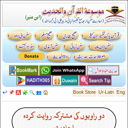
↩️
📌
🅰️
🧩
🔍
👥
🏠
Book Store
Ur-Latn
Eng
دو راویوں کی مشترکہ روایت کردہ
احادیث