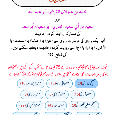
محمد بن عجلان القرشي، أبو عبد الله
اور
سعيد بن أبي سعيد المقبري، أبو سعيد، أبو سعد
کی مشترکہ روایت کردہ احادیث
آپ ایک راوی کی دوسرے راوی سے «عن» یا «حدثنا» یا «سمعت» یا
«أخبرنا» یا «و» یا «ح» سے روایت کردہ احادیث دیکھ سکتے ہیں۔
کل نتائج: 155
نوٹ: درج ذیل نتائج ذخیرہ احادیث کے 75 فیصد ڈیٹا سے منتخب کیے گئے ہیں، یعنی ان
راوی پر مزید احادیث بھی موجود ہو سکتی ہیں، اس لیے ان نتائج کو ابتدائی (اندازاً) سمجھا جائے۔
صحيح البخاري
سنن ابي داود
سنن ابن ماجه
(10)
(13)
(3)
سنن نسائي
سنن ترمذي
سنن دارمي
(3)
(6)
(15)
معجم صغير للطبراني
مسند احمد
مسند الحميدي
(22)
(43)
(3)