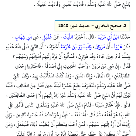
لِلنَّبِيِّ صَلَّى اللَّهُ عَلَيْهِ وَسَلَّمَ : فَادَيْتُ نَفْسِي وَفَادَيْتُ عَقِيلًا .
2.
صحيح البخاري - حدیث نمبر: 2540
حَدَّثَنَا
ابْنُ أَبِي مَرْيَمَ
، قَالَ : أَخْبَرَنَا
اللَّيْثُ
، عَنْ
عُقَيْلٍ
، عَنِ
ابْنِ شِهَابٍ
،
ذَكَرَ
عُرْوَةُ
، أَنَّ
مَرْوَانَ
،
وَالْمِسْوَرَ بْنَ مَخْرَمَةَ
أَخْبَرَاهُ ، " أَنَّ النَّبِيَّ صَلَّى اللَّهُ عَلَيْهِ
وَسَلَّمَ قَامَ حِينَ جَاءَهُ وَفْدُ هَوَازِنَ ، فَسَأَلُوهُ أَنْ يَرُدَّ إِلَيْهِمْ أَمْوَالَهُمْ وَسَبْيَهُمْ ؟
فَقَالَ : إِنَّ مَعِي مَنْ تَرَوْنَ ، وَأَحَبُّ الْحَدِيثِ إِلَيَّ أَصْدَقُهُ ، فَاخْتَارُوا إِحْدَى
الطَّائِفَتَيْنِ ، إِمَّا الْمَالَ ، وَإِمَّا السَّبْيَ ، وَقَدْ كُنْتُ اسْتَأْنَيْتُ بِهِمْ ، وَكَانَ النَّبِيُّ
صَلَّى اللَّهُ عَلَيْهِ وَسَلَّمَ انْتَظَرَهُمْ بِضْعَ عَشْرَةَ لَيْلَةً حِينَ قَفَلَ مِنْ الطَّائِفِ ، فَلَمَّا
تَبَيَّنَ لَهُمْ أَنَّ النَّبِيَّ صَلَّى اللَّهُ عَلَيْهِ وَسَلَّمَ غَيْرُ رَادٍّ إِلَيْهِمْ إِلَّا إِحْدَى الطَّائِفَتَيْنِ ،
قَالُوا : فَإِنَّا نَخْتَارُ سَبْيَنَا ، فَقَامَ النَّبِيُّ صَلَّى اللَّهُ عَلَيْهِ وَسَلَّمَ فِي النَّاسِ فَأَثْنَى عَلَى
اللَّهِ بِمَا هُوَ أَهْلُهُ ، ثُمَّ قَالَ : أَمَّا بَعْدُ ، " فَإِنَّ إِخْوَانَكُمْ قَدْ جَاءُونَا تَائِبِينَ ، وَإِنِّي
رَأَيْتُ أَنْ أَرُدَّ إِلَيْهِمْ سَبْيَهُمْ ، فَمَنْ أَحَبَّ مِنْكُمْ أَنْ يُطَيِّبَ ذَلِكَ فَلْيَفْعَلْ ، وَمَنْ
أَحَبَّ أَنْ يَكُونَ عَلَى حَظِّهِ حَتَّى نُعْطِيَهُ إِيَّاهُ مِنْ أَوَّلِ مَا يُفِيءُ اللَّهُ عَلَيْنَا