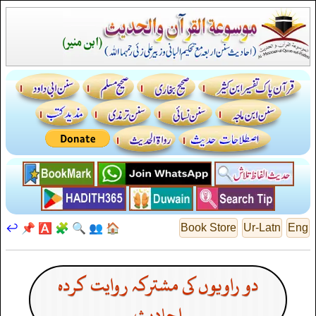
↩️
📌
🅰️
🧩
🔍
👥
🏠
Book Store
Ur-Latn
Eng
دو راویوں کی مشترکہ روایت کردہ
احادیث