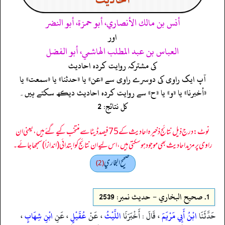
أنس بن مالك الأنصاري، أبو حمزة، أبو النضر
اور
العباس بن عبد المطلب الهاشمي، أبو الفضل
کی مشترکہ روایت کردہ احادیث
آپ ایک راوی کی دوسرے راوی سے «عن» یا «حدثنا» یا «سمعت» یا
«أخبرنا» یا «و» یا «ح» سے روایت کردہ احادیث دیکھ سکتے ہیں۔
کل نتائج: 2
نوٹ: درج ذیل نتائج ذخیرہ احادیث کے 75 فیصد ڈیٹا سے منتخب کیے گئے ہیں، یعنی ان
راوی پر مزید احادیث بھی موجود ہو سکتی ہیں، اس لیے ان نتائج کو ابتدائی (اندازاً) سمجھا جائے۔
صحيح البخاري
(2)
1.
صحيح البخاري - حدیث نمبر: 2539
حَدَّثَنَا
ابْنُ أَبِي مَرْيَمَ
، قَالَ : أَخْبَرَنَا
اللَّيْثُ
، عَنْ
عُقَيْلٍ
، عَنِ
ابْنِ شِهَابٍ
،