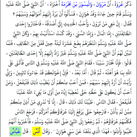
ذَكَرَ
عُرْوَةُ
، أَنَّ
مَرْوَانَ
،
وَالْمِسْوَرَ بْنَ مَخْرَمَةَ
أَخْبَرَاهُ ، " أَنَّ النَّبِيَّ صَلَّى اللَّهُ عَلَيْهِ
وَسَلَّمَ قَامَ حِينَ جَاءَهُ وَفْدُ هَوَازِنَ ، فَسَأَلُوهُ أَنْ يَرُدَّ إِلَيْهِمْ أَمْوَالَهُمْ وَسَبْيَهُمْ ؟
فَقَالَ : إِنَّ مَعِي مَنْ تَرَوْنَ ، وَأَحَبُّ الْحَدِيثِ إِلَيَّ أَصْدَقُهُ ، فَاخْتَارُوا إِحْدَى
الطَّائِفَتَيْنِ ، إِمَّا الْمَالَ ، وَإِمَّا السَّبْيَ ، وَقَدْ كُنْتُ اسْتَأْنَيْتُ بِهِمْ ، وَكَانَ النَّبِيُّ
صَلَّى اللَّهُ عَلَيْهِ وَسَلَّمَ انْتَظَرَهُمْ بِضْعَ عَشْرَةَ لَيْلَةً حِينَ قَفَلَ مِنْ الطَّائِفِ ، فَلَمَّا
تَبَيَّنَ لَهُمْ أَنَّ النَّبِيَّ صَلَّى اللَّهُ عَلَيْهِ وَسَلَّمَ غَيْرُ رَادٍّ إِلَيْهِمْ إِلَّا إِحْدَى الطَّائِفَتَيْنِ ،
قَالُوا : فَإِنَّا نَخْتَارُ سَبْيَنَا ، فَقَامَ النَّبِيُّ صَلَّى اللَّهُ عَلَيْهِ وَسَلَّمَ فِي النَّاسِ فَأَثْنَى عَلَى
اللَّهِ بِمَا هُوَ أَهْلُهُ ، ثُمَّ قَالَ : أَمَّا بَعْدُ ، " فَإِنَّ إِخْوَانَكُمْ قَدْ جَاءُونَا تَائِبِينَ ، وَإِنِّي
رَأَيْتُ أَنْ أَرُدَّ إِلَيْهِمْ سَبْيَهُمْ ، فَمَنْ أَحَبَّ مِنْكُمْ أَنْ يُطَيِّبَ ذَلِكَ فَلْيَفْعَلْ ، وَمَنْ
أَحَبَّ أَنْ يَكُونَ عَلَى حَظِّهِ حَتَّى نُعْطِيَهُ إِيَّاهُ مِنْ أَوَّلِ مَا يُفِيءُ اللَّهُ عَلَيْنَا
فَلْيَفْعَلْ ، فَقَالَ النَّاسُ : طَيَّبْنَا لَكَ ذَلِكَ ، قَالَ : إِنَّا لَا نَدْرِي مَنْ أَذِنَ مِنْكُمْ
مِمَّنْ لَمْ يَأْذَنْ ، فَارْجِعُوا حَتَّى يَرْفَعَ إِلَيْنَا عُرَفَاؤُكُمْ أَمْرَكُمْ ، فَرَجَعَ النَّاسُ
فَكَلَّمَهُمْ عُرَفَاؤُهُمْ ، ثُمَّ رَجَعُوا إِلَى النَّبِيِّ صَلَّى اللَّهُ عَلَيْهِ وَسَلَّمَ ، فَأَخْبَرُوهُ أَنَّهُمْ
طَيَّبُوا وَأَذِنُوا ، فَهَذَا الَّذِي بَلَغَنَا عَنْ سَبْيِ هَوَازِنَ " . وَقَالَ
أَنَسٌ
: قَالَ
عَبَّاسٌ