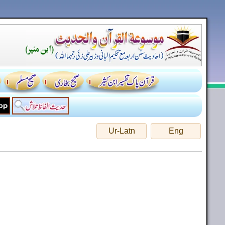
Ur-Latn
Eng