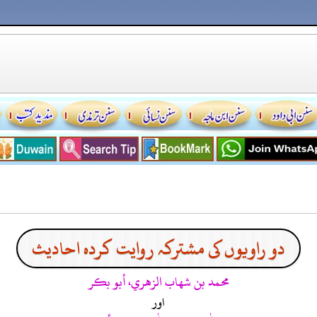
دو راویوں کی مشترکہ روایت کردہ احادیث
محمد بن شهاب الزهري، أبو بكر
اور