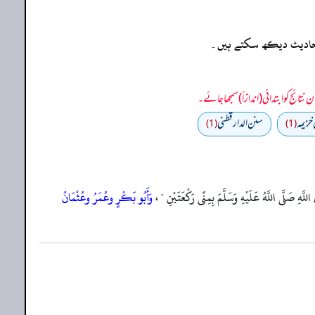
ہ احادیث دیکھ سکتے ہیں۔
 خزيمه
سنن الدارقطني
(1)
(1)
َّهِ صَلَّى اللَّهُ عَلَيْهِ وَسَلَّمَ بِمِنًى رَكْعَتَيْنِ " ،
وَأَبُو بَكْرٍ
وعُمَرُ
وعُثْمَانُ