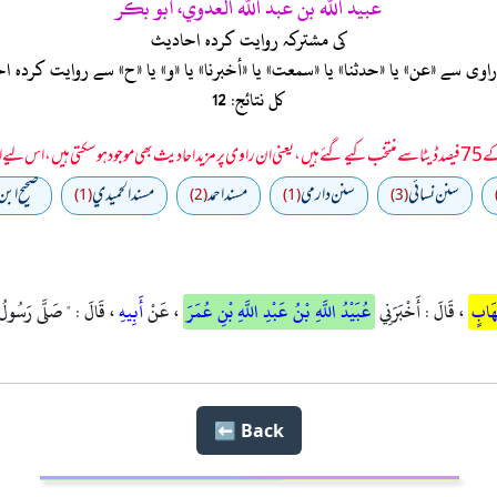
عبيد الله بن عبد الله العدوي، أبو بكر
کی مشترکہ روایت کردہ احادیث
ی سے «عن» یا «حدثنا» یا «سمعت» یا «أخبرنا» یا «و» یا «ح» سے روایت کرد
کل نتائج: 12
 سمجھا جائے۔
سنن نسائي
سنن دارمي
مسند احمد
مسند الحميدي
صحيح ابن
(1)
(2)
(1)
(3)
هَابٍ
، قَالَ : أَخْبَرَنِي
عُبَيْدُ اللَّهِ بْنُ عَبْدِ اللَّهِ بْنِ عُمَرَ
، عَنْ
أَبِيهِ
، قَالَ : " صَلَّى رَسُولُ الل
Back ⬅️