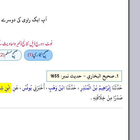
آپ ایک راوی کی دوسرے راو
نوٹ: درج ذیل نتائج ذخیرہ احادیث کے 75 فیصد ڈیٹا سے منتخب کیے گئے ہیں، یعنی ان راوی پر مزید احادیث بھی موجود ہو سکتی ہیں، اس لیے ان نتائج کو ابتدائی (اندازاً)
صحيح البخاري
صحيح مسلم
(2)
(1)
1.
صحيح البخاري - حدیث نمبر: 1655
حَدَّثَنَا
إِبْرَاهِيمُ بْنُ الْمُنْذِرِ
، حَدَّثَنَا
ابْنُ وَهْبٍ
، أَخْبَرَنِي
يُونُسُ
، عَنِ
ابْنِ شِ
صَدْرًا مِنْ خِلَافَتِهِ .