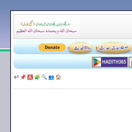
↩️
📌
🅰️
🧩
🔍
👥
🏠