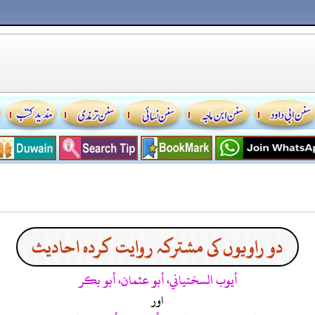
دو راویوں کی مشترکہ روایت کردہ احادیث
أيوب السختياني، أبو عثمان، أبو بكر
اور