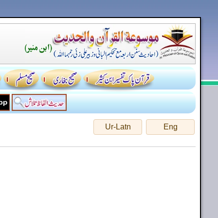
Ur-Latn
Eng