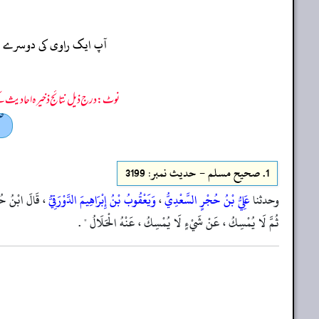
آپ ایک راوی کی دوسرے راو
نوٹ: درج ذیل نتائج ذخیرہ احادیث کے 75 فیصد ڈیٹا سے منتخب کیے گئے ہیں، یعنی ان راوی پر مزید احادیث بھی موجود ہو سکتی ہیں، اس لیے ان نتائج کو ابتدائی (اندازاً)
صح
1.
صحيح مسلم - حدیث نمبر: 3199
وحدثنا
عَلِيُّ بْنُ حُجْرٍ السَّعْدِيُّ
،
وَيَعْقُوبُ بْنُ إِبْرَاهِيمَ الدَّوْرَقِيُّ
، قَالَ ابْنُ 
ثُمَّ لَا يُمْسِكُ ، عَنْ شَيْءٍ لَا يُمْسِكُ ، عَنْهُ الْحَلَالُ " .