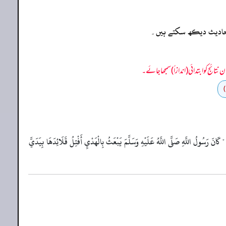
ہ احادیث دیکھ سکتے ہیں۔
 كَانَ رَسُولُ اللَّهِ صَلَّى اللَّهُ عَلَيْهِ وَسَلَّمَ يَبْعَثُ بِالْهَدْيِ أَفْتِلُ قَلَائِدَهَا بِيَدَيَّ