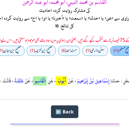
القاسم بن محمد التيمي، أبو محمد، أبو عبد الرحمن
کی مشترکہ روایت کردہ احادیث
ی سے «عن» یا «حدثنا» یا «سمعت» یا «أخبرنا» یا «و» یا «ح» سے روایت کرد
کل نتائج: 10
 سمجھا جائے۔
يح مسلم
سنن دارمي
مسند احمد
صحيح ابن خزيمه
صحیح ابن حبان
(1)
(1)
(6)
(1)
(1)
حُجْرٍ : حدثنا
إِسْمَاعِيل بْنُ إِبْرَاهِيمَ
، عَنْ
أَيُّوبَ
، عَنِ
الْقَاسِمِ
، عَنْ
عَائِشَةَ
، قَالَتْ : "
Back ⬅️