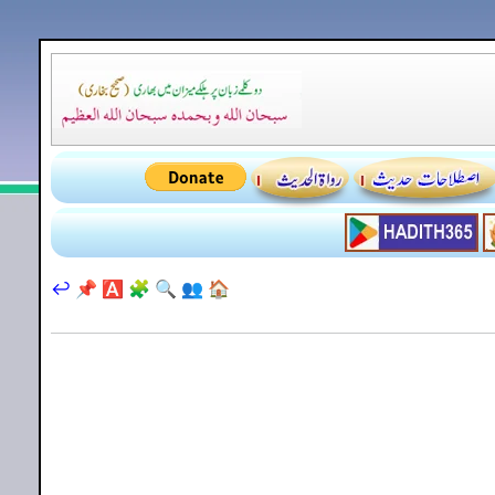
↩️
📌
🅰️
🧩
🔍
👥
🏠