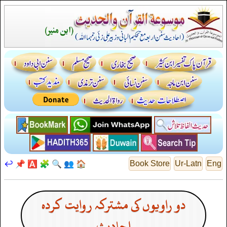
↩️
📌
🅰️
🧩
🔍
👥
🏠
Book Store
Ur-Latn
Eng
دو راویوں کی مشترکہ روایت کردہ
احادیث