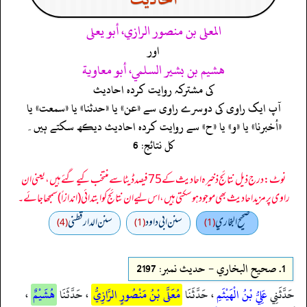
المعلى بن منصور الرازي، أبو يعلى
اور
هشيم بن بشير السلمي، أبو معاوية
کی مشترکہ روایت کردہ احادیث
آپ ایک راوی کی دوسرے راوی سے «عن» یا «حدثنا» یا «سمعت» یا
«أخبرنا» یا «و» یا «ح» سے روایت کردہ احادیث دیکھ سکتے ہیں۔
کل نتائج: 6
نوٹ: درج ذیل نتائج ذخیرہ احادیث کے 75 فیصد ڈیٹا سے منتخب کیے گئے ہیں، یعنی ان
راوی پر مزید احادیث بھی موجود ہو سکتی ہیں، اس لیے ان نتائج کو ابتدائی (اندازاً) سمجھا جائے۔
صحيح البخاري
سنن ابي داود
سنن الدارقطني
(4)
(1)
(1)
1.
صحيح البخاري - حدیث نمبر: 2197
حَدَّثَنِي
عَلِيُّ بْنُ الْهَيْثَمِ
، حَدَّثَنَا
مُعَلَّى بْنُ مَنْصُورٍ الرَّازِيُّ
، حَدَّثَنَا
هُشَيْمٌ
،