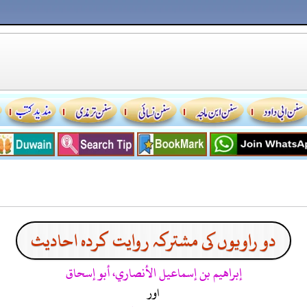
دو راویوں کی مشترکہ روایت کردہ احادیث
إبراهيم بن إسماعيل الأنصاري، أبو إسحاق
اور