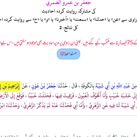
جعفر بن عمرو الضمري
کی مشترکہ روایت کردہ احادیث
ی سے «عن» یا «حدثنا» یا «سمعت» یا «أخبرنا» یا «و» یا «ح» سے روایت کرد
کل نتائج: 2
 سمجھا جائے۔
مسند احمد
(2)
ا مِنْ
عَبْدِ اللَّهِ بْنِ أَبِي شَيْبَةَ
بِالْكُوفَةِ ، قَالَ : حَدَّثَنَا
جَعْفَرُ بْنُ عَوْنٍ
، عَنْ
إِبْرَاهِيمَ بْنِ
َى خَشَبَةِ خُبَيْبٍ وَأَنَا أَتَخَوَّفُ الْعُيُونَ ، فَرَقِيتُ فِيهَا ، فَحَلَلْتُ خُبَيْبًا ، فَوَقَعَ إِلَى الْأَرْضِ ، فَ
ِي شَيْبَةَ لَنَا فِيهِ عَنِ الزُّهْرِيِّ ، وَأَمَّا أَبِي فَحَدَّثَنَا عَنْهُ لَمْ يَذْكُرْ الزُّهْرِيَّ ، وَحَدَّثَنَاهُ ابْن