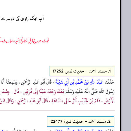
آپ ایک راوی کی دوسرے راو
نوٹ: درج ذیل نتائج ذخیرہ احادیث کے 75 فیصد ڈیٹا سے منتخب کیے گئے ہیں، یعنی ان راوی پر مزید احادیث بھی موجود ہو سکتی ہیں، اس لیے ان نتائج کو ابتدائی (اندازاً)
1.
مسند احمد - حدیث نمبر: 17252
حَدَّثَنَا
عَبْدُ اللَّهِ بْنُ مُحَمَّدِ بْنِ أَبِي شَيْبَةَ
، قَالَ أَبُو عَبْدِ الرَّحْمَنِ : وَسَمِعْتُهُ أَنَ
رَسُولَ اللَّهِ صَلَّى اللَّهُ عَلَيْهِ وَسَلَّمَ
بَعَثَهُ وَحْدَهُ عَيْنًا إِلَى قُرَيْشٍ ، قَالَ : جِئْتُ إِل
الْأَرْضُ ، فَلَمْ يُرَ لِخُبَيْبٍ أَثَرٌ حَتَّى السَّاعَةِ ، قَالَ أَبُو عَبْد الرَّحْمَنِ : وَقَالَ ابْنُ أَب
2.
مسند احمد - حدیث نمبر: 22477