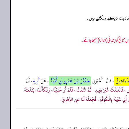
ہ احادیث دیکھ سکتے ہیں۔
 إِسْمَاعِيلَ
، قَالَ : أَخْبَرَنِي
جَعْفَرُ ابْنُ عَمْرِو بْنِ أُمَيَّةَ
، عَنْ
أَبِيهِ
، أَنّ
انْتَبَذْتُ غَيْرَ بَعِيدٍ ، ثُمَّ الْتَفَتُّ ، فَلَمْ أَرَ خُبَيْبًا ، وَلَكَأَنَّمَا ابْتَلَعَتْهُ
ُ أَبِي شَيْبَةَ بِالْكُوفَةِ ، فَجَعَلَهُ لَنَا عَنِ الزُّهْرِيِّ.