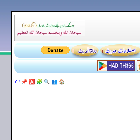
↩️
📌
🅰️
🧩
🔍
👥
🏠