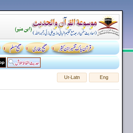
Ur-Latn
Eng