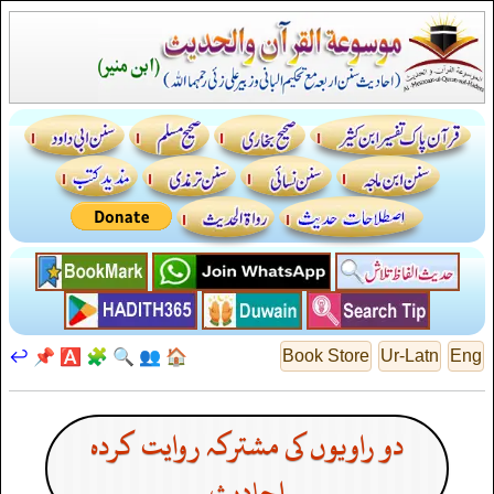
↩️
📌
🅰️
🧩
🔍
👥
🏠
Book Store
Ur-Latn
Eng
دو راویوں کی مشترکہ روایت کردہ
احادیث