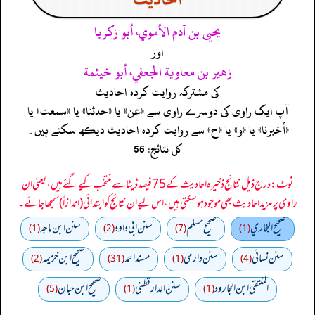
يحيى بن آدم الأموي، أبو زكريا
اور
زهير بن معاوية الجعفي، أبو خيثمة
کی مشترکہ روایت کردہ احادیث
آپ ایک راوی کی دوسرے راوی سے «عن» یا «حدثنا» یا «سمعت» یا
«أخبرنا» یا «و» یا «ح» سے روایت کردہ احادیث دیکھ سکتے ہیں۔
کل نتائج: 56
نوٹ: درج ذیل نتائج ذخیرہ احادیث کے 75 فیصد ڈیٹا سے منتخب کیے گئے ہیں، یعنی ان
راوی پر مزید احادیث بھی موجود ہو سکتی ہیں، اس لیے ان نتائج کو ابتدائی (اندازاً) سمجھا جائے۔
صحيح البخاري
صحيح مسلم
سنن ابي داود
سنن ابن ماجه
(1)
(2)
(7)
(1)
سنن نسائي
سنن دارمي
مسند احمد
صحيح ابن خزيمه
(2)
(31)
(1)
(4)
المنتقى ابن الجارود
سنن الدارقطني
صحیح ابن حبان
(5)
(1)
(1)