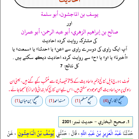
يوسف بن الماجشون، أبو سلمة
اور
صالح بن إبراهيم الزهري، أبو عبد الرحمن، أبو عمران
کی مشترکہ روایت کردہ احادیث
آپ ایک راوی کی دوسرے راوی سے «عن» یا «حدثنا» یا «سمعت» یا
«أخبرنا» یا «و» یا «ح» سے روایت کردہ احادیث دیکھ سکتے ہیں۔
کل نتائج: 7
نوٹ: درج ذیل نتائج ذخیرہ احادیث کے 75 فیصد ڈیٹا سے منتخب کیے گئے ہیں، یعنی ان
راوی پر مزید احادیث بھی موجود ہو سکتی ہیں، اس لیے ان نتائج کو ابتدائی (اندازاً) سمجھا جائے۔
صحيح البخاري
صحيح مسلم
مسند احمد
صحیح ابن حبان
(1)
(1)
(1)
(4)
1.
صحيح البخاري - حدیث نمبر: 2301
حَدَّثَنَا
عَبْدُ الْعَزِيزِ بْنُ عَبْدِ اللَّهِ
، قَالَ : حَدَّثَنِي
يُوسُفُ بْنُ الْمَاجِشُونِ
، عَنْ