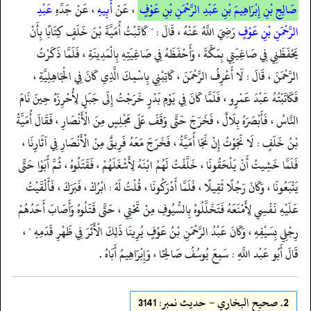
صَالِحِ بْنِ إِبْرَاهِيمَ بْنِ عَبْدِ الرَّحْمَنِ بْنِ عَوْفٍ
، عَنْ
أَبِيهِ
، عَنْ جَدِّهِ
عَبْدِ
الرَّحْمَنِ بْنِ عَوْفٍ
رَضِيَ اللَّهُ عَنْهُ ، قَالَ : " كَاتَبْتُ أُمَيَّةَ بْنَ خَلَفٍ كِتَابًا بِأَنْ
يَحْفَظَنِي فِي صَاغِيَتِي بِمَكَّةَ ، وَأَحْفَظَهُ فِي صَاغِيَتِهِ بِالْمَدِينَةِ ، فَلَمَّا ذَكَرْتُ
الرَّحْمَنَ ، قَالَ : لَا أَعْرِفُ الرَّحْمَنَ ، كَاتِبْنِي بِاسْمِكَ الَّذِي كَانَ فِي الْجَاهِلِيَّةِ ،
فَكَاتَبْتُهُ عَبْدَ عَمْرٍو ، فَلَمَّا كَانَ فِي يَوْمِ بَدْرٍ خَرَجْتُ إِلَى جَبَلٍ لِأُحْرِزَهُ حِينَ نَامَ
النَّاسُ ، فَأَبْصَرَهُ بِلَالٌ ، فَخَرَجَ حَتَّى وَقَفَ عَلَى مَجْلِسٍ مِنَ الْأَنْصَارِ ، فَقَالَ أُمَيَّةُ
بْنُ خَلَفٍ : لَا نَجَوْتُ إِنْ نَجَا أُمَيَّةُ ، فَخَرَجَ مَعَهُ فَرِيقٌ مِنْ الْأَنْصَارِ فِي آثَارِنَا ،
فَلَمَّا خَشِيتُ أَنْ يَلْحَقُونَا ، خَلَّفْتُ لَهُمُ ابْنَهُ لِأَشْغَلَهُمْ ، فَقَتَلُوهُ ، ثُمَّ أَبَوْا حَتَّى
يَتْبَعُونَا ، وَكَانَ رَجُلًا ثَقِيلًا ، فَلَمَّا أَدْرَكُونَا ، قُلْتُ لَهُ : ابْرُكْ ، فَبَرَكَ ، فَأَلْقَيْتُ
عَلَيْهِ نَفْسِي لِأَمْنَعَهُ فَتَخَلَّلُوهُ بِالسُّيُوفِ مِنْ تَحْتِي ، حَتَّى قَتَلُوهُ وَأَصَابَ أَحَدُهُمْ
رِجْلِي بِسَيْفِهِ ، وَكَانَ عَبْدُ الرَّحْمَنِ بْنُ عَوْفٍ يُرِينَا ذَلِكَ الْأَثَرَ فِي ظَهْرِ قَدَمِهِ " ،
قَالَ أَبُو عَبْد اللَّهِ : سَمِعَ يُوسُفُ صَالِحًا ، وَإِبْرَاهِيمُ أَبَاهُ .
2.
صحيح البخاري - حدیث نمبر: 3141