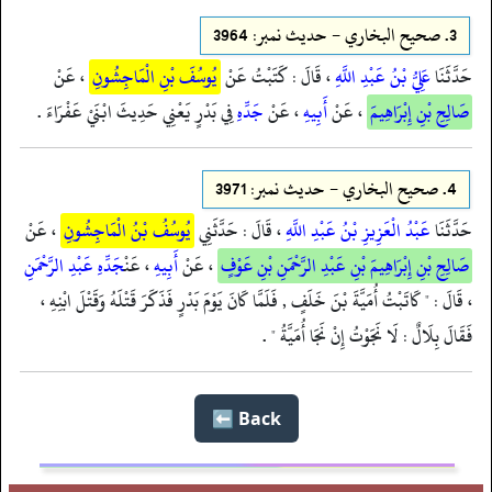
3.
صحيح البخاري - حدیث نمبر: 3964
حَدَّثَنَا
عَلِيُّ بْنُ عَبْدِ اللَّهِ
، قَالَ : كَتَبْتُ عَنْ
يُوسُفَ بْنِ الْمَاجِشُونِ
، عَنْ
صَالِحِ بْنِ إِبْرَاهِيمَ
، عَنْ
أَبِيهِ
، عَنْ
جَدِّهِ
فِي بَدْرٍ يَعْنِي حَدِيثَ ابْنَيْ عَفْرَاءَ .
4.
صحيح البخاري - حدیث نمبر: 3971
حَدَّثَنَا
عَبْدُ الْعَزِيزِ بْنُ عَبْدِ اللَّهِ
، قَالَ : حَدَّثَنِي
يُوسُفُ بْنُ الْمَاجِشُونِ
، عَنْ
صَالِحِ بْنِ إِبْرَاهِيمَ بْنِ عَبْدِ الرَّحْمَنِ بْنِ عَوْفٍ
، عَنْ
أَبِيهِ
، عَنْ
جَدِّهِ عَبْدِ الرَّحْمَنِ
، قَالَ : " كَاتَبْتُ أُمَيَّةَ بْنَ خَلَفٍ , فَلَمَّا كَانَ يَوْمَ بَدْرٍ فَذَكَرَ قَتْلَهُ وَقَتْلَ ابْنِهِ ،
فَقَالَ بِلَالٌ : لَا نَجَوْتُ إِنْ نَجَا أُمَيَّةُ " .
Back ⬅️