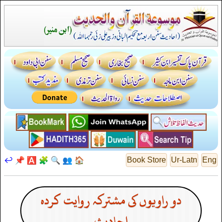
↩️
📌
🅰️
🧩
🔍
👥
🏠
Book Store
Ur-Latn
Eng
دو راویوں کی مشترکہ روایت کردہ
احادیث