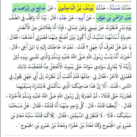
حَدَّثَنَا
مُسَدَّدٌ
، حَدَّثَنَا
يُوسُفُ بْنُ الْمَاجِشُونِ
، عَنْ
صَالِحِ بْنِ إِبْرَاهِيمَ بْنِ
عَبْدِ الرَّحْمَنِ بْنِ عَوْفٍ
، عَنْ
أَبِيهِ
، عَنْ
جَدِّهِ
، قَالَ : بَيْنَا أَنَا وَاقِفٌ فِي الصَّفِّ
يَوْمَ بَدْرٍ فَنَظَرْتُ عَنْ يَمِينِي وَعَنْ شِمَالِي ، فَإِذَا أَنَا بِغُلَامَيْنِ مِنْ الْأَنْصَارِ
حَدِيثَةٍ أَسْنَانُهُمَا تَمَنَّيْتُ أَنْ أَكُونَ بَيْنَ أَضْلَعَ مِنْهُمَا فَغَمَزَنِي أَحَدُهُمَا ، فَقَالَ :
يَا عَمِّ هَلْ تَعْرِفُ أَبَا جَهْلٍ ؟ قُلْتُ : نَعَمْ مَا حَاجَتُكَ إِلَيْهِ يَا ابْنَ أَخِي ، قَالَ :
أُخْبِرْتُ أَنَّهُ يَسُبُّ رَسُولَ اللَّهِ صَلَّى اللَّهُ عَلَيْهِ وَسَلَّمَ وَالَّذِي نَفْسِي بِيَدِهِ لَئِنْ
رَأَيْتُهُ لَا يُفَارِقُ سَوَادِي سَوَادَهُ حَتَّى يَمُوتَ الْأَعْجَلُ مِنَّا فَتَعَجَّبْتُ لِذَلِكَ
فَغَمَزَنِي الْآخَرُ ، فَقَالَ لِي : مِثْلَهَا فَلَمْ أَنْشَبْ أَنْ نَظَرْتُ إِلَى أَبِي جَهْلٍ يَجُولُ فِي
النَّاسِ ، قُلْتُ : أَلَا إِنَّ هَذَا صَاحِبُكُمَا الَّذِي سَأَلْتُمَانِي فَابْتَدَرَاهُ بِسَيْفَيْهِمَا
فَضَرَبَاهُ حَتَّى قَتَلَاهُ ، ثُمَّ انْصَرَفَا إِلَى رَسُولِ اللَّهِ صَلَّى اللَّهُ عَلَيْهِ وَسَلَّمَ فَأَخْبَرَاهُ ،
فَقَالَ : " أَيُّكُمَا قَتَلَهُ ، قَالَ : كُلُّ وَاحِدٍ مِنْهُمَا أَنَا قَتَلْتُهُ ، فَقَالَ : هَلْ مَسَحْتُمَا
سَيْفَيْكُمَا ، قَالَا : لَا فَنَظَرَ فِي السَّيْفَيْنِ ، فَقَالَ : كِلَاكُمَا قَتَلَهُ سَلَبُهُ مُعَاذِ بْنِ
عَمْرِو بْنِ الْجَمُوحِ وَكَانَا مُعَاذَ بْنَ عَفْرَاءَ ومُعَاذَ بْنَ عَمْرِو بْنِ الجَمُوحِ " .