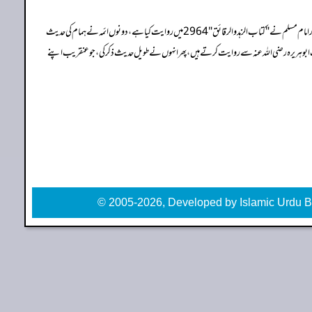
اسے امام بخاری نے "احادیث الانبیاء" 3464 میں اور امام مسلم نے "کتاب الزہد والرقائق" 2964 میں روایت کیا ہے، دونوں ائمہ نے ہمام کی حدیث
رت ابوہریرہ رضی اللہ عنہ سے روایت کرتے ہیں، پھر انہوں نے طویل حدیث ذکر کی، جو عنقریب اپنے
© 2005-2026, Developed by Islamic Urdu B