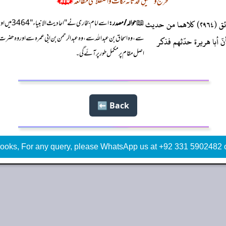
تخريج وتحقيقِ محدثانہ نکات و اصطلاحی مطالعہ
رواه البخاريّ في أحاديث الأنبياء (٣٤٦٤) ، ومسلم في كتاب الزهد والرّقائق (٢٩٦٤) كلاهما من حديث
📖
حوالہ / مصدر:
سے، وہ اسحاق بن عبد اللہ سے، وہ عبد الرحمن بن ابی عمرہ سے اور وہ حض
نّ أبا هريرة حدّثهم فذكر
اصل مقام پر مکمل طور پر آئے گی۔
Back ⬅️
ooks, For any query, please WhatsApp us at +92 331 5902482 