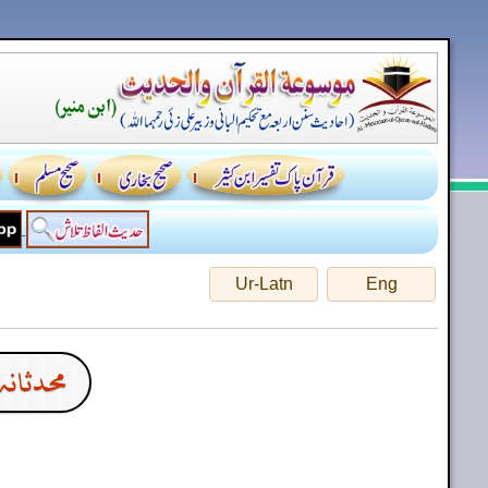
Ur-Latn
Eng
محدثانہ