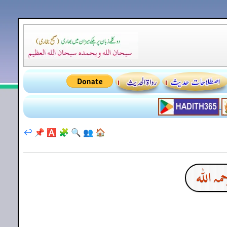
↩️
📌
🅰️
🧩
🔍
👥
🏠
ہ اللہ