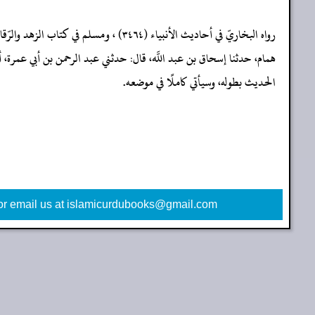
همام، حدثنا إسحاق بن عبد اللَّه، قال: حدثني عبد الرحمن بن أبي عمرة، أ
الحديث بطوله، وسيأتي كاملًا في موضعه.
or email us at islamicurdubooks@gmail.com