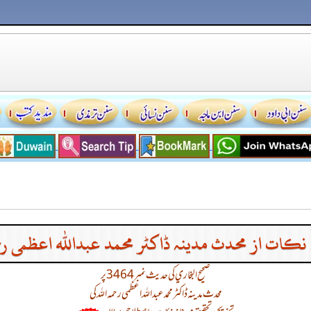
 نکات از محدث مدینہ ڈاکٹر محمد عبداللہ اعظمی رحم
صحيح البخاري کی حدیث نمبر 3464 پر
محدث مدینہ ڈاکٹر محمد عبداللہ اعظمی رحمہ اللہ کی