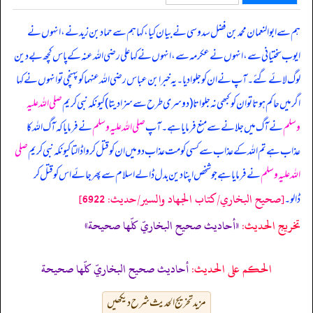
ہم سے ابوالنعمان محمد بن فضل سدوسی نے بیان کیا، کہا ہم سے حماد بن زید نے، انہوں نے
ایوب سختیانی سے، انہوں نے عکرمہ سے، انہوں نے کہا
علی رضی اللہ عنہ کے پاس کچھ بےدین
لوگ لائے گئے۔ آپ نے ان کو جلوا دیا۔ یہ خبر ابن عباس رضی اللہ عنہما کو پہنچی تو انہوں نے کہا
اگر میں حاکم ہوتا تو ان کو کبھی نہ جلواتا (دوسری طرح سے سزا دیتا) کیونکہ نبی کریم
صلی اللہ علیہ
وسلم
نے آگ میں جلانے سے منع فرمایا ہے۔ آپ
صلی اللہ علیہ وسلم
نے فرمایا کہ آگ اللہ کا
عذاب ہے تم اللہ کے عذاب سے کسی کو مت عذاب دو میں ان کو قتل کروا ڈالتا کیونکہ نبی کریم
صلی
اللہ علیہ وسلم
نے فرمایا ہے جو شخص اپنا دین بدل ڈالے اسلام سے پھر جائے اس کو قتل کر
[صحيح البخاري/كتاب الجهاد والسير/حدیث: 6922]
ڈالو۔
تخریج الحدیث:
«أحاديث صحيح البخاريّ كلّها صحيحة»
الحكم على الحديث:
أحاديث صحيح البخاريّ كلّها صحيحة
مزید تخریج الحدیث شرح دیکھیں