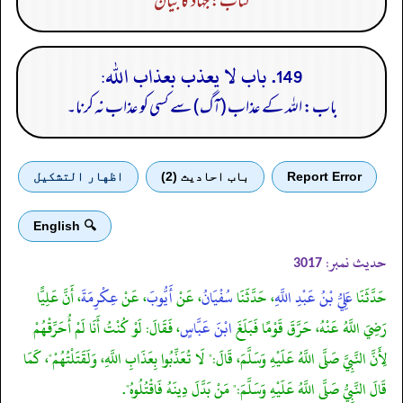
کتاب: جہاد کا بیان
149. باب لا يعذب بعذاب الله:
باب: اللہ کے عذاب (آگ) سے کسی کو عذاب نہ کرنا۔
Report Error
باب احادیث (2)
اظهار التشكيل
🔍 English
حدیث نمبر:
3017
حَدَّثَنَا
عَلِيُّ بْنُ عَبْدِ اللَّهِ
، حَدَّثَنَا
سُفْيَانُ
، عَنْ
أَيُّوبَ
، عَنْ
عِكْرِمَةَ
، أَنَّ عَلِيًّا
رَضِيَ اللَّهُ عَنْهُ، حَرَّقَ قَوْمًا فَبَلَغَ
ابْنَ عَبَّاسٍ
، فَقَالَ: لَوْ كُنْتُ أَنَا لَمْ أُحَرِّقْهُمْ
لِأَنَّ النَّبِيَّ صَلَّى اللَّهُ عَلَيْهِ وَسَلَّمَ، قَالَ:" لَا تُعَذِّبُوا بِعَذَابِ اللَّهِ، وَلَقَتَلْتُهُمْ"، كَمَا
قَالَ النَّبِيُّ صَلَّى اللَّهُ عَلَيْهِ وَسَلَّمَ:" مَنْ بَدَّلَ دِينَهُ فَاقْتُلُوهُ".