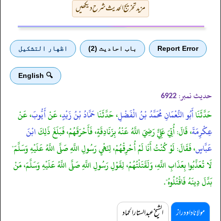
مزید تخریج الحدیث شرح دیکھیں
Report Error
باب احادیث (2)
اظهار التشكيل
🔍 English
حدیث نمبر:
6922
حَدَّثَنَا
أَبُو النُّعْمَانِ مُحَمَّدُ بْنُ الْفَضْلِ
، حَدَّثَنَا
حَمَّادُ بْنُ زَيْدٍ
، عَنْ
أَيُّوبَ
، عَنْ
عِكْرِمَةَ
، قَالَ: أُتِيَ عَلِيٌّ رَضِيَ اللَّهُ عَنْهُ بِزَنَادِقَةٍ، فَأَحْرَقَهُمْ، فَبَلَغَ ذَلِكَ
ابْنَ
عَبَّاسٍ
، فَقَالَ: لَوْ كُنْتُ أَنَا لَمْ أُحْرِقْهُمْ، لِنَهْيِ رَسُولِ اللَّهِ صَلَّى اللَّهُ عَلَيْهِ وَسَلَّمَ"
لَا تُعَذِّبُوا بِعَذَابِ اللَّهِ، وَلَقَتَلْتُهُمْ، لِقَوْلِ رَسُولِ اللَّهِ صَلَّى اللَّهُ عَلَيْهِ وَسَلَّمَ، مَنْ
بَدَّلَ دِينَهُ فَاقْتُلُوهُ".
مولانا داود راز
الشیخ عبدالستار الحماد