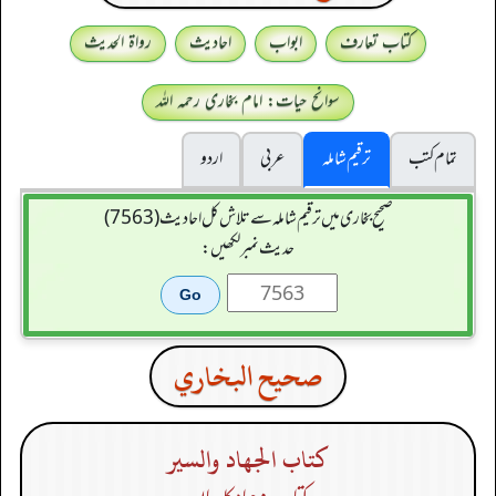
کتاب تعارف
ابواب
احادیث
رواۃ الحدیث
سوانح حیات: امام بخاری رحمہ اللہ
تمام کتب
ترقیم شاملہ
عربی
اردو
صحیح بخاری میں ترقیم شاملہ سے تلاش کل احادیث (7563)
حدیث نمبر لکھیں:
صحيح البخاري
كتاب الجهاد والسير