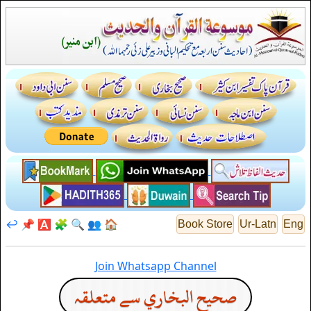
↩️
📌
🅰️
🧩
🔍
👥
🏠
Book Store
Ur-Latn
Eng
Join Whatsapp Channel
صحيح البخاري سے متعلقہ