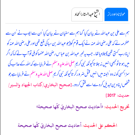
مولانا داود راز
الشیخ عبدالستار الحماد
ہم سے علی بن عبداللہ نے بیان کیا ‘ کہا ہم سے سفیان نے بیان کیا ‘ ان سے ایوب نے ‘ ان سے
عکرمہ نے کہ
علی رضی اللہ عنہ نے ایک قوم کو (جو عبداللہ بن سبا کی متبع تھی اور علی رضی اللہ عنہ کو
اپنا رب کہتی تھی) جلا دیا تھا۔ جب یہ خبر عبداللہ بن عباس رضی اللہ عنہما کو ملی تو آپ نے کہا کہ اگر
میں ہوتا تو کبھی انہیں نہ جلاتا کیونکہ نبی کریم
صلی اللہ علیہ وسلم
نے فرمایا ہے کہ اللہ کے عذاب کی
سزا کسی کو نہ دو ‘ البتہ میں انہیں قتل ضرور کرتا کیونکہ نبی کریم
صلی اللہ علیہ وسلم
نے فرمایا ہے جو
[صحيح البخاري/كتاب الجهاد والسير/
شخص اپنا دین تبدیل کر دے اسے قتل کر دو۔
حدیث: 3017]
تخریج الحدیث:
«أحاديث صحيح البخاريّ كلّها صحيحة»
الحكم على الحديث:
أحاديث صحيح البخاريّ كلّها صحيحة