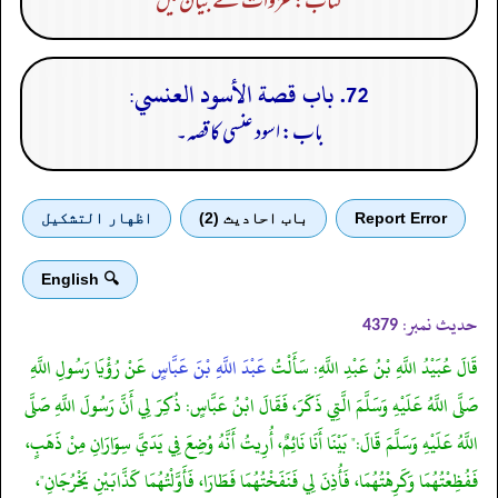
کتاب: غزوات کے بیان میں
72. باب قصة الأسود العنسي:
باب: اسود عنسی کا قصہ۔
Report Error
باب احادیث (2)
اظهار التشكيل
🔍 English
حدیث نمبر:
4379
قَالَ عُبَيْدُ اللَّهِ بْنُ عَبْدِ اللَّهِ: سَأَلْتُ
عَبْدَ اللَّهِ بْنَ عَبَّاسٍ
عَنْ رُؤْيَا رَسُولِ اللَّهِ
صَلَّى اللَّهُ عَلَيْهِ وَسَلَّمَ الَّتِي ذَكَرَ، فَقَالَ ابْنُ عَبَّاسٍ: ذُكِرَ لِي أَنَّ رَسُولَ اللَّهِ صَلَّى
اللَّهُ عَلَيْهِ وَسَلَّمَ قَالَ:" بَيْنَا أَنَا نَائِمٌ، أُرِيتُ أَنَّهُ وُضِعَ فِي يَدَيَّ سِوَارَانِ مِنْ ذَهَبٍ،
فَفُظِعْتُهُمَا وَكَرِهْتُهُمَا، فَأُذِنَ لِي فَنَفَخْتُهُمَا فَطَارَا، فَأَوَّلْتُهُمَا كَذَّابَيْنِ يَخْرُجَانِ"،