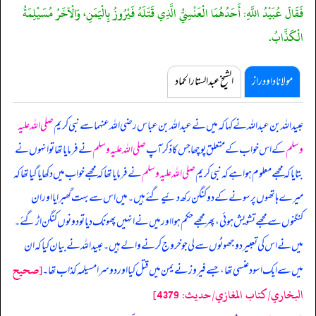
فَقَالَ عُبَيْدُ اللَّهِ: أَحَدُهُمَا الْعَنْسِيُّ الَّذِي قَتَلَهُ فَيْرُوزُ بِالْيَمَنِ، وَالْآخَرُ مُسَيْلِمَةُ
الْكَذَّابُ.
مولانا داود راز
الشیخ عبدالستار الحماد
عبیداللہ بن عبداللہ نے کہا کہ میں نے عبداللہ بن عباس رضی اللہ عنہما سے نبی کریم
صلی اللہ علیہ
وسلم
کے اس خواب کے متعلق پوچھا جس کا ذکر آپ
صلی اللہ علیہ وسلم
نے فرمایا تھا تو انہوں نے
بتایا کہ
مجھے معلوم ہوا ہے کہ نبی کریم
صلی اللہ علیہ وسلم
نے فرمایا تھا کہ مجھے خواب میں دکھایا گیا تھا کہ
میرے ہاتھوں پر سونے کے دو کنگن رکھ دئیے گئے ہیں۔ میں اس سے بہت گھبرایا اور ان
کنگنوں سے مجھے تشویش ہوئی، پھر مجھے حکم ہوا اور میں نے انہیں پھونک دیا تو دونوں کنگن اڑ گئے۔
میں نے اس کی تعبیر دو جھوٹوں سے لی جو خروج کرنے والے ہیں۔ عبیداللہ نے بیان کیا کہ ان
[صحيح
میں سے ایک اسود عنسی تھا، جسے فیروز نے یمن میں قتل کیا اور دوسرا مسیلمہ کذاب تھا۔
البخاري/كتاب المغازي/حدیث: 4379]