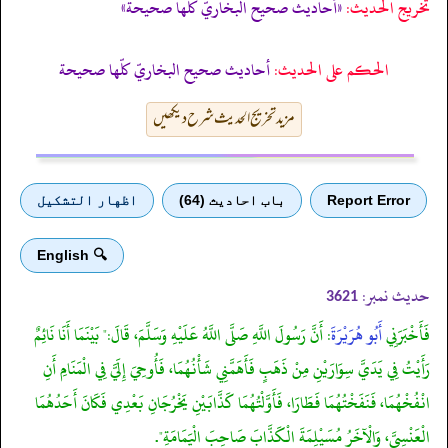
تخریج الحدیث:
«أحاديث صحيح البخاريّ كلّها صحيحة»
الحكم على الحديث:
أحاديث صحيح البخاريّ كلّها صحيحة
مزید تخریج الحدیث شرح دیکھیں
Report Error
باب احادیث (64)
اظهار التشكيل
🔍 English
حدیث نمبر:
3621
فَأَخْبَرَنِي
أَبُو هُرَيْرَةَ
: أَنَّ رَسُولَ اللَّهِ صَلَّى اللَّهُ عَلَيْهِ وَسَلَّمَ، قَالَ:" بَيْنَمَا أَنَا نَائِمٌ
رَأَيْتُ فِي يَدَيَّ سِوَارَيْنِ مِنْ ذَهَبٍ فَأَهَمَّنِي شَأْنُهُمَا، فَأُوحِيَ إِلَيَّ فِي الْمَنَامِ أَنِ
انْفُخْهُمَا، فَنَفَخْتُهُمَا فَطَارَا، فَأَوَّلْتُهُمَا كَذَّابَيْنِ يَخْرُجَانِ بَعْدِي فَكَانَ أَحَدُهُمَا
الْعَنْسِيَّ، وَالْآخَرُ مُسَيْلِمَةَ الْكَذَّابَ صَاحِبَ الْيَمَامَةِ".