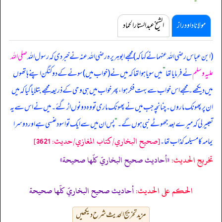
مولانا داود راز
الشیخ عبدالستار الحماد
(ابن عباس رضی اللہ عنہما نے کہا کہ) مجھے ابوہریرہ رضی اللہ عنہ نے خبر دی کہ
رسول اللہ
صلی اللہ
علیہ وسلم
نے فرمایا تھا
”
میں سویا ہوا تھا کہ میں نے (خواب میں) سونے کے دو کنگن اپنے ہاتھوں
میں دیکھے۔ مجھے اس خواب سے بہت فکر ہوا، پھر خواب میں ہی وحی کے ذریعہ مجھے بتلایا گیا کہ میں
ان پر پھونک ماروں۔ چنانچہ جب میں نے پھونک ماری تو وہ دونوں اڑ گئے۔ میں نے اس سے یہ
تعبیر لی کہ میرے بعد جھوٹے نبی ہوں گے۔
“
پس ان میں سے ایک تو اسود عنسی ہے اور دوسرا
[صحيح البخاري/كتاب المغازي/حدیث: 3621]
یمامہ کا مسیلمہ کذاب تھا۔
تخریج الحدیث:
«أحاديث صحيح البخاريّ كلّها صحيحة»
الحكم على الحديث:
أحاديث صحيح البخاريّ كلّها صحيحة
مزید تخریج الحدیث شرح دیکھیں