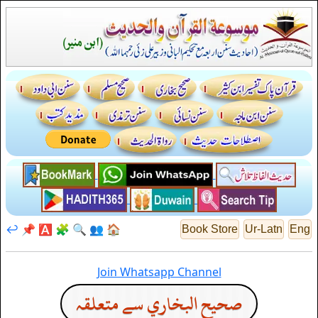
↩️
📌
🅰️
🧩
🔍
👥
🏠
Book Store
Ur-Latn
Eng
Join Whatsapp Channel
صحيح البخاري سے متعلقہ