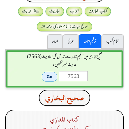
کتاب تعارف
ابواب
احادیث
رواۃ الحدیث
سوانح حیات: امام بخاری رحمہ اللہ
تمام کتب
ترقیم شاملہ
عربی
اردو
صحیح بخاری میں ترقیم شاملہ سے تلاش کل احادیث (7563)
حدیث نمبر لکھیں:
صحيح البخاري
كتاب المغازي